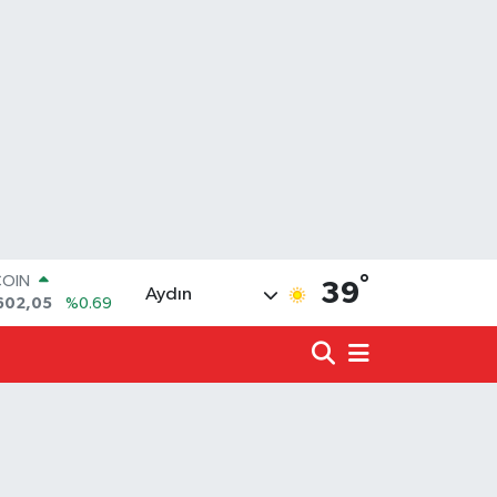
°
LAR
39
Aydın
5986
%0.06
RO
0700
%0.1
RLİN
2438
%0.21
LTIN
3.94
%0.32
T100
768
%48