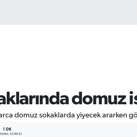
BIT
64.
klarında domuz is
larca domuz sokaklarda yiyecek ararken g
1 DK
NMA SÜRESI