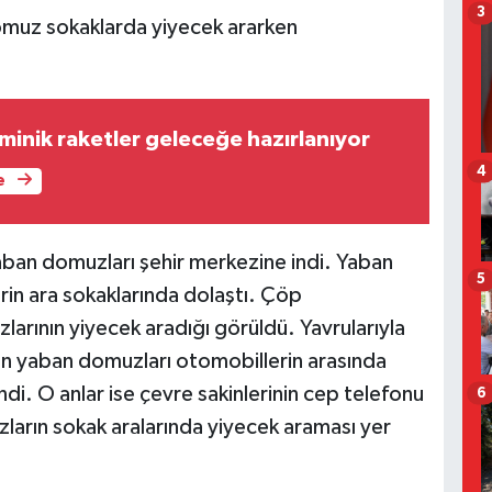
3
domuz sokaklarda yiyecek ararken
minik raketler geleceğe hazırlanıyor
4
e
yaban domuzları şehir merkezine indi. Yaban
5
rin ara sokaklarında dolaştı. Çöp
larının yiyecek aradığı görüldü. Yavrularıyla
şan yaban domuzları otomobillerin arasında
i. O anlar ise çevre sakinlerinin cep telefonu
6
arın sokak aralarında yiyecek araması yer