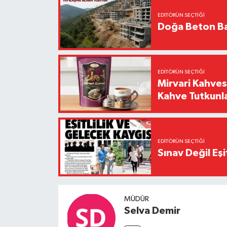
EDITÖRÜN SEÇTIĞI
Doğa Beton Ba
EDITÖRÜN SEÇTIĞI
Mirvari Kahves
Kahve Tutkunl
EDITÖRÜN SEÇTIĞI
Sınav Değil Eşi
MÜDÜR
Selva Demir