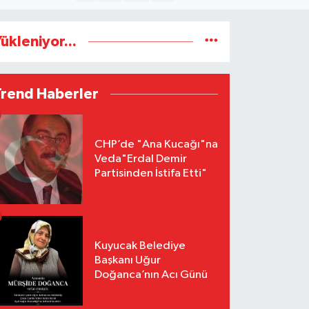
ükleniyor...
Trend Haberler
CHP’de "Ana Kucağı"na
Veda"Erdal Demir
Partisinden İstifa Etti"
Kuyucak Belediye
Başkanı Uğur
Doğanca’nın Acı Günü