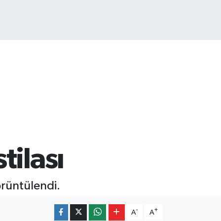
COIN
602,05
%0.69
tilası
örüntülendi.
-
+
A
A