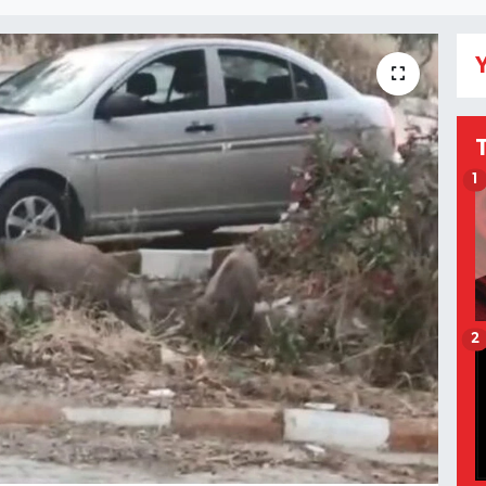
Y
1
2