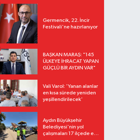
Germencik, 22. İncir
Festivali'ne hazırlanıyor
BAŞKAN MARAŞ: "145
ÜLKEYE İHRACAT YAPAN
GÜÇLÜ BİR AYDIN VAR"
Vali Varol: 'Yanan alanlar
en kısa sürede yeniden
yeşillendirilecek'
Aydın Büyükşehir
Belediyesi'nin yol
çalışmaları 17 ilçede eş