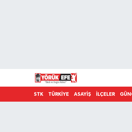
Aydın Nöbetçi Eczaneler
Aydın Hava Durumu
AYDIN Namaz Vakitleri
Aydın Trafik Yoğunluk Haritası
Süper Lig Puan Durumu ve Fikstür
STK
TÜRKİYE
ASAYİŞ
İLÇELER
GÜN
Tüm Manşetler
Son Dakika Haberleri
Haber Arşivi