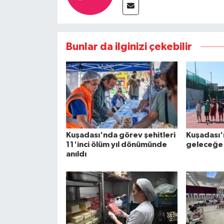
Bunlar da ilginizi çekebilir
Kuşadası'nda görev şehitleri
Kuşadası'
11'inci ölüm yıl dönümünde
geleceğe 
anıldı