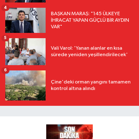
4
BAŞKAN MARAŞ: "145 ÜLKEYE
İHRACAT YAPAN GÜÇLÜ BİR AYDIN
VAR"
5
Vali Varol: 'Yanan alanlar en kısa
sürede yeniden yeşillendirilecek'
6
Çine'deki orman yangını tamamen
kontrol altına alındı