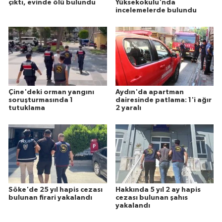
çıktı, evinde ölü bulundu
Yüksekokulu'nda
incelemelerde bulundu
Çine'deki orman yangını
Aydın'da apartman
soruşturmasında 1
dairesinde patlama: 1'i ağır
tutuklama
2 yaralı
Söke'de 25 yıl hapis cezası
Hakkında 5 yıl 2 ay hapis
bulunan firari yakalandı
cezası bulunan şahıs
yakalandı