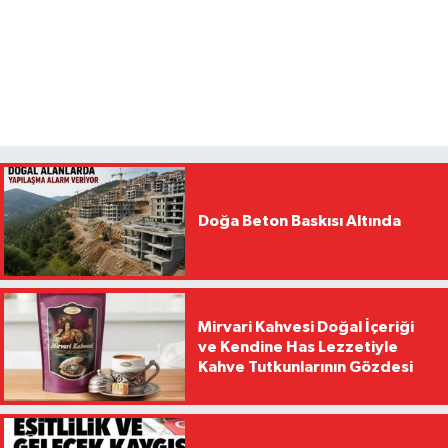
Doğa Beton Baskısı Altında
Mirvari Kahvesi Doğal İçeriği
ve Kendine Has Lezzetiyle
Kahve Tutkunlarının Gözdesi