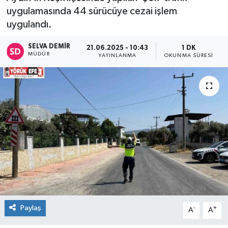
uygulamasında 44 sürücüye cezai işlem
uygulandı.
SELVA DEMIR
21.06.2025 - 10:43
1 DK
MÜDÜR
YAYINLANMA
OKUNMA SÜRESI
Paylaş
-
+
A
A