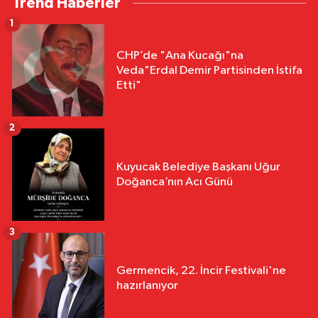
Trend Haberler
1
CHP’de "Ana Kucağı"na
Veda"Erdal Demir Partisinden İstifa
Etti"
2
Kuyucak Belediye Başkanı Uğur
Doğanca’nın Acı Günü
3
Germencik, 22. İncir Festivali'ne
hazırlanıyor