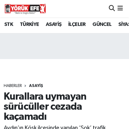
Aydın Nöbetçi Eczaneler
STK
TÜRKİYE
ASAYİŞ
İLÇELER
GÜNCEL
SİYA
Aydın Hava Durumu
AYDIN Namaz Vakitleri
Aydın Trafik Yoğunluk Haritası
Süper Lig Puan Durumu ve Fikstür
HABERLER
ASAYİŞ
Kurallara uymayan
Tüm Manşetler
sürücüller cezada
Son Dakika Haberleri
kaçamadı
Haber Arşivi
Aydın’ın Köşk ilçesinde yapılan ‘Şok’ trafik