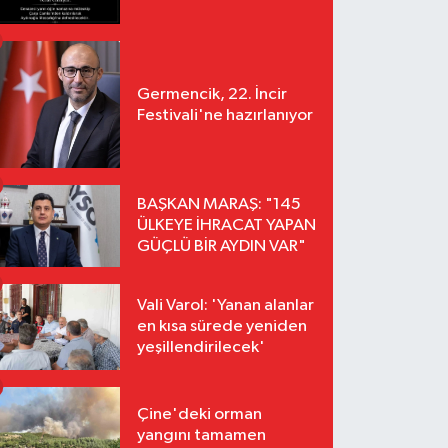
Germencik, 22. İncir
Festivali'ne hazırlanıyor
BAŞKAN MARAŞ: "145
ÜLKEYE İHRACAT YAPAN
GÜÇLÜ BİR AYDIN VAR"
Vali Varol: 'Yanan alanlar
en kısa sürede yeniden
yeşillendirilecek'
Çine'deki orman
yangını tamamen