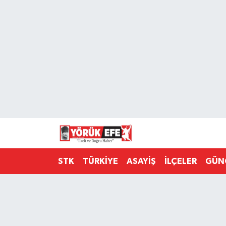
Aydın Nöbetçi Eczaneler
Aydın Hava Durumu
AYDIN Namaz Vakitleri
Aydın Trafik Yoğunluk Haritası
Süper Lig Puan Durumu ve Fikstür
STK
TÜRKİYE
ASAYİŞ
İLÇELER
GÜN
Tüm Manşetler
Son Dakika Haberleri
Haber Arşivi