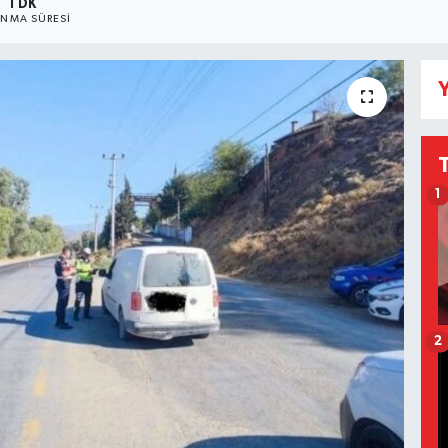
1 DK
NMA SÜRESI
Y
1
2