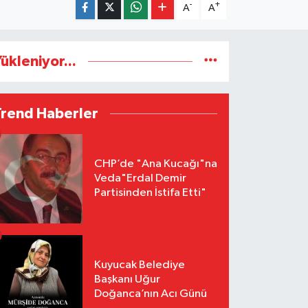
-
+
A
A
ükleniyor...
Trend Haberler
CHP’de "Ana Kucağı"na
Veda"Erdal Demir
Partisinden İstifa Etti"
Kuyucak Belediye
Başkanı Uğur
Doğanca’nın Acı Günü