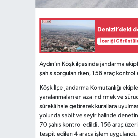
Denizli’deki 
İçeriği Görüntül
Aydın’ın Köşk ilçesinde jandarma ekipl
şahıs sorgulanırken, 156 araç kontrol e
Köşk İlçe Jandarma Komutanlığı ekipler
yaralanmaları en aza indirmek ve sürüc
sürekli hale getirerek kurallara uyulm
yolunda sabit ve seyir halinde deneti
70 şahıs kontrol edildi. 156 araç üzer
tespit edilen 4 araca işlem uygulandı.