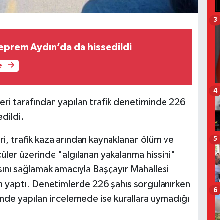
3
deprem Aydın’da da hissedildi
e
4
eri tarafından yapılan trafik denetiminde 226
dildi.
i, trafik kazalarından kaynaklanan ölüm ve
5
üler üzerinde "algılanan yakalanma hissini"
asını sağlamak amacıyla Başçayır Mahallesi
m yaptı. Denetimlerde 226 şahıs sorgulanırken
6
inde yapılan incelemede ise kurallara uymadığı