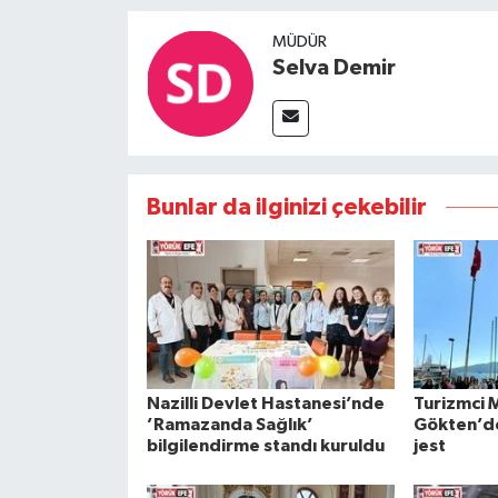
MÜDÜR
Selva Demir
Bunlar da ilginizi çekebilir
Nazilli Devlet Hastanesi’nde
Turizmci 
’Ramazanda Sağlık’
Gökten’de
bilgilendirme standı kuruldu
jest