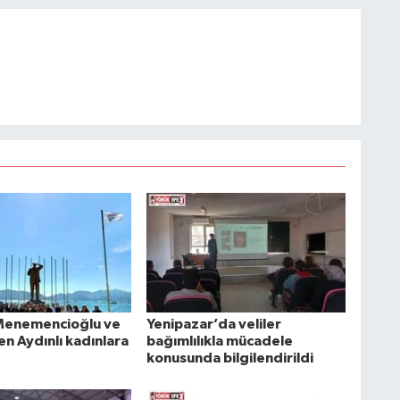
Menemencioğlu ve
Yenipazar’da veliler
n Aydınlı kadınlara
bağımlılıkla mücadele
konusunda bilgilendirildi