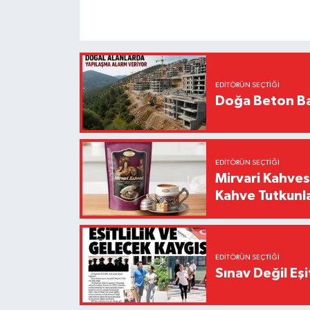
EDITÖRÜN SEÇTIĞI
Doğa Beton Ba
EDITÖRÜN SEÇTIĞI
Mirvari Kahves
Kahve Tutkunl
EDITÖRÜN SEÇTIĞI
Sınav Değil Eşi