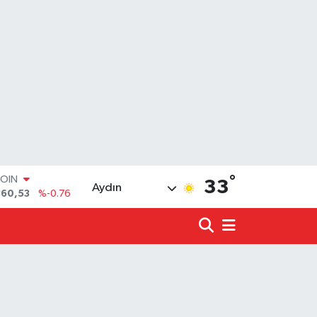
COIN
360,53
%-0.76
°
LAR
33
Aydın
7069
%0.17
RO
0265
%0.01
RLİN
1897
%0.02
LTIN
4.81
%1.44
T100
887
%64