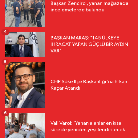
Başkan Zencirci, yanan mağazada
incelemelerde bulundu
4
BAŞKAN MARAŞ: "145 ÜLKEYE
İHRACAT YAPAN GÜÇLÜ BİR AYDIN
VAR"
5
CHP Söke İlçe Başkanlığı'na Erkan
Kaçar Atandı
6
Vali Varol: 'Yanan alanlar en kısa
sürede yeniden yeşillendirilecek'