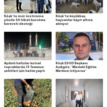
Köşk'te incir üreticisine
Köşk'te küçükbaş
yüzde 50 hibeli kurutma
hayvanlar kayıt altına
kereveti desteği
alınıyor
Aydınlı hafızlar kutsal
Köşk ESOD Başkanı
topraklarda 15 Temmuz
Açıkgöz: 'Mesleki Eğitim
şehitleri için hatim yaptı
Merkezi istiyoruz'