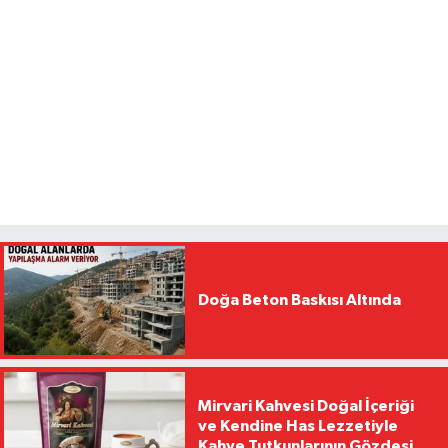
Doğa Beton Baskısı Altında
Mirvari Kahvesi Doğal İçeriği
ve Kendine Has Lezzetiyle
Kahve Tutkunlarının Gözdesi