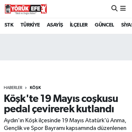
Aydın Nöbetçi Eczaneler
STK
TÜRKİYE
ASAYİŞ
İLÇELER
GÜNCEL
SİYA
Aydın Hava Durumu
AYDIN Namaz Vakitleri
Aydın Trafik Yoğunluk Haritası
Süper Lig Puan Durumu ve Fikstür
HABERLER
KÖŞK
Köşk'te 19 Mayıs coşkusu
Tüm Manşetler
pedal çevirerek kutlandı
Son Dakika Haberleri
Aydın'ın Köşk ilçesinde 19 Mayıs Atatürk'ü Anma,
Haber Arşivi
Gençlik ve Spor Bayramı kapsamında düzenlenen