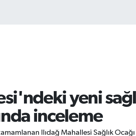
BI
64
esi'ndeki yeni sağl
ında inceleme
 tamamlanan Ilıdağ Mahallesi Sağlık Ocağı 