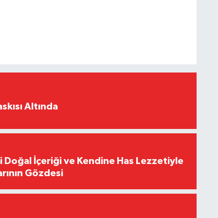
skısı Altında
i Doğal İçeriği ve Kendine Has Lezzetiyle
arının Gözdesi