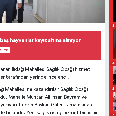
3
aş hayvanlar kayıt altına alınıyor
e
4
anan Ilıdağ Mahallesi Sağlık Ocağı hizmet
er tarafından yerinde incelendi.
ağ Mahallesi'ne kazandırılan Sağlık Ocağı
5
du. Mahalle Muhtarı Ali İhsan Bayram ve
inayı ziyaret eden Başkan Güler, tamamlanan
e bulundu. Yeni sağlık ocağı hizmet binasının
6