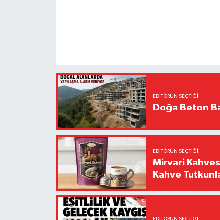
EDITÖRÜN SEÇTIĞI
Doğa Beton Ba
EDITÖRÜN SEÇTIĞI
Mirvari Kahves
Kahve Tutkunl
EDITÖRÜN SEÇTIĞI