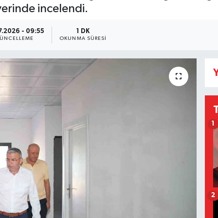
erinde incelendi.
7.2026 - 09:55
1 DK
ÜNCELLEME
OKUNMA SÜRESI
Y
1
2