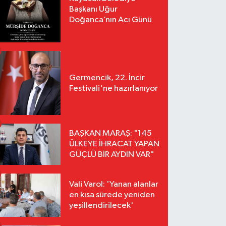
Başkanı Uğur
Doğanca’nın Acı Günü
Germencik, 22. İncir
Festivali'ne hazırlanıyor
BAŞKAN MARAŞ: "145
ÜLKEYE İHRACAT YAPAN
GÜÇLÜ BİR AYDIN VAR"
Vali Varol: 'Yanan alanlar
en kısa sürede yeniden
yeşillendirilecek'