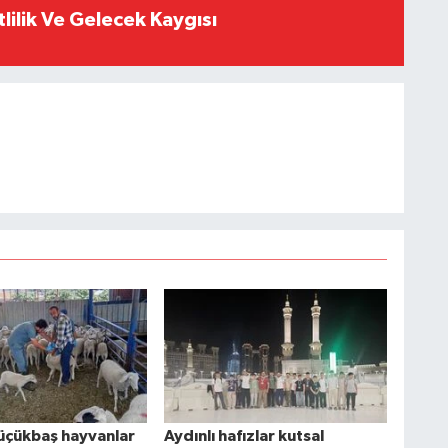
tlilik Ve Gelecek Kaygısı
üçükbaş hayvanlar
Aydınlı hafızlar kutsal