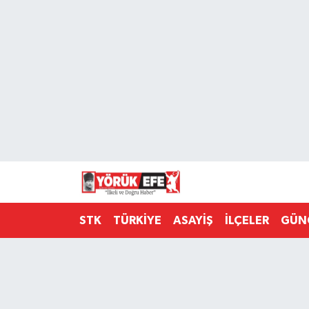
Aydın Nöbetçi Eczaneler
Aydın Hava Durumu
AYDIN Namaz Vakitleri
Aydın Trafik Yoğunluk Haritası
Süper Lig Puan Durumu ve Fikstür
STK
TÜRKİYE
ASAYİŞ
İLÇELER
GÜN
Tüm Manşetler
Son Dakika Haberleri
Haber Arşivi