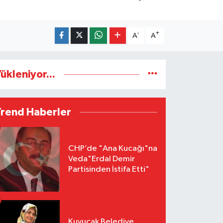
-
+
A
A
ükleniyor...
Trend Haberler
CHP’de "Ana Kucağı"na
Veda"Erdal Demir
Partisinden İstifa Etti"
Kuyucak Belediye