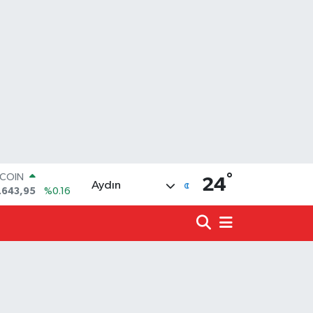
°
LAR
24
Aydın
,6006
%0.06
RO
,0250
%0.02
ERLİN
,2398
%0.2
ALTIN
00.87
%0.12
ST100
.799
%70