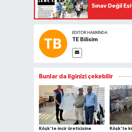
Sınav Değil Eşi
EDITÖR HAKKINDA
TE Bilisim
Bunlar da ilginizi çekebilir
Köşk'te incir üreticisine
Köşk'te k