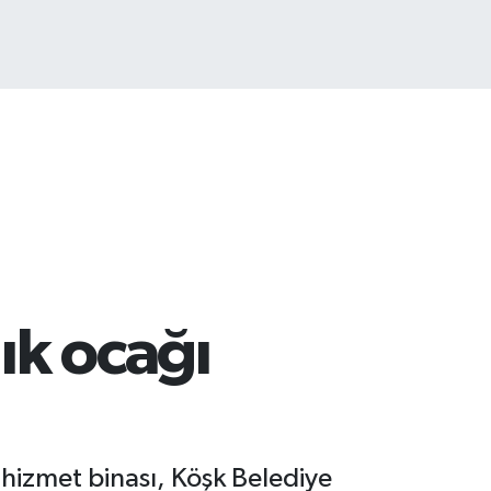
TCOIN
.643,95
%0.16
ık ocağı
hizmet binası, Köşk Belediye