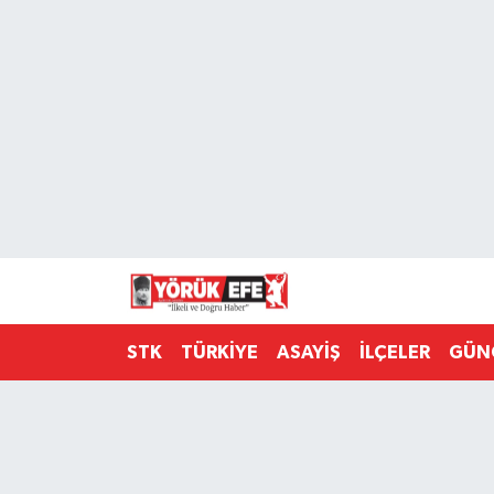
Aydın Nöbetçi Eczaneler
Aydın Hava Durumu
AYDIN Namaz Vakitleri
Aydın Trafik Yoğunluk Haritası
Süper Lig Puan Durumu ve Fikstür
STK
TÜRKİYE
ASAYİŞ
İLÇELER
GÜN
Tüm Manşetler
Son Dakika Haberleri
Haber Arşivi