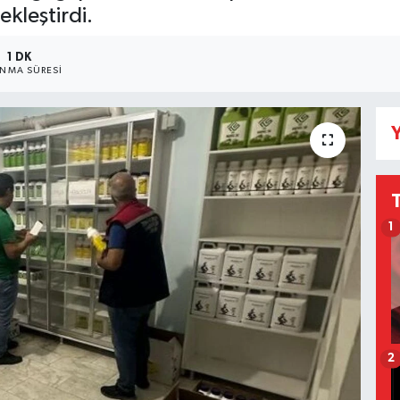
kleştirdi.
1 DK
NMA SÜRESI
Y
1
2