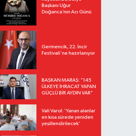
Başkanı Uğur
Doğanca’nın Acı Günü
Germencik, 22. İncir
Festivali'ne hazırlanıyor
BAŞKAN MARAŞ: "145
ÜLKEYE İHRACAT YAPAN
GÜÇLÜ BİR AYDIN VAR"
Vali Varol: 'Yanan alanlar
en kısa sürede yeniden
yeşillendirilecek'