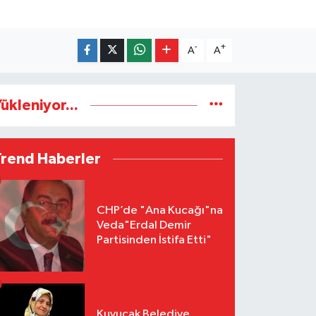
-
+
A
A
ükleniyor...
Trend Haberler
CHP’de "Ana Kucağı"na
Veda"Erdal Demir
Partisinden İstifa Etti"
Kuyucak Belediye