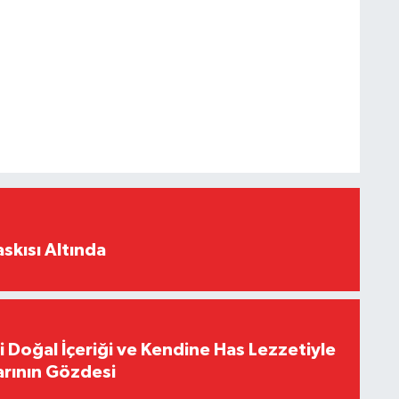
skısı Altında
i Doğal İçeriği ve Kendine Has Lezzetiyle
arının Gözdesi