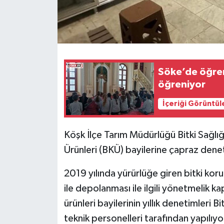
Söke’de öğrenc
öğreniyor
İçeriği Görüntül
Köşk İlçe Tarım Müdürlüğü Bitki Sağlığ
Ürünleri (BKÜ) bayilerine çapraz dene
2019 yılında yürürlüğe giren bitki kor
ile depolanması ile ilgili yönetmelik ka
ürünleri bayilerinin yıllık denetimleri 
teknik personelleri tarafından yapılı