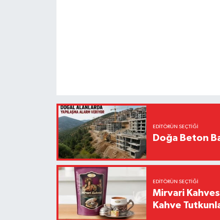
EDITÖRÜN SEÇTIĞI
Doğa Beton Ba
EDITÖRÜN SEÇTIĞI
Mirvari Kahves
Kahve Tutkunl