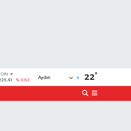
COIN
225,61
%-0.63
°
LAR
22
Aydın
6704
%0
RO
0406
%-0.08
RLİN
2143
%0
LTIN
0.40
%0.45
T100
799
%70