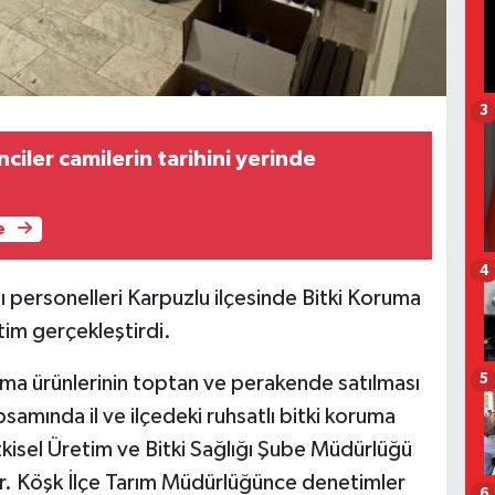
3
iler camilerin tarihini yerinde
e
4
ı personelleri Karpuzlu ilçesinde Bitki Koruma
tim gerçekleştirdi.
5
uma ürünlerinin toptan ve perakende satılması
psamında il ve ilçedeki ruhsatlı bitki koruma
Bitkisel Üretim ve Bitki Sağlığı Şube Müdürlüğü
yor. Köşk İlçe Tarım Müdürlüğünce denetimler
6