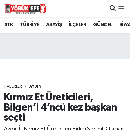
Aydın Nöbetçi Eczaneler
STK
TÜRKİYE
ASAYİŞ
İLÇELER
GÜNCEL
SİYA
Aydın Hava Durumu
AYDIN Namaz Vakitleri
Aydın Trafik Yoğunluk Haritası
Süper Lig Puan Durumu ve Fikstür
HABERLER
AYDIN
Kırmız Et Üreticileri,
Tüm Manşetler
Bilgen’i 4’ncü kez başkan
Son Dakika Haberleri
seçti
Haber Arşivi
Aydın İli Kırmız Et Üreticileri Birliği Seçimli Olağan