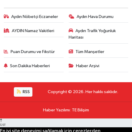
Aydın Nöbetçi Eczaneler
Aydın Hava Durumu
AYDIN Namaz Vakitleri
Aydın Trafik Yoğunluk
Haritası
Puan Durumu ve Fikstür
Tüm Manşetler
Son Dakika Haberleri
Haber Arşivi
RSS
Copyright © 2026. Her hakkı saklıdır.
Haber Yazılımı
:
TE Bilişim
ÜST
En iyi site deneyimi sağlamak için çerezlerden