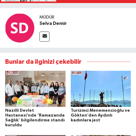
MÜDÜR
Selva Demir
Bunlar da ilginizi çekebilir
Nazilli Devlet
Turizmci Menemencioğlu ve
Hastanesi’nde ’Ramazanda
Gökten’den Aydınlı
Sağlık’ bilgilendirme standı
kadınlara jest
kuruldu