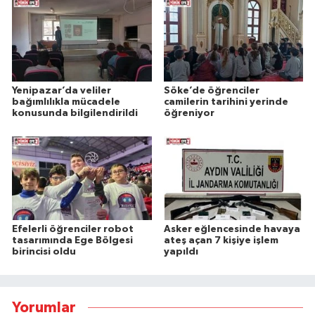
Yenipazar’da veliler
Söke’de öğrenciler
bağımlılıkla mücadele
camilerin tarihini yerinde
konusunda bilgilendirildi
öğreniyor
Efelerli öğrenciler robot
Asker eğlencesinde havaya
tasarımında Ege Bölgesi
ateş açan 7 kişiye işlem
birincisi oldu
yapıldı
Yorumlar