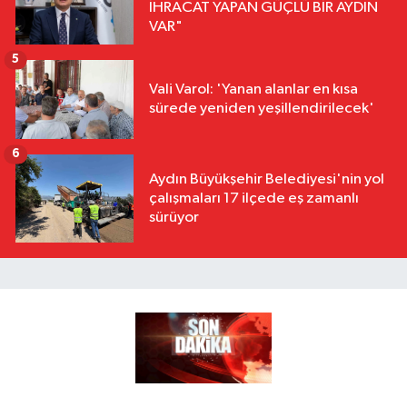
İHRACAT YAPAN GÜÇLÜ BİR AYDIN
VAR"
5
Vali Varol: 'Yanan alanlar en kısa
sürede yeniden yeşillendirilecek'
6
Aydın Büyükşehir Belediyesi'nin yol
çalışmaları 17 ilçede eş zamanlı
sürüyor