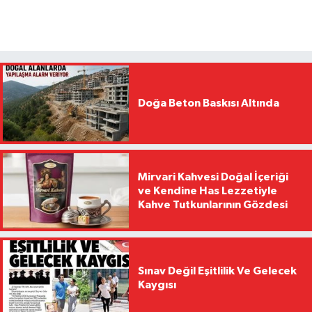
Doğa Beton Baskısı Altında
Mirvari Kahvesi Doğal İçeriği
ve Kendine Has Lezzetiyle
Kahve Tutkunlarının Gözdesi
Sınav Değil Eşitlilik Ve Gelecek
Kaygısı