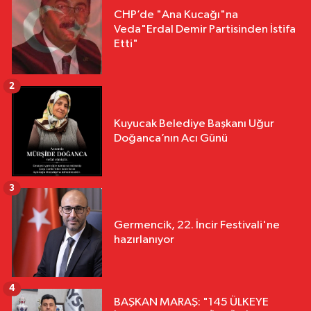
CHP’de "Ana Kucağı"na
Veda"Erdal Demir Partisinden İstifa
Etti"
2
Kuyucak Belediye Başkanı Uğur
Doğanca’nın Acı Günü
3
Germencik, 22. İncir Festivali'ne
hazırlanıyor
4
BAŞKAN MARAŞ: "145 ÜLKEYE