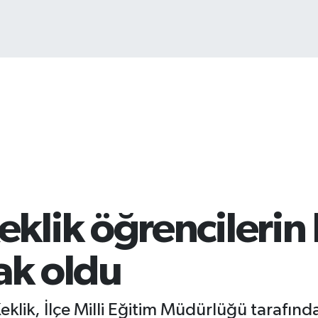
lik öğrencilerin
ak oldu
lik, İlçe Milli Eğitim Müdürlüğü tarafında