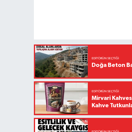
EDITÖRÜN SEÇTIĞI
Doğa Beton Ba
EDITÖRÜN SEÇTIĞI
Mirvari Kahves
Kahve Tutkunl
EDITÖRÜN SEÇTIĞI