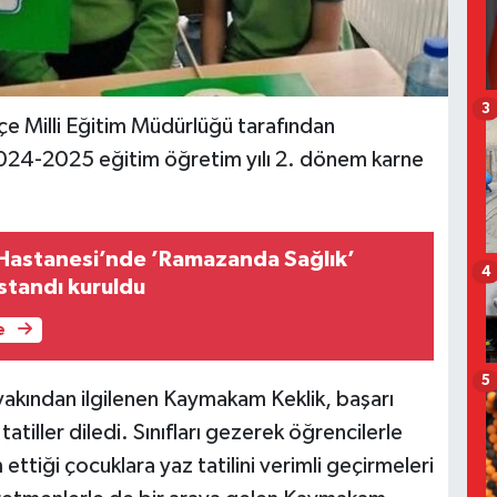
3
çe Milli Eğitim Müdürlüğü tarafından
2024-2025 eğitim öğretim yılı 2. dönem karne
t Hastanesi’nde ’Ramazanda Sağlık’
4
standı kuruldu
e
5
akından ilgilenen Kaymakam Keklik, başarı
atiller diledi. Sınıfları gezerek öğrencilerle
ettiği çocuklara yaz tatilini verimli geçirmeleri