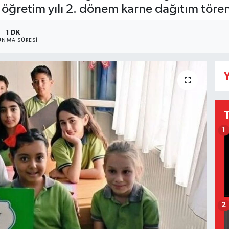
retim yılı 2. dönem karne dağıtım töreni
1 DK
NMA SÜRESI
Y
1
2