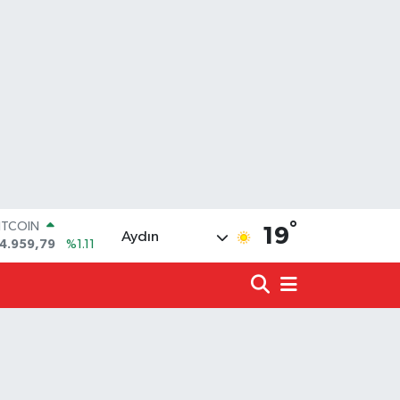
ITCOIN
4.959,79
%1.11
°
OLAR
19
Aydın
7,7436
%0.18
URO
5,2510
%0.32
TERLİN
4,4811
%0.38
.ALTIN
660.55
%0.03
İST100
3.779
%-14