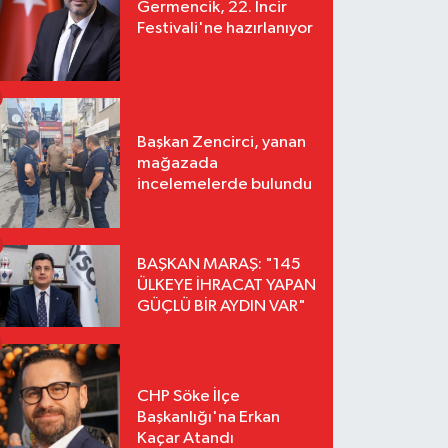
Germencik, 22. İncir
Festivali'ne hazırlanıyor
Başkan Zencirci, yanan
mağazada
incelemelerde bulundu
BAŞKAN MARAŞ: "145
ÜLKEYE İHRACAT YAPAN
GÜÇLÜ BİR AYDIN VAR"
CHP Söke İlçe
Başkanlığı'na Erkan
Kaçar Atandı