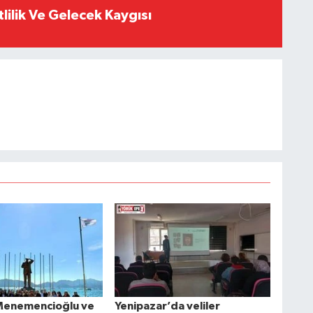
tlilik Ve Gelecek Kaygısı
Menemencioğlu ve
Yenipazar’da veliler