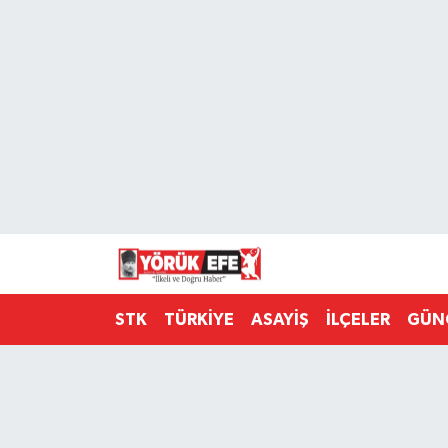
Aydın Nöbetçi Eczaneler
Aydın Hava Durumu
AYDIN Namaz Vakitleri
Aydın Trafik Yoğunluk Haritası
Süper Lig Puan Durumu ve Fikstür
STK
TÜRKİYE
ASAYİŞ
İLÇELER
GÜN
Tüm Manşetler
Son Dakika Haberleri
Haber Arşivi