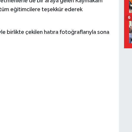
etmenlerle de bir araya gelen Kaymakam
n tüm eğitimcilere teşekkür ederek
6
e birlikte çekilen hatıra fotoğraflarıyla sona