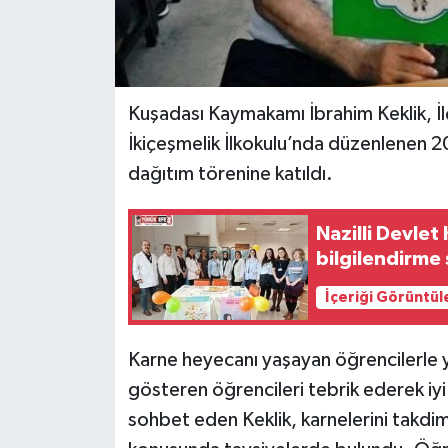
Kuşadası Kaymakamı İbrahim Keklik, İl
İkiçeşmelik İlkokulu’nda düzenlenen 
dağıtım törenine katıldı.
Nazilli Devle
bilgilendirme 
İçeriği Görüntül
Karne heyecanı yaşayan öğrencilerle y
gösteren öğrencileri tebrik ederek iyi t
sohbet eden Keklik, karnelerini takdim 