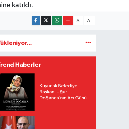
ne katıldı.
-
+
A
A
ükleniyor...
Trend Haberler
Kuyucak Belediye
Başkanı Uğur
Doğanca’nın Acı Günü