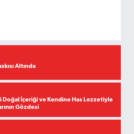
skısı Altında
i Doğal İçeriği ve Kendine Has Lezzetiyle
arının Gözdesi