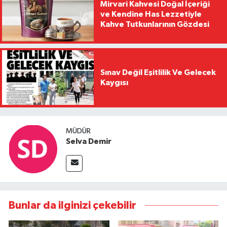
Mirvari Kahvesi Doğal İçeriği
ve Kendine Has Lezzetiyle
Kahve Tutkunlarının Gözdesi
Sınav Değil Eşitlilik Ve Gelecek
Kaygısı
MÜDÜR
Selva Demir
Bunlar da ilginizi çekebilir