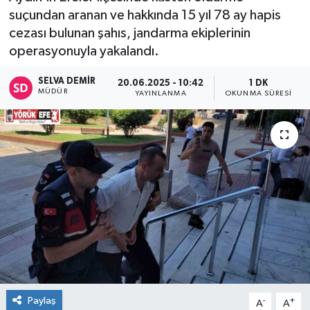
suçundan aranan ve hakkında 15 yıl 78 ay hapis
cezası bulunan şahıs, jandarma ekiplerinin
operasyonuyla yakalandı.
SELVA DEMIR
20.06.2025 - 10:42
1 DK
MÜDÜR
YAYINLANMA
OKUNMA SÜRESI
Paylaş
-
+
A
A