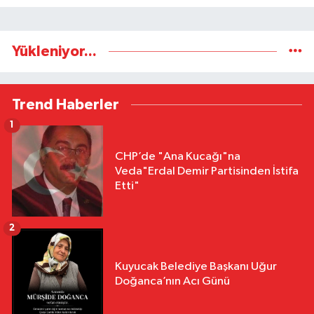
Yükleniyor...
Trend Haberler
1
CHP’de "Ana Kucağı"na
Veda"Erdal Demir Partisinden İstifa
Etti"
2
Kuyucak Belediye Başkanı Uğur
Doğanca’nın Acı Günü