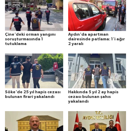
Çine'deki orman yangını
Aydın'da apartman
soruşturmasında 1
dairesinde patlama: 1'i ağır
tutuklama
2 yaralı
Söke'de 25 yıl hapis cezası
Hakkında 5 yıl 2 ay hapis
bulunan firari yakalandı
cezası bulunan şahıs
yakalandı