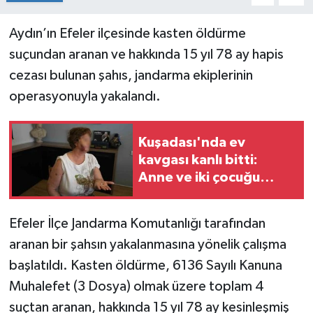
Aydın’ın Efeler ilçesinde kasten öldürme
suçundan aranan ve hakkında 15 yıl 78 ay hapis
cezası bulunan şahıs, jandarma ekiplerinin
operasyonuyla yakalandı.
Kuşadası'nda ev
kavgası kanlı bitti:
Anne ve iki çocuğu
bıçaklandı
Efeler İlçe Jandarma Komutanlığı tarafından
aranan bir şahsın yakalanmasına yönelik çalışma
başlatıldı. Kasten öldürme, 6136 Sayılı Kanuna
Muhalefet (3 Dosya) olmak üzere toplam 4
suçtan aranan, hakkında 15 yıl 78 ay kesinleşmiş