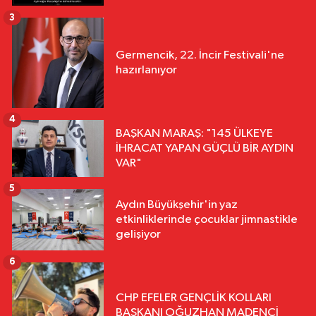
3
Germencik, 22. İncir Festivali'ne
hazırlanıyor
4
BAŞKAN MARAŞ: "145 ÜLKEYE
İHRACAT YAPAN GÜÇLÜ BİR AYDIN
VAR"
5
Aydın Büyükşehir'in yaz
etkinliklerinde çocuklar jimnastikle
gelişiyor
6
CHP EFELER GENÇLİK KOLLARI
BAŞKANI OĞUZHAN MADENCİ