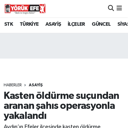
Aydın Nöbetçi Eczaneler
STK
TÜRKİYE
ASAYİŞ
İLÇELER
GÜNCEL
SİYA
Aydın Hava Durumu
AYDIN Namaz Vakitleri
Aydın Trafik Yoğunluk Haritası
Süper Lig Puan Durumu ve Fikstür
HABERLER
ASAYİŞ
Kasten öldürme suçundan
Tüm Manşetler
aranan şahıs operasyonla
Son Dakika Haberleri
yakalandı
Haber Arşivi
Aydın’ın Efeler ilçesinde kasten öldürme