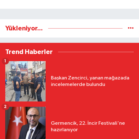
Yükleniyor...
Trend Haberler
1
Başkan Zencirci, yanan mağazada
incelemelerde bulundu
2
Germencik, 22. İncir Festivali'ne
hazırlanıyor