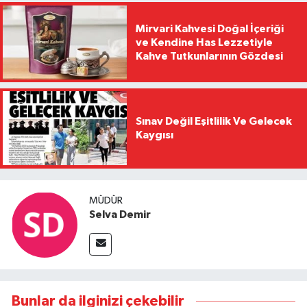
Mirvari Kahvesi Doğal İçeriği
ve Kendine Has Lezzetiyle
Kahve Tutkunlarının Gözdesi
Sınav Değil Eşitlilik Ve Gelecek
Kaygısı
MÜDÜR
Selva Demir
Bunlar da ilginizi çekebilir