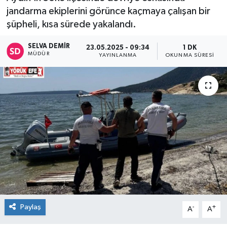
jandarma ekiplerini görünce kaçmaya çalışan bir
şüpheli, kısa sürede yakalandı.
SELVA DEMIR
23.05.2025 - 09:34
1 DK
MÜDÜR
YAYINLANMA
OKUNMA SÜRESI
Paylaş
-
+
A
A