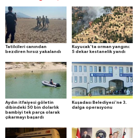
Tatilcileri canından
Kuyucak'ta orman yangını:
bezdiren hırsız yakalandı
5 dekar kestanelik yandı
Aydın itfaiyesi göletin
Kuşadası Belediyesi'ne 3.
dibindeki 50 bin dolarlık
dalga operasyonu
bambiyi tek parça olarak
çıkarmayı başardı