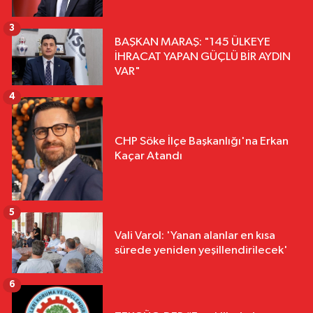
3
BAŞKAN MARAŞ: "145 ÜLKEYE
İHRACAT YAPAN GÜÇLÜ BİR AYDIN
VAR"
4
CHP Söke İlçe Başkanlığı'na Erkan
Kaçar Atandı
5
Vali Varol: 'Yanan alanlar en kısa
sürede yeniden yeşillendirilecek'
6