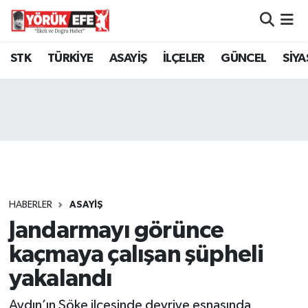
Aydın Nöbetçi Eczaneler
STK
TÜRKİYE
ASAYİŞ
İLÇELER
GÜNCEL
SİYA
Aydın Hava Durumu
AYDIN Namaz Vakitleri
Aydın Trafik Yoğunluk Haritası
Süper Lig Puan Durumu ve Fikstür
HABERLER
ASAYİŞ
Jandarmayı görünce
Tüm Manşetler
kaçmaya çalışan şüpheli
Son Dakika Haberleri
yakalandı
Haber Arşivi
Aydın’ın Söke ilçesinde devriye esnasında