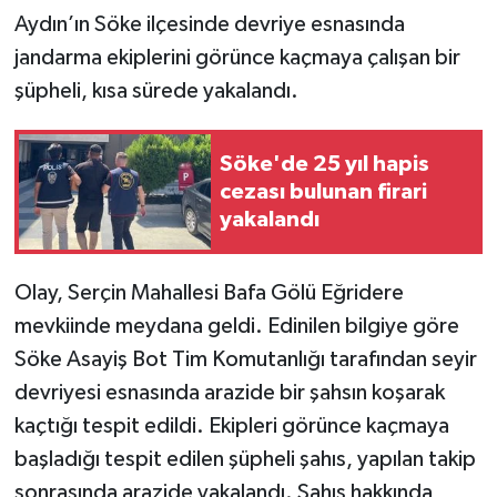
Aydın’ın Söke ilçesinde devriye esnasında
jandarma ekiplerini görünce kaçmaya çalışan bir
şüpheli, kısa sürede yakalandı.
Söke'de 25 yıl hapis
cezası bulunan firari
yakalandı
Olay, Serçin Mahallesi Bafa Gölü Eğridere
mevkiinde meydana geldi. Edinilen bilgiye göre
Söke Asayiş Bot Tim Komutanlığı tarafından seyir
devriyesi esnasında arazide bir şahsın koşarak
kaçtığı tespit edildi. Ekipleri görünce kaçmaya
başladığı tespit edilen şüpheli şahıs, yapılan takip
sonrasında arazide yakalandı. Şahıs hakkında