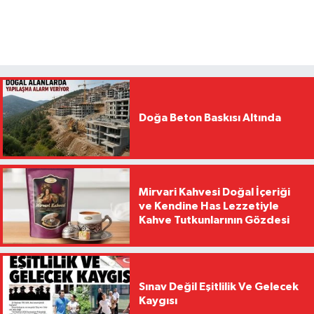
Doğa Beton Baskısı Altında
Mirvari Kahvesi Doğal İçeriği
ve Kendine Has Lezzetiyle
Kahve Tutkunlarının Gözdesi
Sınav Değil Eşitlilik Ve Gelecek
Kaygısı