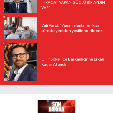
İHRACAT YAPAN GÜÇLÜ BİR AYDIN
VAR"
5
Vali Varol: 'Yanan alanlar en kısa
sürede yeniden yeşillendirilecek'
6
CHP Söke İlçe Başkanlığı'na Erkan
Kaçar Atandı