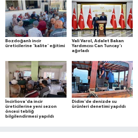
Bozdoğanlı incir
Vali Varol, Adalet Bakan
üreticilerine 'kalite' eğitimi
Yardımcısı Can Tuncay'ı
ağırladı
İncirliova'da incir
Didim'de denizde su
üreticilerine yeni sezon
ürünleri denetimi yapıldı
öncesi tebliğ
bilgilendirmesi yapıldı