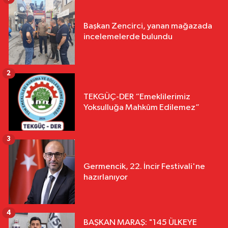
Başkan Zencirci, yanan mağazada
incelemelerde bulundu
2
TEKGÜÇ-DER “Emeklilerimiz
Yoksulluğa Mahkûm Edilemez”
3
Germencik, 22. İncir Festivali'ne
hazırlanıyor
4
BAŞKAN MARAŞ: "145 ÜLKEYE