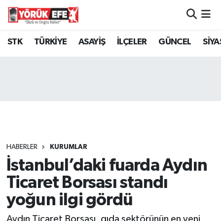
Aydın Nöbetçi Eczaneler
STK
TÜRKİYE
ASAYİŞ
İLÇELER
GÜNCEL
SİYA
Aydın Hava Durumu
AYDIN Namaz Vakitleri
Aydın Trafik Yoğunluk Haritası
Süper Lig Puan Durumu ve Fikstür
HABERLER
KURUMLAR
İstanbul’daki fuarda Aydın
Tüm Manşetler
Ticaret Borsası standı
Son Dakika Haberleri
yoğun ilgi gördü
Haber Arşivi
Aydın Ticaret Borsası, gıda sektörünün en yeni