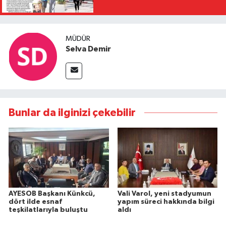
MÜDÜR
Selva Demir
Bunlar da ilginizi çekebilir
AYESOB Başkanı Künkcü,
Vali Varol, yeni stadyumun
dört ilde esnaf
yapım süreci hakkında bilgi
teşkilatlarıyla buluştu
aldı