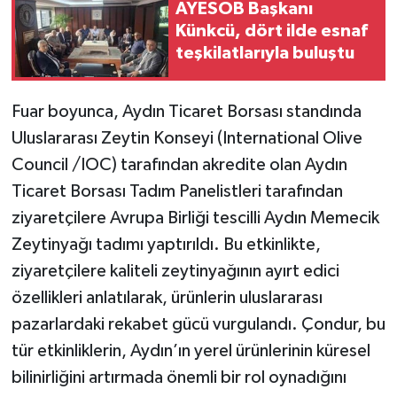
AYESOB Başkanı
Künkcü, dört ilde esnaf
teşkilatlarıyla buluştu
Fuar boyunca, Aydın Ticaret Borsası standında
Uluslararası Zeytin Konseyi (International Olive
Council /IOC) tarafından akredite olan Aydın
Ticaret Borsası Tadım Panelistleri tarafından
ziyaretçilere Avrupa Birliği tescilli Aydın Memecik
Zeytinyağı tadımı yaptırıldı. Bu etkinlikte,
ziyaretçilere kaliteli zeytinyağının ayırt edici
özellikleri anlatılarak, ürünlerin uluslararası
pazarlardaki rekabet gücü vurgulandı. Çondur, bu
tür etkinliklerin, Aydın’ın yerel ürünlerinin küresel
bilinirliğini artırmada önemli bir rol oynadığını