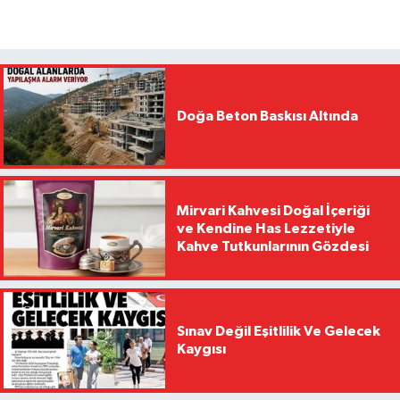
Doğa Beton Baskısı Altında
Mirvari Kahvesi Doğal İçeriği
ve Kendine Has Lezzetiyle
Kahve Tutkunlarının Gözdesi
Sınav Değil Eşitlilik Ve Gelecek
Kaygısı