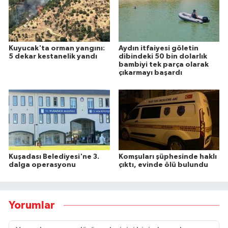
Kuyucak'ta orman yangını:
Aydın itfaiyesi göletin
5 dekar kestanelik yandı
dibindeki 50 bin dolarlık
bambiyi tek parça olarak
çıkarmayı başardı
Kuşadası Belediyesi'ne 3.
Komşuları şüphesinde haklı
dalga operasyonu
çıktı, evinde ölü bulundu
Yorumlar