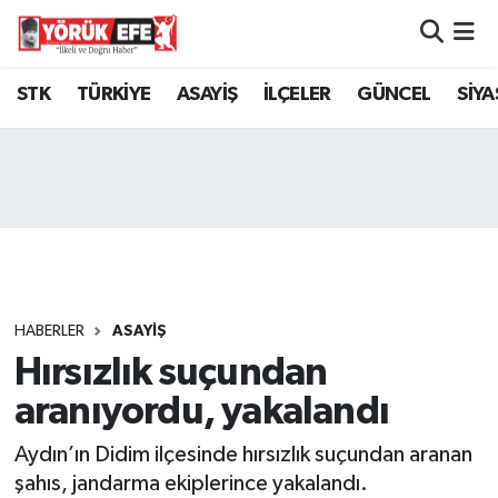
Aydın Nöbetçi Eczaneler
STK
TÜRKİYE
ASAYİŞ
İLÇELER
GÜNCEL
SİYA
Aydın Hava Durumu
AYDIN Namaz Vakitleri
Aydın Trafik Yoğunluk Haritası
Süper Lig Puan Durumu ve Fikstür
HABERLER
ASAYİŞ
Hırsızlık suçundan
Tüm Manşetler
aranıyordu, yakalandı
Son Dakika Haberleri
Aydın’ın Didim ilçesinde hırsızlık suçundan aranan
Haber Arşivi
şahıs, jandarma ekiplerince yakalandı.