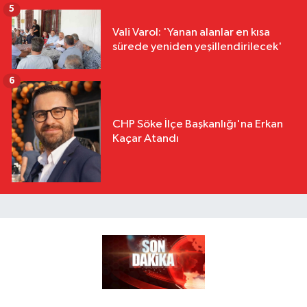
5
Vali Varol: 'Yanan alanlar en kısa
sürede yeniden yeşillendirilecek'
6
CHP Söke İlçe Başkanlığı'na Erkan
Kaçar Atandı