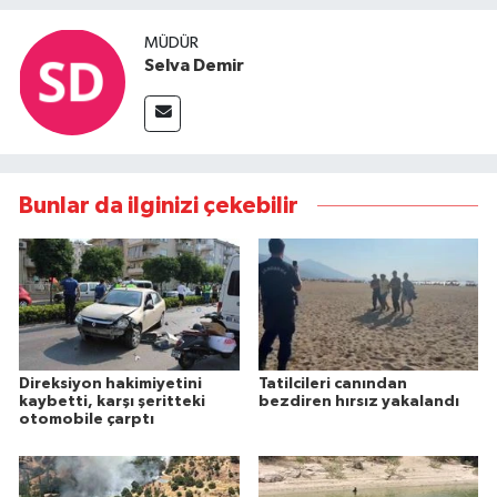
MÜDÜR
Selva Demir
Bunlar da ilginizi çekebilir
Direksiyon hakimiyetini
Tatilcileri canından
kaybetti, karşı şeritteki
bezdiren hırsız yakalandı
otomobile çarptı