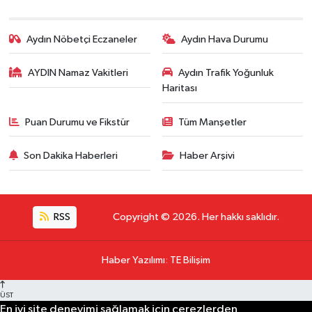
Aydın Nöbetçi Eczaneler
Aydın Hava Durumu
AYDIN Namaz Vakitleri
Aydın Trafik Yoğunluk
Haritası
Puan Durumu ve Fikstür
Tüm Manşetler
Son Dakika Haberleri
Haber Arşivi
RSS
Copyright © 2026. Her hakkı saklıdır.
Haber Yazılımı
:
TE Bilişim
ÜST
En iyi site deneyimi sağlamak için çerezlerden