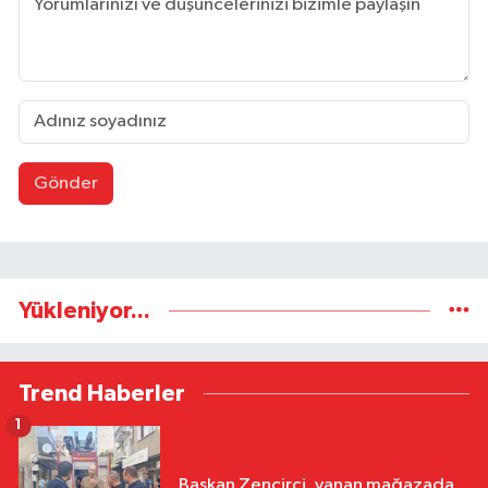
Gönder
Yükleniyor...
Trend Haberler
1
Başkan Zencirci, yanan mağazada