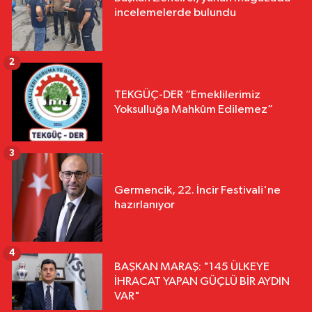
incelemelerde bulundu
2
TEKGÜÇ-DER “Emeklilerimiz
Yoksulluğa Mahkûm Edilemez”
3
Germencik, 22. İncir Festivali'ne
hazırlanıyor
4
BAŞKAN MARAŞ: "145 ÜLKEYE
İHRACAT YAPAN GÜÇLÜ BİR AYDIN
VAR"