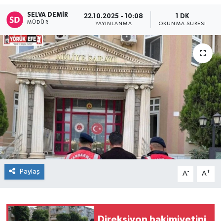
SELVA DEMIR
22.10.2025 - 10:08
1 DK
MÜDÜR
YAYINLANMA
OKUNMA SÜRESI
Paylaş
-
+
A
A
Direksiyon hakimiyetini