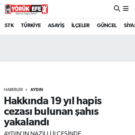
Aydın Nöbetçi Eczaneler
STK
TÜRKİYE
ASAYİŞ
İLÇELER
GÜNCEL
SİYA
Aydın Hava Durumu
AYDIN Namaz Vakitleri
Aydın Trafik Yoğunluk Haritası
Süper Lig Puan Durumu ve Fikstür
HABERLER
AYDIN
Hakkında 19 yıl hapis
Tüm Manşetler
cezası bulunan şahıs
Son Dakika Haberleri
yakalandı
Haber Arşivi
AYDIN'IN NAZİLLİ İLÇESİNDE