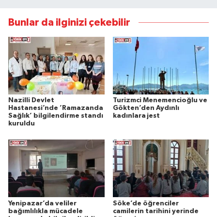
Bunlar da ilginizi çekebilir
Nazilli Devlet
Turizmci Menemencioğlu ve
Hastanesi’nde ’Ramazanda
Gökten’den Aydınlı
Sağlık’ bilgilendirme standı
kadınlara jest
kuruldu
Yenipazar’da veliler
Söke’de öğrenciler
bağımlılıkla mücadele
camilerin tarihini yerinde