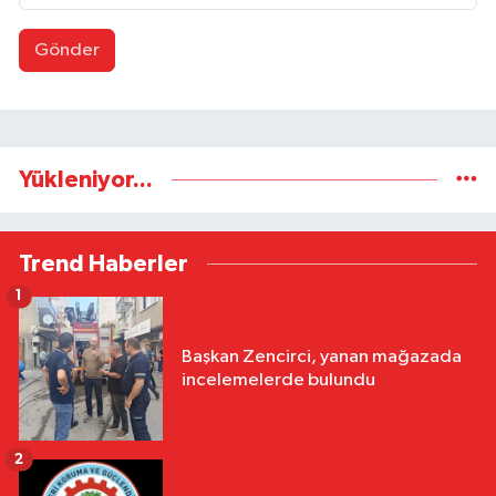
Gönder
Yükleniyor...
Trend Haberler
1
Başkan Zencirci, yanan mağazada
incelemelerde bulundu
2