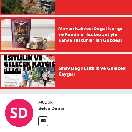
Mirvari Kahvesi Doğal İçeriği
ve Kendine Has Lezzetiyle
Kahve Tutkunlarının Gözdesi
Sınav Değil Eşitlilik Ve Gelecek
Kaygısı
MÜDÜR
Selva Demir