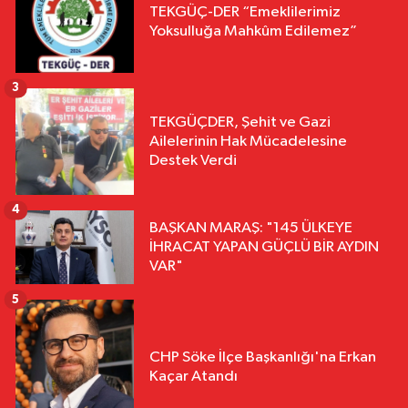
TEKGÜÇ-DER “Emeklilerimiz
Yoksulluğa Mahkûm Edilemez”
3
TEKGÜÇDER, Şehit ve Gazi
Ailelerinin Hak Mücadelesine
Destek Verdi
4
BAŞKAN MARAŞ: "145 ÜLKEYE
İHRACAT YAPAN GÜÇLÜ BİR AYDIN
VAR"
5
CHP Söke İlçe Başkanlığı'na Erkan
Kaçar Atandı