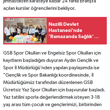
jimnastikten karateye kadar 24 farklı branşta
açılan kurslar öğrencilerini bekliyor.
Nazilli Devlet
Hastanesi’nde
’Ramazanda Sağlık’
bilgilendirme standı
kuruldu
GSB Spor Okulları ve Engelsiz Spor Okulları için
kayıtların başladığını duyuran Aydın Gençlik ve
Spor İl Müdürlüğü’nden yapılan paylaşımda ise
"Gençlik ve Spor Bakanlığı koordinesinde, İl
Müdürlüğümüz tarafından düzenlenen GSB
Ücretsiz Yaz Spor Okulları için başvurular başladı.
Yaz tatilini sporla değerlendirmek isteyen 3-18
yaş arası tüm çocuk ve gençlerimizi, birbirinden