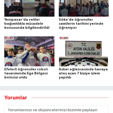
Yenipazar’da veliler
Söke’de öğrenciler
bağımlılıkla mücadele
camilerin tarihini yerinde
konusunda bilgilendirildi
öğreniyor
Efelerli öğrenciler robot
Asker eğlencesinde havaya
tasarımında Ege Bölgesi
ateş açan 7 kişiye işlem
birincisi oldu
yapıldı
Yorumlar