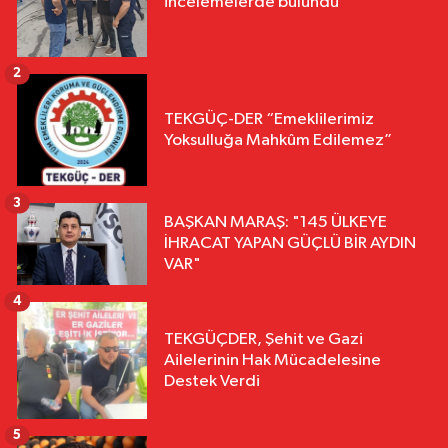
incelemelerde bulundu
2
TEKGÜÇ-DER “Emeklilerimiz
Yoksulluğa Mahkûm Edilemez”
3
BAŞKAN MARAŞ: "145 ÜLKEYE
İHRACAT YAPAN GÜÇLÜ BİR AYDIN
VAR"
4
TEKGÜÇDER, Şehit ve Gazi
Ailelerinin Hak Mücadelesine
Destek Verdi
5