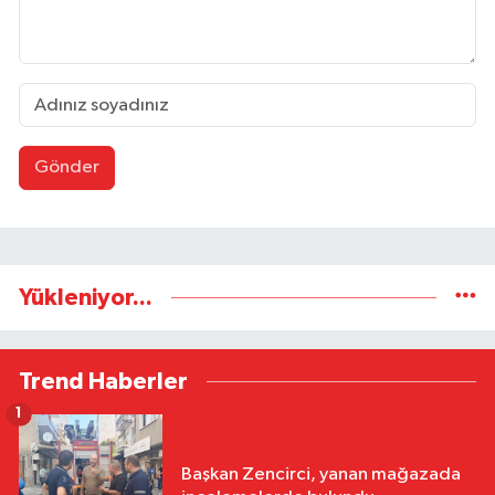
Gönder
Yükleniyor...
Trend Haberler
1
Başkan Zencirci, yanan mağazada