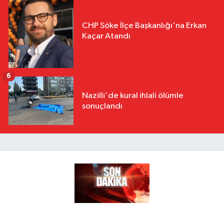
CHP Söke İlçe Başkanlığı'na Erkan
Kaçar Atandı
6
Nazilli'de kural ihlali ölümle
sonuçlandı