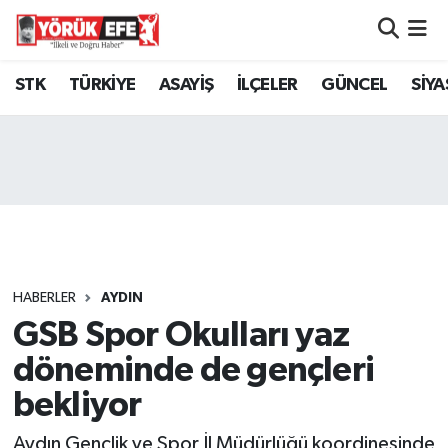
Aydın Nöbetçi Eczaneler
STK
TÜRKİYE
ASAYİŞ
İLÇELER
GÜNCEL
SİYA
Aydın Hava Durumu
AYDIN Namaz Vakitleri
Aydın Trafik Yoğunluk Haritası
Süper Lig Puan Durumu ve Fikstür
HABERLER
AYDIN
GSB Spor Okulları yaz
Tüm Manşetler
döneminde de gençleri
Son Dakika Haberleri
bekliyor
Haber Arşivi
Aydın Gençlik ve Spor İl Müdürlüğü koordinesinde