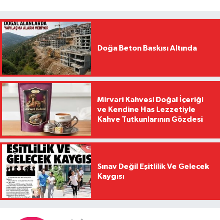
Doğa Beton Baskısı Altında
Mirvari Kahvesi Doğal İçeriği
ve Kendine Has Lezzetiyle
Kahve Tutkunlarının Gözdesi
Sınav Değil Eşitlilik Ve Gelecek
Kaygısı