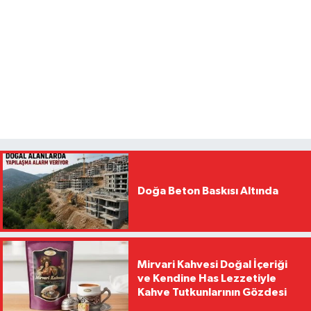
Doğa Beton Baskısı Altında
Mirvari Kahvesi Doğal İçeriği
ve Kendine Has Lezzetiyle
Kahve Tutkunlarının Gözdesi