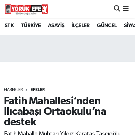
Aydın Nöbetçi Eczaneler
STK
TÜRKİYE
ASAYİŞ
İLÇELER
GÜNCEL
SİYA
Aydın Hava Durumu
AYDIN Namaz Vakitleri
Aydın Trafik Yoğunluk Haritası
Süper Lig Puan Durumu ve Fikstür
HABERLER
EFELER
Fatih Mahallesi’nden
Tüm Manşetler
Ilıcabaşı Ortaokulu’na
Son Dakika Haberleri
destek
Haber Arşivi
Fatih Mahalle Muhtarı Yıldız Karataş Taşçıoğlu