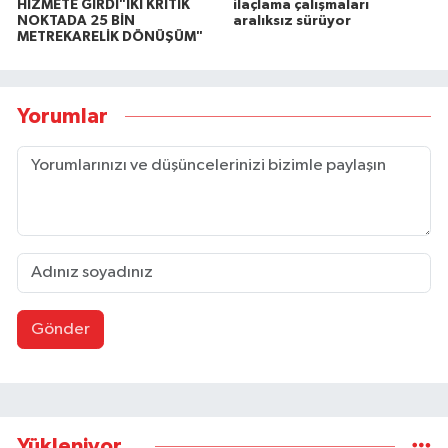
HİZMETE GİRDİ"İKİ KRİTİK
ilaçlama çalışmaları
NOKTADA 25 BİN
aralıksız sürüyor
METREKARELİK DÖNÜŞÜM"
Yorumlar
Gönder
Yükleniyor...