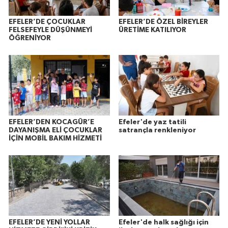
EFELER’DE ÇOCUKLAR
EFELER’DE ÖZEL BİREYLER
FELSEFEYLE DÜŞÜNMEYİ
ÜRETİME KATILIYOR
ÖĞRENİYOR
EFELER’DEN KOCAGÜR’E
Efeler'de yaz tatili
DAYANIŞMA ELİ ÇOCUKLAR
satrançla renkleniyor
İÇİN MOBİL BAKIM HİZMETİ
EFELER’DE YENİ YOLLAR
Efeler'de halk sağlığı için