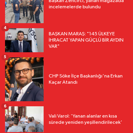
Başkan Zencirci, yanan mağazada
incelemelerde bulundu
4
BAŞKAN MARAŞ: "145 ÜLKEYE
İHRACAT YAPAN GÜÇLÜ BİR AYDIN
VAR"
5
CHP Söke İlçe Başkanlığı'na Erkan
Kaçar Atandı
6
Vali Varol: 'Yanan alanlar en kısa
sürede yeniden yeşillendirilecek'