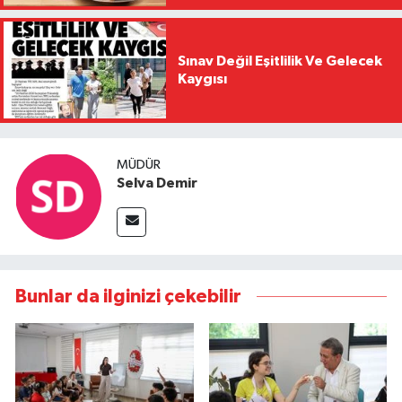
Sınav Değil Eşitlilik Ve Gelecek
Kaygısı
MÜDÜR
Selva Demir
Bunlar da ilginizi çekebilir