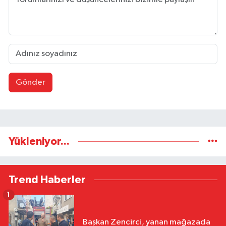
Gönder
Yükleniyor...
Trend Haberler
1
Başkan Zencirci, yanan mağazada