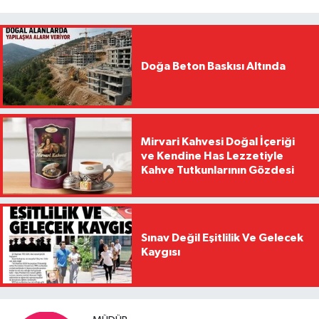
Doğa Beton Baskısı Altında
Mirvari Kahvesi Doğal İçeriği
ve Kendine Has Lezzetiyle
Kahve Tutkunlarının Gözdesi
Sınav Değil Eşitlilik Ve Gelecek
Kaygısı