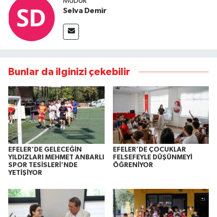
MÜDÜR
Selva Demir
Bunlar da ilginizi çekebilir
EFELER’DE GELECEĞİN
EFELER’DE ÇOCUKLAR
YILDIZLARI MEHMET ANBARLI
FELSEFEYLE DÜŞÜNMEYİ
SPOR TESİSLERİ’NDE
ÖĞRENİYOR
YETİŞİYOR