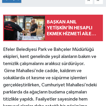
BAŞKAN ANIL
YETİŞKİN’İN HESAPLI
EKMEK HİZMETİ AİLE
BÜTÇELERİNE NEFES
ALDIRIYOR
Efeler Belediyesi Park ve Bahçeler Müdürlüğü
ekipleri, kent genelinde yeşil alanların bakım ve
temizlik çalışmalarını aralıksız sürdürüyor.
Girne Mahallesi’nde cadde, kaldırım ve
sokaklarda ot kesme ve süpürme işlemleri
gerçekleştirilirken, Cumhuriyet Mahallesi’ndeki
parklarda da ağaçların budama çalışmaları
titizlikle yapıldı. Faaliyetler sayesinde hem