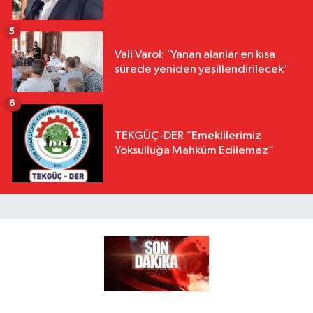
5
Vali Varol: 'Yanan alanlar en kısa
sürede yeniden yeşillendirilecek'
6
TEKGÜÇ-DER “Emeklilerimiz
Yoksulluğa Mahkûm Edilemez”