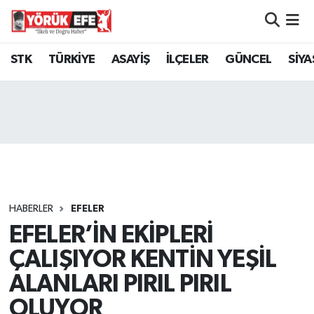
Aydın Nöbetçi Eczaneler
STK
TÜRKİYE
ASAYİŞ
İLÇELER
GÜNCEL
SİYA
Aydın Hava Durumu
AYDIN Namaz Vakitleri
Aydın Trafik Yoğunluk Haritası
Süper Lig Puan Durumu ve Fikstür
HABERLER
EFELER
EFELER’İN EKİPLERİ
Tüm Manşetler
ÇALIŞIYOR KENTİN YEŞİL
Son Dakika Haberleri
ALANLARI PIRIL PIRIL
OLUYOR
Haber Arşivi