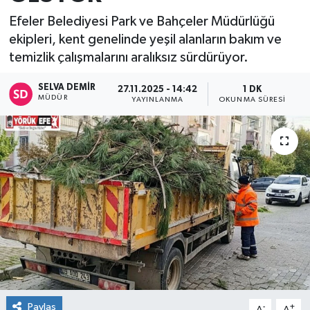
Efeler Belediyesi Park ve Bahçeler Müdürlüğü
ekipleri, kent genelinde yeşil alanların bakım ve
temizlik çalışmalarını aralıksız sürdürüyor.
SELVA DEMIR
27.11.2025 - 14:42
1 DK
MÜDÜR
YAYINLANMA
OKUNMA SÜRESI
Paylaş
-
+
A
A