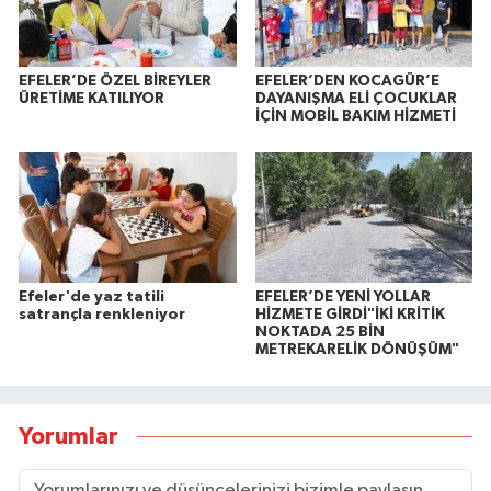
EFELER’DE ÖZEL BİREYLER
EFELER’DEN KOCAGÜR’E
ÜRETİME KATILIYOR
DAYANIŞMA ELİ ÇOCUKLAR
İÇİN MOBİL BAKIM HİZMETİ
Efeler'de yaz tatili
EFELER’DE YENİ YOLLAR
satrançla renkleniyor
HİZMETE GİRDİ"İKİ KRİTİK
NOKTADA 25 BİN
METREKARELİK DÖNÜŞÜM"
Yorumlar