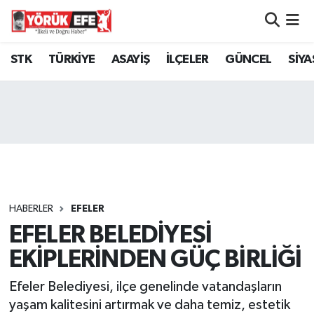
Aydın Nöbetçi Eczaneler
STK
TÜRKİYE
ASAYİŞ
İLÇELER
GÜNCEL
SİYA
Aydın Hava Durumu
AYDIN Namaz Vakitleri
Aydın Trafik Yoğunluk Haritası
Süper Lig Puan Durumu ve Fikstür
HABERLER
EFELER
EFELER BELEDİYESİ
Tüm Manşetler
EKİPLERİNDEN GÜÇ BİRLİĞİ
Son Dakika Haberleri
Efeler Belediyesi, ilçe genelinde vatandaşların
Haber Arşivi
yaşam kalitesini artırmak ve daha temiz, estetik