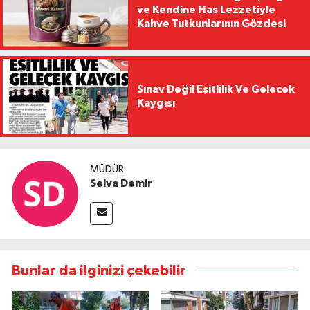
ve Kendine Has Lezzetiyle
Kahve Tutkunlarının Gözdesi
Sınav Değil Eşitlilik Ve Gelecek
Kaygısı
MÜDÜR
Selva Demir
Bunlar da ilginizi çekebilir