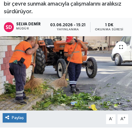
bir çevre sunmak amacıyla çalışmalarını aralıksız
sürdürüyor.
SELVA DEMIR
03.06.2026 - 15:21
1 DK
MÜDÜR
YAYINLANMA
OKUNMA SÜRESI
Paylaş
-
+
A
A