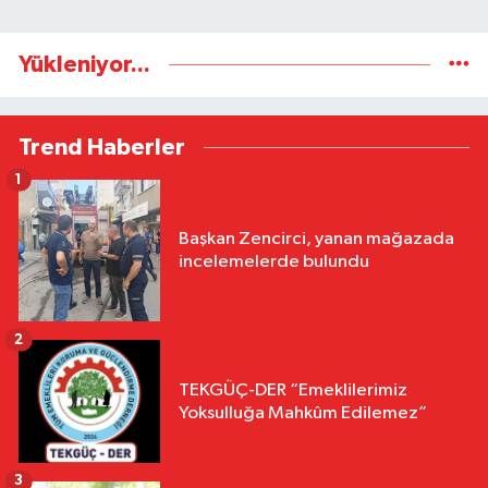
Yükleniyor...
Trend Haberler
1
Başkan Zencirci, yanan mağazada
incelemelerde bulundu
2
TEKGÜÇ-DER “Emeklilerimiz
Yoksulluğa Mahkûm Edilemez”
3