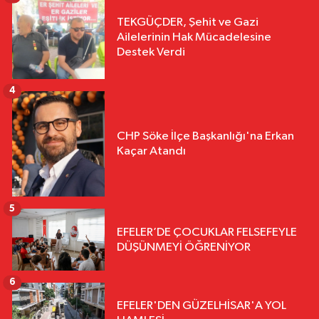
TEKGÜÇDER, Şehit ve Gazi
Ailelerinin Hak Mücadelesine
Destek Verdi
4
CHP Söke İlçe Başkanlığı'na Erkan
Kaçar Atandı
5
EFELER’DE ÇOCUKLAR FELSEFEYLE
DÜŞÜNMEYİ ÖĞRENİYOR
6
EFELER'DEN GÜZELHİSAR'A YOL