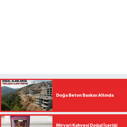
Doğa Beton Baskısı Altında
Mirvari Kahvesi Doğal İçeriği