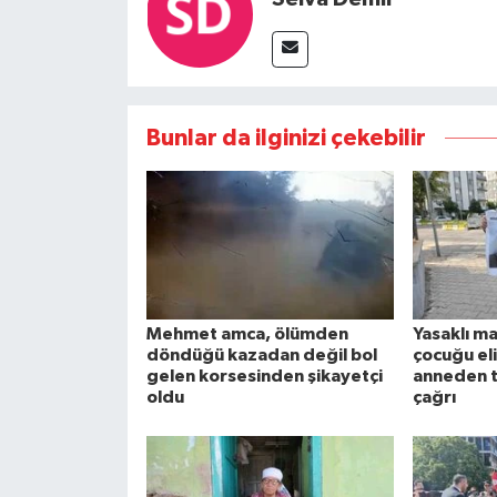
Bunlar da ilginizi çekebilir
Mehmet amca, ölümden
Yasaklı ma
döndüğü kazadan değil bol
çocuğu el
gelen korsesinden şikayetçi
anneden 
oldu
çağrı