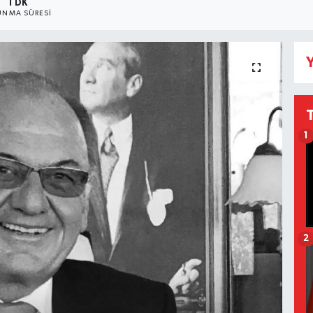
1 DK
NMA SÜRESI
Y
1
2