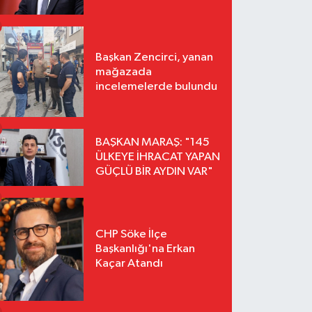
Başkan Zencirci, yanan
mağazada
incelemelerde bulundu
BAŞKAN MARAŞ: "145
ÜLKEYE İHRACAT YAPAN
GÜÇLÜ BİR AYDIN VAR"
CHP Söke İlçe
Başkanlığı'na Erkan
Kaçar Atandı