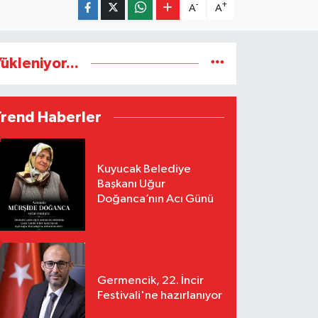
-
+
A
A
ükleniyor...
Trend Haberler
Kuyucak Belediye
Başkanı Uğur
Doğanca’nın Acı Günü
Germencik, 22. İncir
Festivali'ne hazırlanıyor