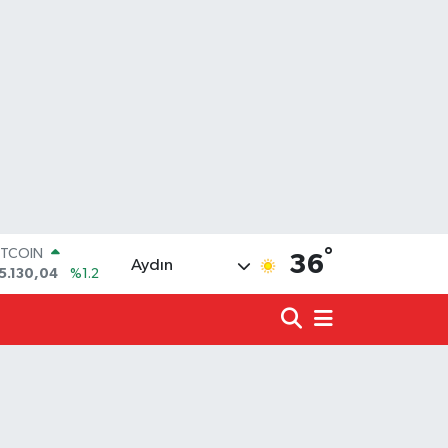
ITCOIN
°
36
5.130,04
%1.2
Aydın
OLAR
7,7106
%0.17
URO
5,1652
%0.27
TERLİN
4,4046
%0.35
.ALTIN
648.99
%2.59
İST100