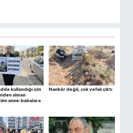
dde kullandığı için
Nankör değil, çok vefalı çıktı
inden alınan
tüm anne-babalara