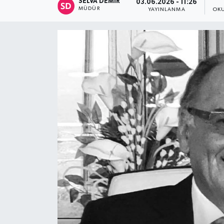
SELVA DEMIR
03.06.2026 - 11:26
MÜDÜR
YAYINLANMA
OKU