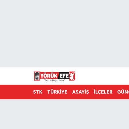
Aydın Nöbetçi Eczaneler
Aydın Hava Durumu
AYDIN Namaz Vakitleri
Aydın Trafik Yoğunluk Haritası
Süper Lig Puan Durumu ve Fikstür
STK
TÜRKİYE
ASAYİŞ
İLÇELER
GÜN
Tüm Manşetler
Son Dakika Haberleri
Haber Arşivi