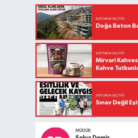
EDITÖRÜN SEÇTIĞI
Doğa Beton Ba
EDITÖRÜN SEÇTIĞI
Mirvari Kahves
Kahve Tutkunl
EDITÖRÜN SEÇTIĞI
Sınav Değil Eşi
MÜDÜR
Selva Demir