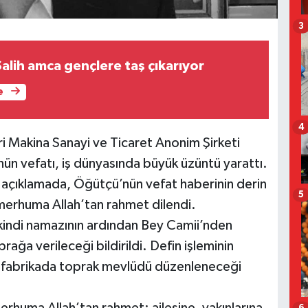
3
alih amca gençlere taş çıkarıyor
e
4
i Makina Sanayi ve Ticaret Anonim Şirketi
ün vefatı, iş dünyasında büyük üzüntü yarattı.
 açıklamada, Öğütçü’nün vefat haberinin derin
5
, merhuma Allah’tan rahmet dilendi.
kindi namazının ardından Bey Camii’nden
rağa verileceği bildirildi. Defin işleminin
 fabrikada toprak mevlüdü düzenleneceği