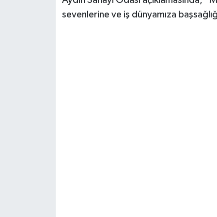
Aydın Sanayi Odası açıklamasında, “Me
sevenlerine ve iş dünyamıza başsağlığı 