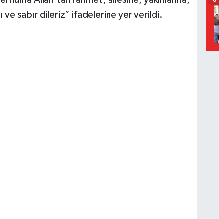
rhuma Allah’tan rahmet; ailesine, yakınlarına,
6
ve sabır dileriz” ifadelerine yer verildi.