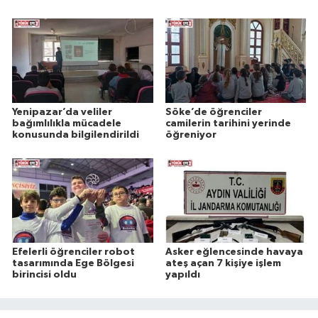
Yenipazar’da veliler
Söke’de öğrenciler
bağımlılıkla mücadele
camilerin tarihini yerinde
konusunda bilgilendirildi
öğreniyor
Efelerli öğrenciler robot
Asker eğlencesinde havaya
tasarımında Ege Bölgesi
ateş açan 7 kişiye işlem
birincisi oldu
yapıldı