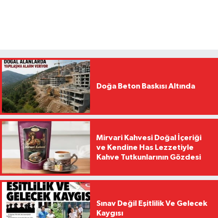
Doğa Beton Baskısı Altında
Mirvari Kahvesi Doğal İçeriği
ve Kendine Has Lezzetiyle
Kahve Tutkunlarının Gözdesi
Sınav Değil Eşitlilik Ve Gelecek
Kaygısı