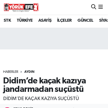
Aydın Nöbetçi Eczaneler
STK
TÜRKİYE
ASAYİŞ
İLÇELER
GÜNCEL
SİYA
Aydın Hava Durumu
AYDIN Namaz Vakitleri
Aydın Trafik Yoğunluk Haritası
Süper Lig Puan Durumu ve Fikstür
HABERLER
AYDIN
Didim’de kaçak kazıya
Tüm Manşetler
jandarmadan suçüstü
Son Dakika Haberleri
DİDİM’DE KAÇAK KAZIYA SUÇÜSTÜ
Haber Arşivi