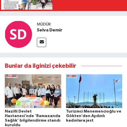
MÜDÜR
Selva Demir
Bunlar da ilginizi çekebilir
Nazilli Devlet
Turizmci Menemencioğlu ve
Hastanesi’nde ’Ramazanda
Gökten’den Aydınlı
Sağlık’ bilgilendirme standı
kadınlara jest
kuruldu