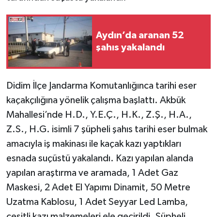
Aydın’da aranan 52
şahıs yakalandı
Didim İlçe Jandarma Komutanlığınca tarihi eser
kaçakçılığına yönelik çalışma başlattı. Akbük
Mahallesi’nde H.D., Y.E.Ç., H.K., Z.Ş., H.A.,
Z.S., H.G. isimli 7 şüpheli şahıs tarihi eser bulmak
amacıyla iş makinası ile kaçak kazı yaptıkları
esnada suçüstü yakalandı. Kazı yapılan alanda
yapılan araştırma ve aramada, 1 Adet Gaz
Maskesi, 2 Adet El Yapımı Dinamit, 50 Metre
Uzatma Kablosu, 1 Adet Seyyar Led Lamba,
çeşitli kazı malzemeleri ele geçirildi. Şüpheli