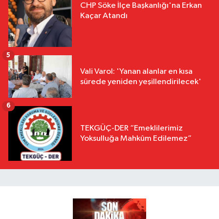
CHP Söke İlçe Başkanlığı'na Erkan
Kaçar Atandı
5
Vali Varol: 'Yanan alanlar en kısa
sürede yeniden yeşillendirilecek'
6
TEKGÜÇ-DER “Emeklilerimiz
Yoksulluğa Mahkûm Edilemez”