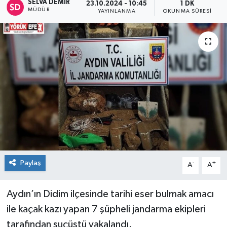
SELVA DEMIR
23.10.2024 - 10:45
1 DK
MÜDÜR
YAYINLANMA
OKUNMA SÜRESI
Paylaş
-
+
A
A
Aydın’ın Didim ilçesinde tarihi eser bulmak amacı
ile kaçak kazı yapan 7 şüpheli jandarma ekipleri
tarafından suçüstü yakalandı.