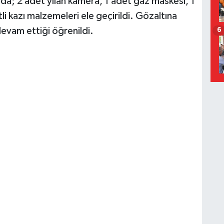
ada; 2 adet yılan kamera, 1 adet gaz maskesi, 1
li kazı malzemeleri ele geçirildi. Gözaltına
devam ettiği öğrenildi.
6