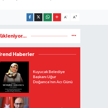
-
+
A
A
ükleniyor...
Trend Haberler
Kuyucak Belediye
Başkanı Uğur
Doğanca’nın Acı Günü