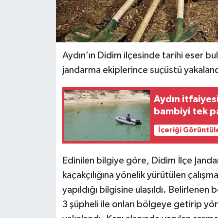
Aydın’ın Didim ilçesinde tarihi eser bu
jandarma ekiplerince suçüstü yakaland
Aydın itfaiyes
bambiyi tek p
İçeriği Görüntül
Edinilen bilgiye göre, Didim İlçe Jand
kaçakçılığına yönelik yürütülen çalışm
yapıldığı bilgisine ulaşıldı. Belirlen
3 şüpheli ile onları bölgeye getirip yön