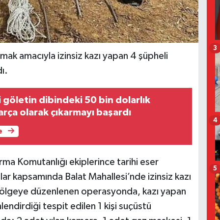
3
lmak amacıyla izinsiz kazı yapan 4 şüpheli
ı.
i göletin dibindeki 50 bin dolarlık
arça olarak çıkarmayı başardı
4
e
arma Komutanlığı ekiplerince tarihi eser
5
alar kapsamında Balat Mahallesi’nde izinsiz kazı
en bölgeye düzenlenen operasyonda, kazı yapan
lendirdiği tespit edilen 1 kişi suçüstü