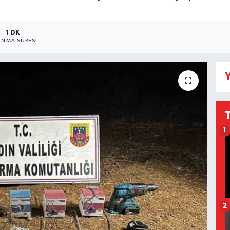
1 DK
NMA SÜRESI
Y
1
2