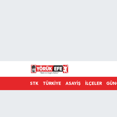
Aydın Nöbetçi Eczaneler
Aydın Hava Durumu
AYDIN Namaz Vakitleri
Aydın Trafik Yoğunluk Haritası
Süper Lig Puan Durumu ve Fikstür
STK
TÜRKİYE
ASAYİŞ
İLÇELER
GÜN
Tüm Manşetler
Son Dakika Haberleri
Haber Arşivi