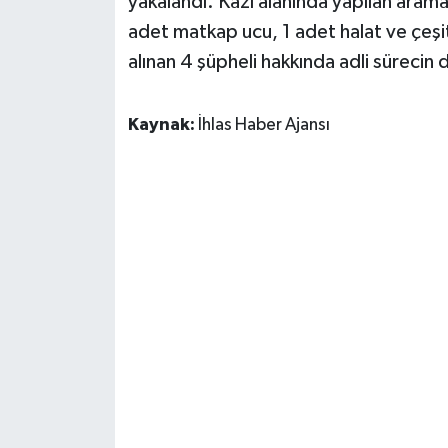
yakalandı. Kazı alanında yapılan aram
adet matkap ucu, 1 adet halat ve çeşit
alınan 4 şüpheli hakkında adli sürecin 
Kaynak:
İhlas Haber Ajansı