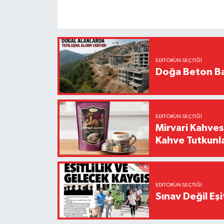
EDITÖRÜN SEÇTIĞI
Doğa Beton Ba
EDITÖRÜN SEÇTIĞI
Mirvari Kahves
Kahve Tutkunl
EDITÖRÜN SEÇTIĞI
Sınav Değil Eşi