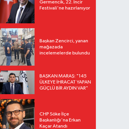
Germencik, 22. İncir
Festivali'ne hazırlanıyor
Başkan Zencirci, yanan
mağazada
incelemelerde bulundu
BAŞKAN MARAŞ: "145
ÜLKEYE İHRACAT YAPAN
GÜÇLÜ BİR AYDIN VAR"
CHP Söke İlçe
Başkanlığı'na Erkan
Kaçar Atandı