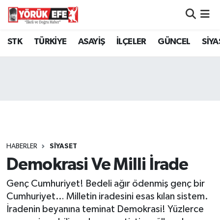
Aydın Nöbetçi Eczaneler
STK
TÜRKİYE
ASAYİŞ
İLÇELER
GÜNCEL
SİYA
Aydın Hava Durumu
AYDIN Namaz Vakitleri
Aydın Trafik Yoğunluk Haritası
Süper Lig Puan Durumu ve Fikstür
HABERLER
SİYASET
Demokrasi Ve Milli İrade
Tüm Manşetler
Genç Cumhuriyet! Bedeli ağır ödenmiş genç bir
Son Dakika Haberleri
Cumhuriyet… Milletin iradesini esas kılan sistem.
İradenin beyanına teminat Demokrasi! Yüzlerce
Haber Arşivi