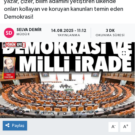
yazar, çizer, bilim adamını yetiştiren ülkende
onları kollayan ve koruyan kanunları temin eden
Demokrasi!
SELVA DEMIR
14.08.2025 - 11:12
3 DK
MÜDÜR
YAYINLANMA
OKUNMA SÜRESI
Paylaş
-
+
A
A