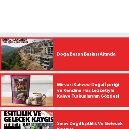
Doğa Beton Baskısı Altında
Mirvari Kahvesi Doğal İçeriği
ve Kendine Has Lezzetiyle
Kahve Tutkunlarının Gözdesi
Sınav Değil Eşitlilik Ve Gelecek