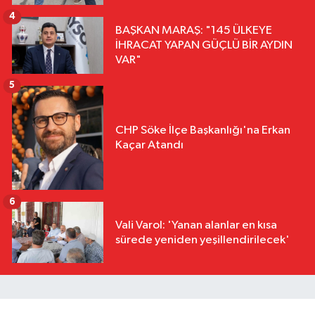
4
BAŞKAN MARAŞ: "145 ÜLKEYE
İHRACAT YAPAN GÜÇLÜ BİR AYDIN
VAR"
5
CHP Söke İlçe Başkanlığı'na Erkan
Kaçar Atandı
6
Vali Varol: 'Yanan alanlar en kısa
sürede yeniden yeşillendirilecek'