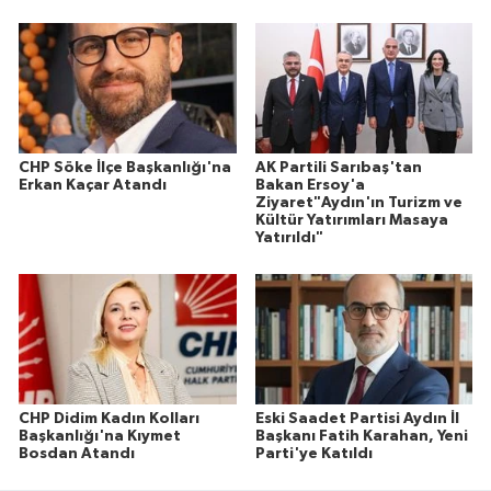
CHP Söke İlçe Başkanlığı'na
AK Partili Sarıbaş'tan
Erkan Kaçar Atandı
Bakan Ersoy'a
Ziyaret"Aydın'ın Turizm ve
Kültür Yatırımları Masaya
Yatırıldı"
CHP Didim Kadın Kolları
Eski Saadet Partisi Aydın İl
Başkanlığı'na Kıymet
Başkanı Fatih Karahan, Yeni
Bosdan Atandı
Parti'ye Katıldı