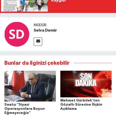
Kaygısı
MÜDÜR
Selva Demir
Bunlar da ilginizi çekebilir
Mehmet Gürbilek'ten
Saatçı "Siyasi
Gözaltı Sürecine İlişkin
Operasyonlara Boyun
Açıklama
Eğmeyeceğiz"