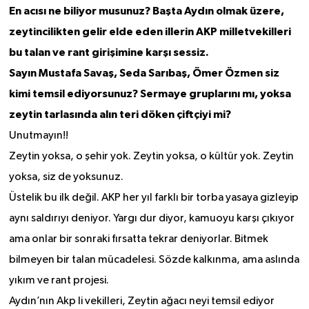
En acısı ne biliyor musunuz? Başta Aydın olmak üzere,
zeytincilikten gelir elde eden illerin AKP milletvekilleri
bu talan ve rant girişimine karşı sessiz.
Sayın Mustafa Savaş, Seda Sarıbaş, Ömer Özmen siz
kimi temsil ediyorsunuz? Sermaye gruplarını mı, yoksa
zeytin tarlasında alın teri döken çiftçiyi mi?
Unutmayın!!
Zeytin yoksa, o şehir yok. Zeytin yoksa, o kültür yok. Zeytin
yoksa, siz de yoksunuz.
Üstelik bu ilk değil. AKP her yıl farklı bir torba yasaya gizleyip
aynı saldırıyı deniyor. Yargı dur diyor, kamuoyu karşı çıkıyor
ama onlar bir sonraki fırsatta tekrar deniyorlar. Bitmek
bilmeyen bir talan mücadelesi. Sözde kalkınma, ama aslında
yıkım ve rant projesi.
Aydın’nın Akp li vekilleri, Zeytin ağacı neyi temsil ediyor