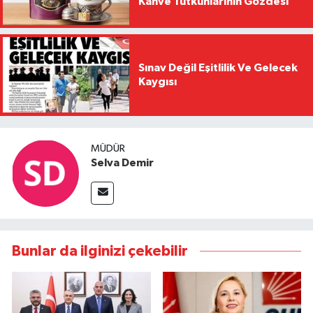
Kahve Tutkunlarının Gözdesi
Sınav Değil Eşitlilik Ve Gelecek
Kaygısı
MÜDÜR
Selva Demir
Bunlar da ilginizi çekebilir