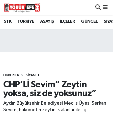
Aydın Nöbetçi Eczaneler
STK
TÜRKİYE
ASAYİŞ
İLÇELER
GÜNCEL
SİYA
Aydın Hava Durumu
AYDIN Namaz Vakitleri
Aydın Trafik Yoğunluk Haritası
Süper Lig Puan Durumu ve Fikstür
HABERLER
SİYASET
CHP’Lİ Sevim” Zeytin
Tüm Manşetler
yoksa, siz de yoksunuz”
Son Dakika Haberleri
Aydın Büyükşehir Belediyesi Meclis Üyesi Serkan
Haber Arşivi
Sevim, hükümetin zeytinlik alanlar ile ilgili