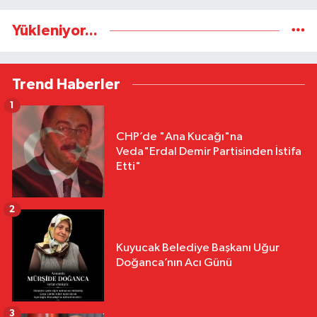
Yükleniyor...
Trend Haberler
1
CHP’de "Ana Kucağı"na
Veda"Erdal Demir Partisinden İstifa
Etti"
2
Kuyucak Belediye Başkanı Uğur
Doğanca’nın Acı Günü
3