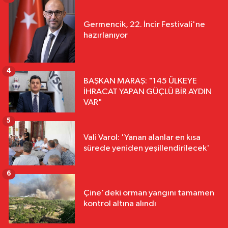
Germencik, 22. İncir Festivali'ne
hazırlanıyor
4
BAŞKAN MARAŞ: "145 ÜLKEYE
İHRACAT YAPAN GÜÇLÜ BİR AYDIN
VAR"
5
Vali Varol: 'Yanan alanlar en kısa
sürede yeniden yeşillendirilecek'
6
Çine'deki orman yangını tamamen
kontrol altına alındı