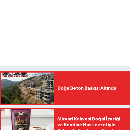
Doğa Beton Baskısı Altında
Mirvari Kahvesi Doğal İçeriği
ve Kendine Has Lezzetiyle