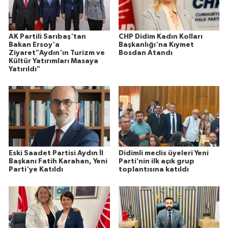
AK Partili Sarıbaş'tan
CHP Didim Kadın Kolları
Bakan Ersoy'a
Başkanlığı'na Kıymet
Ziyaret"Aydın'ın Turizm ve
Bosdan Atandı
Kültür Yatırımları Masaya
Yatırıldı"
Eski Saadet Partisi Aydın İl
Didimli meclis üyeleri Yeni
Başkanı Fatih Karahan, Yeni
Parti’nin ilk açık grup
Parti'ye Katıldı
toplantısına katıldı