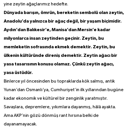
yine zeytin ağaçlarımız hedefte.
Dünyada barışın, ömrün, bereketin sembolü olan zeytin,
Anadolu’da yalnızca bir ağaç değil, bir yaşam biçimidir.
Aydın’dan Balıkesir’e, Manisa’dan Mersin’e kadar
milyonlarca insan zeytinden geçinir. Zeytin, bu
memleketin sofrasında ekmek demektir. Zeytin, bu
ülkenin kültüründe direniş demektir. Zeytin ağacı bir
yasa tasarısının konusu olamaz. Çünkü zeytin ağacı,
yasa üstüdür.
Binlerce yıl öncesinden bu topraklarda kök salmış, antik
Yunan’dan Osmanlı’ya, Cumhuriyet’in ilk yıllarından bugüne
kadar ekonomik ve kültürel bir zenginlik yaratmıştır.
Savaşlara, depremlere, yıkımlara dayanmış, hâlâ ayakta.
Ama AKP’nin gözü dönmüş rant hırsına belki de
dayanamayacak.