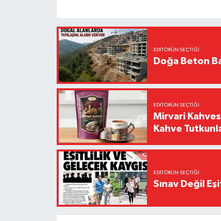
EDITÖRÜN SEÇTIĞI
Doğa Beton Ba
EDITÖRÜN SEÇTIĞI
Mirvari Kahves
Kahve Tutkunl
EDITÖRÜN SEÇTIĞI
Sınav Değil Eşi