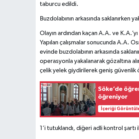
taburcu edildi.
Buzdolabının arkasında saklanırken ya
Olayın ardından kaçan A.A. ve K.A.’yı y
Yapılan çalışmalar sonucunda A.A. Os
evinde buzdolabının arkasında saklanı
operasyonla yakalanarak gözaltına alın
çelik yelek giydirilerek geniş güvenlik 
Söke’de öğrenc
öğreniyor
İçeriği Görüntül
1’i tutuklandı, diğeri adli kontrol şartı 