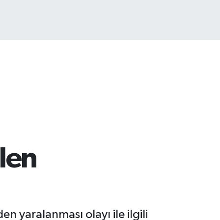
ITCOIN
.960,21
%0.87
ilen
n yaralanması olayı ile ilgili