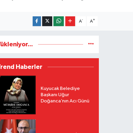
-
+
A
A
ükleniyor...
Trend Haberler
Kuyucak Belediye
Başkanı Uğur
Doğanca’nın Acı Günü