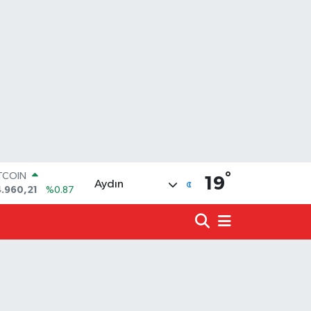
°
OLAR
19
Aydın
7,7436
%0.18
URO
5,2510
%0.32
ERLİN
,4811
%0.38
ALTIN
660.55
%0.03
ST100
.779
%-14