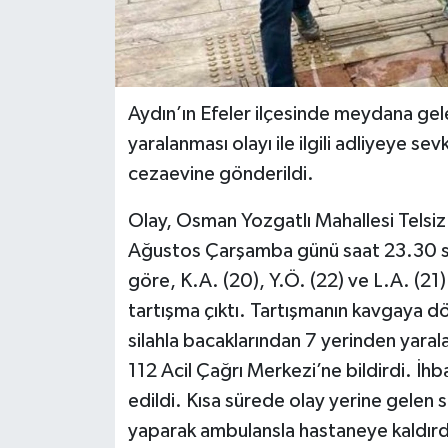
Aydın’ın Efeler ilçesinde meydana gelen
yaralanması olayı ile ilgili adliyeye se
cezaevine gönderildi.
Olay, Osman Yozgatlı Mahallesi Telsi
Ağustos Çarşamba günü saat 23.30 sır
göre, K.A. (20), Y.Ö. (22) ve L.A. (21
tartışma çıktı. Tartışmanın kavgaya d
silahla bacaklarından 7 yerinden yaral
112 Acil Çağrı Merkezi’ne bildirdi. İhb
edildi. Kısa sürede olay yerine gelen sa
yaparak ambulansla hastaneye kaldırdı