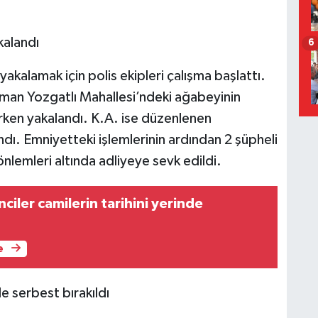
kalandı
6
akalamak için polis ekipleri çalışma başlattı.
man Yozgatlı Mahallesi’ndeki ağabeyinin
rken yakalandı. K.A. ise düzenlenen
dı. Emniyetteki işlemlerinin ardından 2 şüpheli
önlemleri altında adliyeye sevk edildi.
iler camilerin tarihini yerinde
e
ile serbest bırakıldı