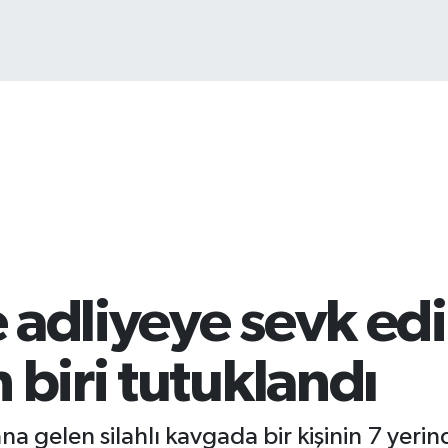
B
64
e adliyeye sevk ed
 biri tutuklandı
a gelen silahlı kavgada bir kişinin 7 yerinde