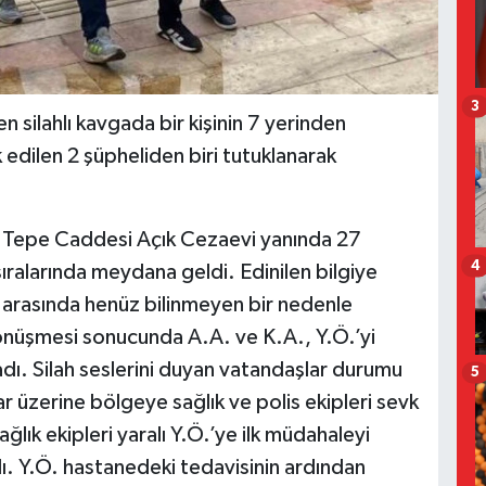
3
 silahlı kavgada bir kişinin 7 yerinden
vk edilen 2 şüpheliden biri tutuklanarak
z Tepe Caddesi Açık Cezaevi yanında 27
4
alarında meydana geldi. Edinilen bilgiye
) arasında henüz bilinmeyen bir nedenle
önüşmesi sonucunda A.A. ve K.A., Y.Ö.’yi
adı. Silah seslerini duyan vatandaşlar durumu
5
ar üzerine bölgeye sağlık ve polis ekipleri sevk
ğlık ekipleri yaralı Y.Ö.’ye ilk müdahaleyi
. Y.Ö. hastanedeki tedavisinin ardından