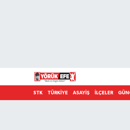
Aydın Nöbetçi Eczaneler
Aydın Hava Durumu
AYDIN Namaz Vakitleri
Aydın Trafik Yoğunluk Haritası
Süper Lig Puan Durumu ve Fikstür
STK
TÜRKİYE
ASAYİŞ
İLÇELER
GÜN
Tüm Manşetler
Son Dakika Haberleri
Haber Arşivi