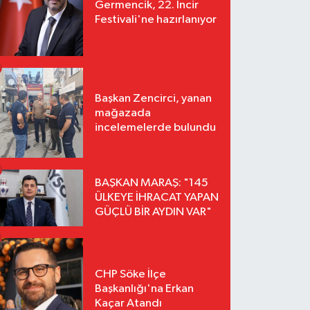
Germencik, 22. İncir
Festivali'ne hazırlanıyor
Başkan Zencirci, yanan
mağazada
incelemelerde bulundu
BAŞKAN MARAŞ: "145
ÜLKEYE İHRACAT YAPAN
GÜÇLÜ BİR AYDIN VAR"
CHP Söke İlçe
Başkanlığı'na Erkan
Kaçar Atandı