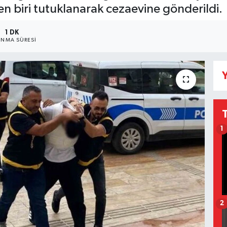
en biri tutuklanarak cezaevine gönderildi.
1 DK
NMA SÜRESI
Y
1
2