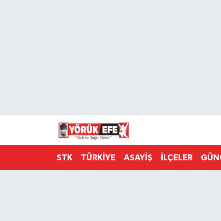
Aydın Nöbetçi Eczaneler
Aydın Hava Durumu
AYDIN Namaz Vakitleri
Aydın Trafik Yoğunluk Haritası
Süper Lig Puan Durumu ve Fikstür
STK
TÜRKİYE
ASAYİŞ
İLÇELER
GÜN
Tüm Manşetler
Son Dakika Haberleri
Haber Arşivi