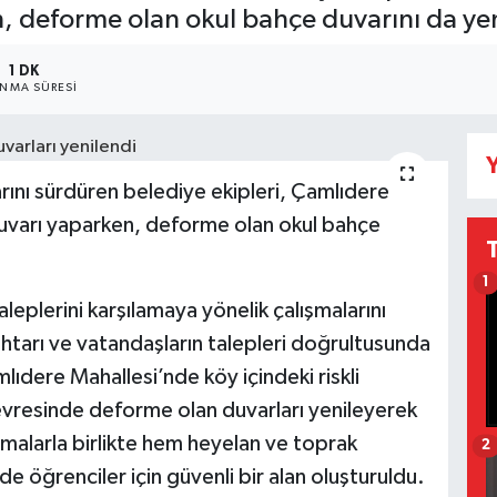
n, deforme olan okul bahçe duvarını da yen
1 DK
NMA SÜRESI
Y
rını sürdüren belediye ekipleri, Çamlıdere
t duvarı yaparken, deforme olan okul bahçe
1
eplerini karşılamaya yönelik çalışmalarını
tarı ve vatandaşların talepleri doğrultusunda
ıdere Mahallesi’nde köy içindeki riskli
 çevresinde deforme olan duvarları yenileyerek
ışmalarla birlikte hem heyelan ve toprak
2
de öğrenciler için güvenli bir alan oluşturuldu.