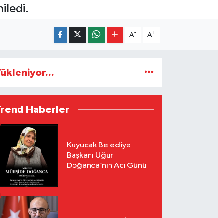
iledi.
-
+
A
A
ükleniyor...
Trend Haberler
Kuyucak Belediye
Başkanı Uğur
Doğanca’nın Acı Günü