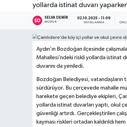
yollarda istinat duvarı yaparke
SELVA DEMIR
02.10.2025 - 11:09
MÜDÜR
YAYINLANMA
OKU
Aydın’ın Bozdoğan ilçesinde çalışmala
Mahallesi’ndeki riskli yollarda istina
duvarını da yeniledi.
Bozdoğan Belediyesi, vatandaşların tal
sürdürüyor. Bu çerçevede mahalle muh
harekete geçen belediye ekipleri, Çaml
yollarda istinat duvarları yaptı, okul
güvenliği artırdı. Gerçekleştirilen çal
kayması riskleri ortadan kaldırıldı hem 