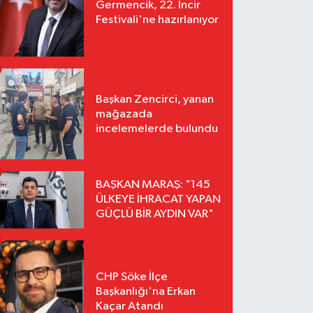
Germencik, 22. İncir
Festivali'ne hazırlanıyor
Başkan Zencirci, yanan
mağazada
incelemelerde bulundu
BAŞKAN MARAŞ: "145
ÜLKEYE İHRACAT YAPAN
GÜÇLÜ BİR AYDIN VAR"
CHP Söke İlçe
Başkanlığı'na Erkan
Kaçar Atandı