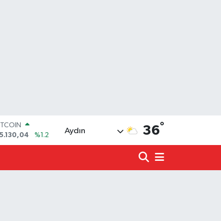
ITCOIN
°
36
5.130,04
%1.2
Aydın
OLAR
7,7106
%0.17
URO
5,1652
%0.27
TERLİN
4,4046
%0.35
.ALTIN
618.49
%2.12
İST100