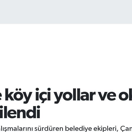
1
köy içi yollar ve o
ilendi
ışmalarını sürdüren belediye ekipleri, Çam