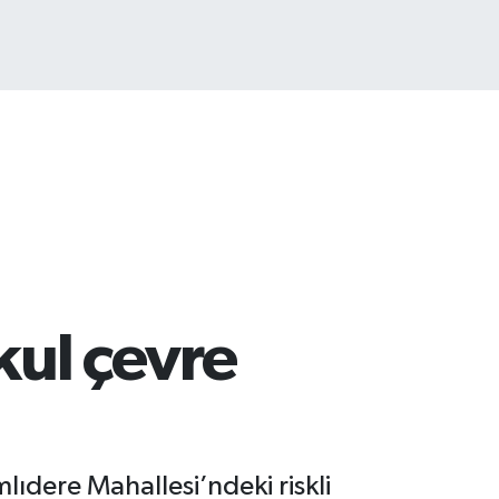
3.773
%-19
kul çevre
lıdere Mahallesi’ndeki riskli