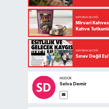
EDITÖRÜN SEÇTIĞI
Mirvari Kahves
Kahve Tutkunl
EDITÖRÜN SEÇTIĞI
Sınav Değil Eşi
MÜDÜR
Selva Demir