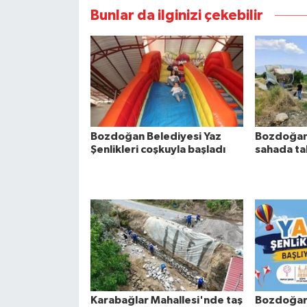
Bunlar da ilginizi çekebilir
Bozdoğan Belediyesi Yaz
Bozdoğan'
Şenlikleri coşkuyla başladı
sahada tak
Karabağlar Mahallesi'nde taş
Bozdoğan'