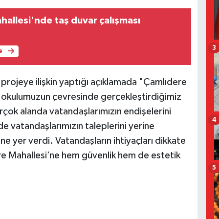
hallesi'nde taş duvar çalışması
3
e
projeye ilişkin yaptığı açıklamada "Çamlıdere
okulumuzun çevresinde gerçekleştirdiğimiz
rçok alanda vatandaşlarımızın endişelerini
4
e vatandaşlarımızın taleplerini yerine
 yer verdi. Vatandaşların ihtiyaçları dikkate
ere Mahallesi’ne hem güvenlik hem de estetik
5