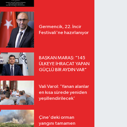
Germencik, 22. İncir
Festivali'ne hazırlanıyor
BAŞKAN MARAŞ: "145
ÜLKEYE İHRACAT YAPAN
GÜÇLÜ BİR AYDIN VAR"
Vali Varol: 'Yanan alanlar
en kısa sürede yeniden
yeşillendirilecek'
Çine'deki orman
yangını tamamen