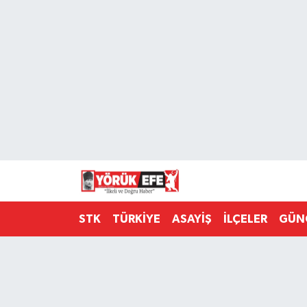
Aydın Nöbetçi Eczaneler
Aydın Hava Durumu
AYDIN Namaz Vakitleri
Aydın Trafik Yoğunluk Haritası
Süper Lig Puan Durumu ve Fikstür
STK
TÜRKİYE
ASAYİŞ
İLÇELER
GÜN
Tüm Manşetler
Son Dakika Haberleri
Haber Arşivi