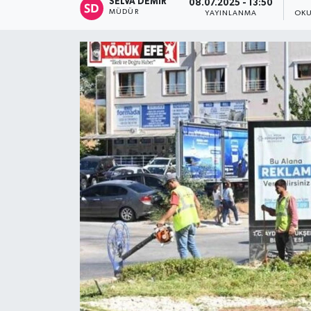
SELVA DEMIR
08.07.2025 - 13:50
MÜDÜR
YAYINLANMA
OKU