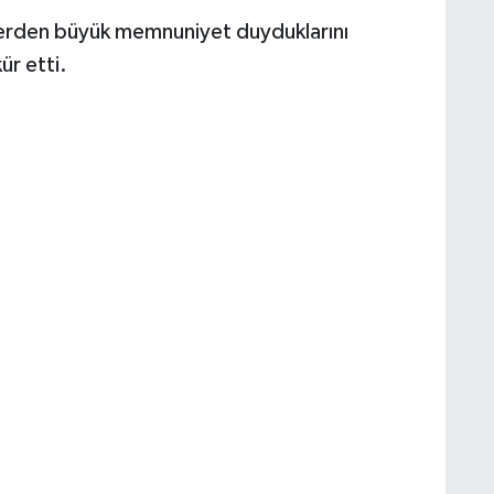
tlerden büyük memnuniyet duyduklarını
ür etti.