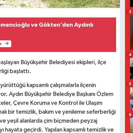
3
ncioğlu ve Gökten’den Aydınlı
e
4
aşlayan Büyükşehir Belediyesi ekipleri, ilçe
iği başlattı.
5
yürüttüğü kapsamlı çalışmalarla ilçenin
or. Aydın Büyükşehir Belediye Başkanı Özlem
çeler, Çevre Koruma ve Kontrol ile Ulaşım
alı bir temizlik, bakım ve yenileme seferberliği
6
k ve yeşil alanlarda çim biçmeden peyzaj
ı hayata geçirdi. Yapılan kapsamlı temizlik ve