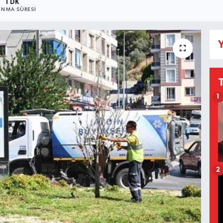
1 DK
NMA SÜRESI
Y
1
2