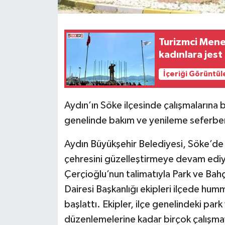
Turizmci Meneme
kadınlara jest
İçeriği Görüntül
Aydın’ın Söke ilçesinde çalışmalarına b
genelinde bakım ve yenileme seferberl
Aydın Büyükşehir Belediyesi, Söke’de 
çehresini güzelleştirmeye devam ediy
Çerçioğlu’nun talimatıyla Park ve Bah
Dairesi Başkanlığı ekipleri ilçede humm
başlattı. Ekipler, ilçe genelindeki par
düzenlemelerine kadar birçok çalışmay