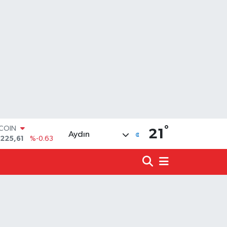
°
LAR
21
Aydın
,7143
%0.16
RO
,0317
%-0.02
ERLİN
,2463
%0.07
ALTIN
10.40
%0.45
ST100
.799
%70