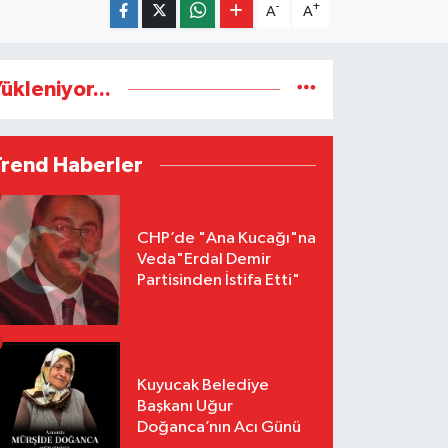
-
+
A
A
ükleniyor...
Trend Haberler
CHP’de "Ana Kucağı"na
Veda"Erdal Demir
Partisinden İstifa Etti"
Kuyucak Belediye
Başkanı Uğur
Doğanca’nın Acı Günü