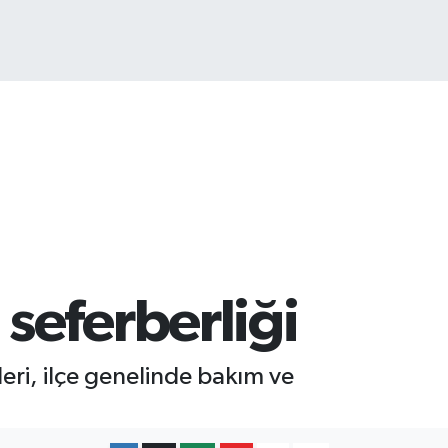
TCOIN
.225,61
%-0.63
seferberliği
eri, ilçe genelinde bakım ve