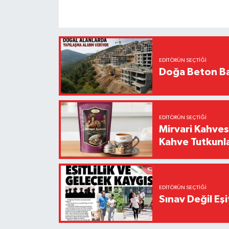
EDITÖRÜN SEÇTIĞI
Doğa Beton Ba
EDITÖRÜN SEÇTIĞI
Mirvari Kahves
Kahve Tutkunl
EDITÖRÜN SEÇTIĞI
Sınav Değil Eşi