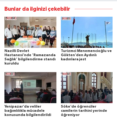
Bunlar da ilginizi çekebilir
Nazilli Devlet
Turizmci Menemencioğlu ve
Hastanesi’nde ’Ramazanda
Gökten’den Aydınlı
Sağlık’ bilgilendirme standı
kadınlara jest
kuruldu
Yenipazar’da veliler
Söke’de öğrenciler
bağımlılıkla mücadele
camilerin tarihini yerinde
konusunda bilgilendirildi
öğreniyor