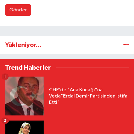
Gönder
Yükleniyor...
Trend Haberler
1
CHP’de "Ana Kucağı"na
Veda"Erdal Demir Partisinden İstifa
Etti"
2