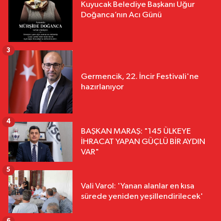
Kuyucak Belediye Başkanı Uğur
Doğanca’nın Acı Günü
3
Germencik, 22. İncir Festivali'ne
hazırlanıyor
4
BAŞKAN MARAŞ: "145 ÜLKEYE
İHRACAT YAPAN GÜÇLÜ BİR AYDIN
VAR"
5
Vali Varol: 'Yanan alanlar en kısa
sürede yeniden yeşillendirilecek'