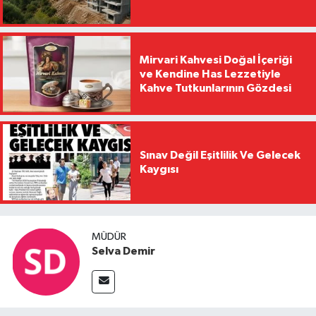
Mirvari Kahvesi Doğal İçeriği
ve Kendine Has Lezzetiyle
Kahve Tutkunlarının Gözdesi
Sınav Değil Eşitlilik Ve Gelecek
Kaygısı
MÜDÜR
Selva Demir