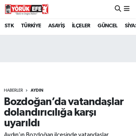
Aydın Nöbetçi Eczaneler
STK
TÜRKİYE
ASAYİŞ
İLÇELER
GÜNCEL
SİYA
Aydın Hava Durumu
AYDIN Namaz Vakitleri
Aydın Trafik Yoğunluk Haritası
Süper Lig Puan Durumu ve Fikstür
HABERLER
AYDIN
Bozdoğan’da vatandaşlar
Tüm Manşetler
dolandırıcılığa karşı
Son Dakika Haberleri
uyarıldı
Haber Arşivi
Aydın’ın Bozdoğan ilçesinde vatandaşlar,