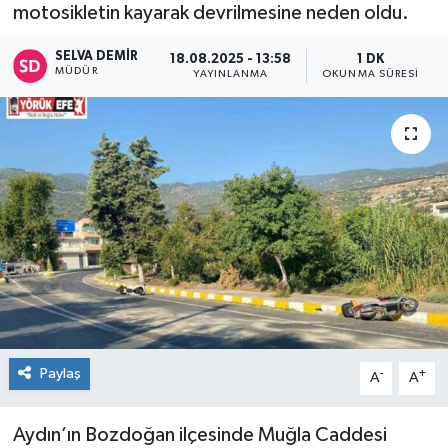
motosikletin kayarak devrilmesine neden oldu.
SELVA DEMIR
18.08.2025 - 13:58
1 DK
MÜDÜR
YAYINLANMA
OKUNMA SÜRESI
Paylaş
-
+
A
A
Aydın’ın Bozdoğan ilçesinde Muğla Caddesi