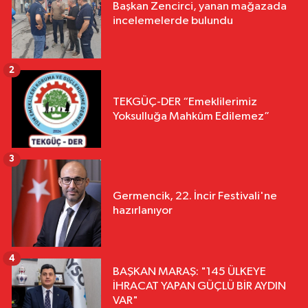
Başkan Zencirci, yanan mağazada
incelemelerde bulundu
2
TEKGÜÇ-DER “Emeklilerimiz
Yoksulluğa Mahkûm Edilemez”
3
Germencik, 22. İncir Festivali'ne
hazırlanıyor
4
BAŞKAN MARAŞ: "145 ÜLKEYE
İHRACAT YAPAN GÜÇLÜ BİR AYDIN
VAR"