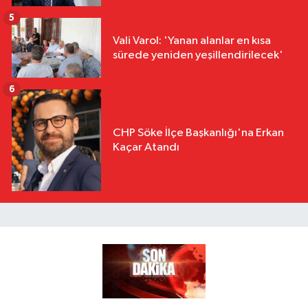
5
Vali Varol: 'Yanan alanlar en kısa
sürede yeniden yeşillendirilecek'
6
CHP Söke İlçe Başkanlığı'na Erkan
Kaçar Atandı