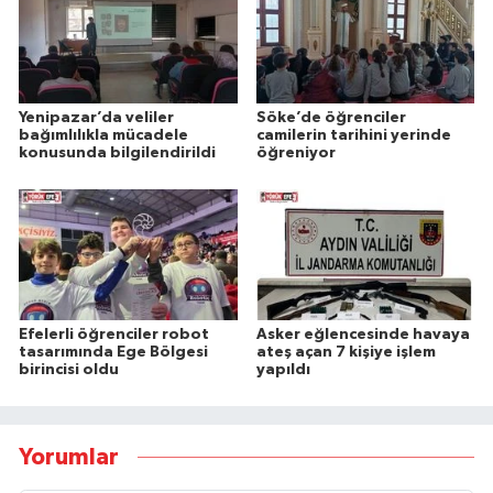
Yenipazar’da veliler
Söke’de öğrenciler
bağımlılıkla mücadele
camilerin tarihini yerinde
konusunda bilgilendirildi
öğreniyor
Efelerli öğrenciler robot
Asker eğlencesinde havaya
tasarımında Ege Bölgesi
ateş açan 7 kişiye işlem
birincisi oldu
yapıldı
Yorumlar