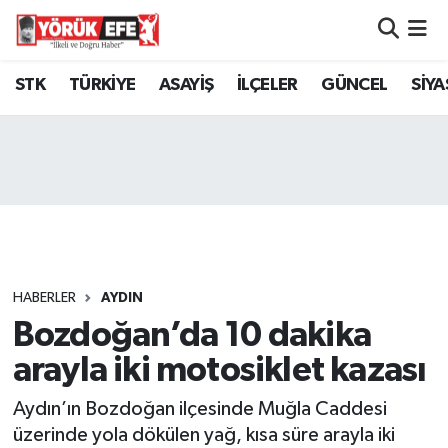
Aydın Nöbetçi Eczaneler
STK
TÜRKİYE
ASAYİŞ
İLÇELER
GÜNCEL
SİYA
Aydın Hava Durumu
AYDIN Namaz Vakitleri
Aydın Trafik Yoğunluk Haritası
Süper Lig Puan Durumu ve Fikstür
HABERLER
AYDIN
Bozdoğan’da 10 dakika
Tüm Manşetler
arayla iki motosiklet kazası
Son Dakika Haberleri
Aydın’ın Bozdoğan ilçesinde Muğla Caddesi
Haber Arşivi
üzerinde yola dökülen yağ, kısa süre arayla iki