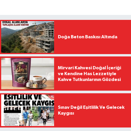
Doğa Beton Baskısı Altında
Mirvari Kahvesi Doğal İçeriği
ve Kendine Has Lezzetiyle
Kahve Tutkunlarının Gözdesi
Sınav Değil Eşitlilik Ve Gelecek
Kaygısı