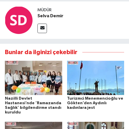
MÜDÜR
Selva Demir
Bunlar da ilginizi çekebilir
Nazilli Devlet
Turizmci Menemencioğlu ve
Hastanesi’nde ’Ramazanda
Gökten’den Aydınlı
Sağlık’ bilgilendirme standı
kadınlara jest
kuruldu