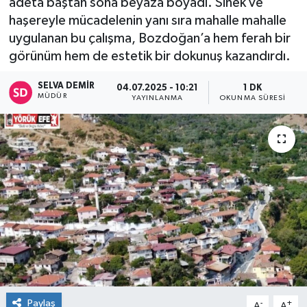
adeta baştan sona beyaza boyadı. Sinek ve
haşereyle mücadelenin yanı sıra mahalle mahalle
uygulanan bu çalışma, Bozdoğan’a hem ferah bir
görünüm hem de estetik bir dokunuş kazandırdı.
SELVA DEMIR
04.07.2025 - 10:21
1 DK
MÜDÜR
YAYINLANMA
OKUNMA SÜRESI
Paylaş
-
+
A
A