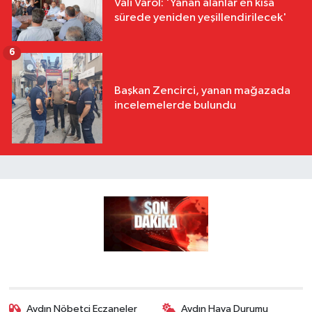
Vali Varol: 'Yanan alanlar en kısa
sürede yeniden yeşillendirilecek'
6
Başkan Zencirci, yanan mağazada
incelemelerde bulundu
Aydın Nöbetçi Eczaneler
Aydın Hava Durumu