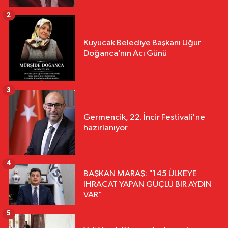
2
Kuyucak Belediye Başkanı Uğur
Doğanca’nın Acı Günü
3
Germencik, 22. İncir Festivali'ne
hazırlanıyor
4
BAŞKAN MARAŞ: "145 ÜLKEYE
İHRACAT YAPAN GÜÇLÜ BİR AYDIN
VAR"
5