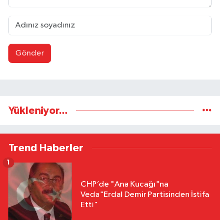
Gönder
Yükleniyor...
Trend Haberler
1
CHP’de "Ana Kucağı"na
Veda"Erdal Demir Partisinden İstifa
Etti"