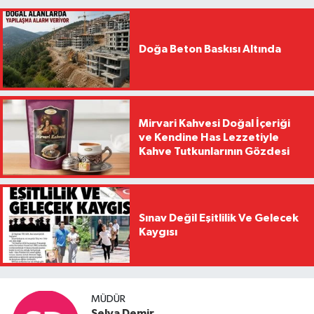
Doğa Beton Baskısı Altında
Mirvari Kahvesi Doğal İçeriği
ve Kendine Has Lezzetiyle
Kahve Tutkunlarının Gözdesi
Sınav Değil Eşitlilik Ve Gelecek
Kaygısı
MÜDÜR
Selva Demir