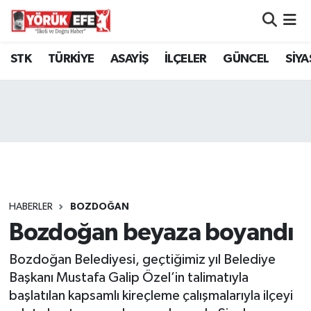
Aydın Nöbetçi Eczaneler
STK
TÜRKİYE
ASAYİŞ
İLÇELER
GÜNCEL
SİYA
Aydın Hava Durumu
AYDIN Namaz Vakitleri
Aydın Trafik Yoğunluk Haritası
Süper Lig Puan Durumu ve Fikstür
HABERLER
BOZDOĞAN
Bozdoğan beyaza boyandı
Tüm Manşetler
Bozdoğan Belediyesi, geçtiğimiz yıl Belediye
Son Dakika Haberleri
Başkanı Mustafa Galip Özel’in talimatıyla
başlatılan kapsamlı kireçleme çalışmalarıyla ilçeyi
Haber Arşivi