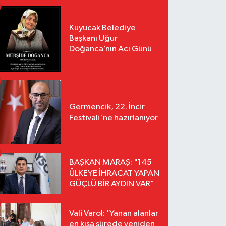
Kuyucak Belediye
Başkanı Uğur
Doğanca’nın Acı Günü
Germencik, 22. İncir
Festivali'ne hazırlanıyor
BAŞKAN MARAŞ: "145
ÜLKEYE İHRACAT YAPAN
GÜÇLÜ BİR AYDIN VAR"
Vali Varol: 'Yanan alanlar
en kısa sürede yeniden