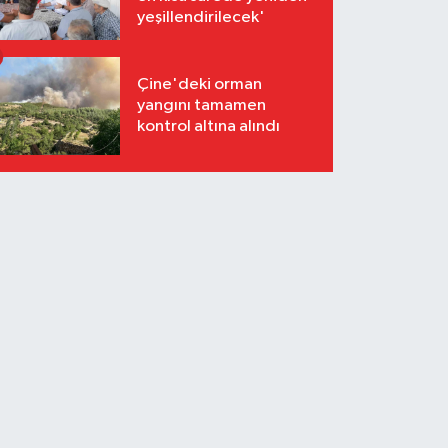
yeşillendirilecek'
Çine'deki orman
yangını tamamen
kontrol altına alındı