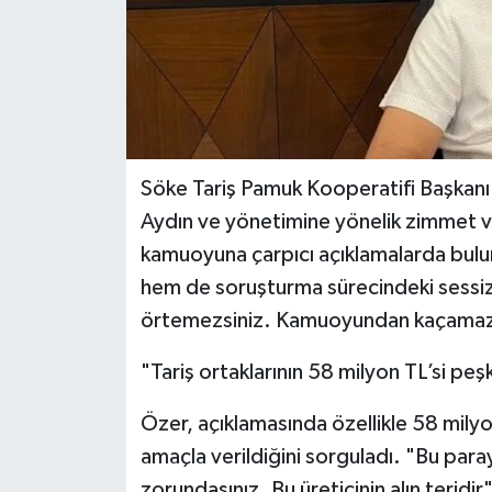
Söke Tariş Pamuk Kooperatifi Başkanı İ
Aydın ve yönetimine yönelik zimmet v
kamuoyuna çarpıcı açıklamalarda bulun
hem de soruşturma sürecindeki sessizl
örtemezsiniz. Kamuoyundan kaçamazs
"Tariş ortaklarının 58 milyon TL’si peş
Özer, açıklamasında özellikle 58 mily
amaçla verildiğini sorguladı. "Bu paray
zorundasınız. Bu üreticinin alın terid