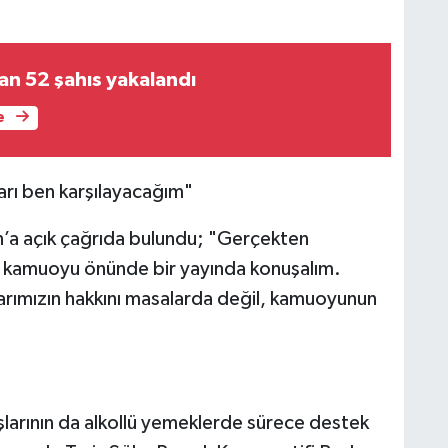
an 52 şahıs yakalandı
e
arı ben karşılayacağım"
n’a açık çağrıda bulundu; "Gerçekten
m kamuoyu önünde bir yayında konuşalım.
arımızın hakkını masalarda değil, kamuoyunun
şlarının da alkollü yemeklerde sürece destek