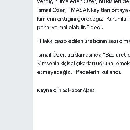
verdiğini ima eden Özer, bu kişileri d
İsmail Özer; "MASAK kayıtları ortaya 
kimlerin çıktığını göreceğiz. Kurumlar
pahalıya mal olabilir." dedi.
"Hakkı gasp edilen üreticinin sesi o
İsmail Özer, açıklamasında "Biz, üreti
Kimsenin kişisel çıkarları uğruna, em
etmeyeceğiz." ifadelerini kullandı.
Kaynak:
İhlas Haber Ajansı