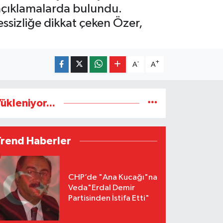
açıklamalarda bulundu.
ssizliğe dikkat çeken Özer,
-
+
A
A
ükleniyor...
Trend Haberler
CHP’de "Ana Kucağı"na
Veda"Erdal Demir
Partisinden İstifa Etti"