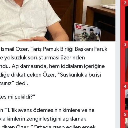
2
3
smail Özer, Tariş Pamuk Birliği Başkanı Faruk
e yolsuzluk soruşturması üzerinden
du. Açıklamasında, hem iddiaların içeriğine
iğe dikkat çeken Özer, "Suskunlukla bu işi
ınız" dedi.
4
keş mi çekildi?"
on TL’lik avans ödemesinin kimlere ve ne
5
la kimlerin zenginleştiğini açıklamak
ir" diyen Özer, "Ortada gasp edilen emek,