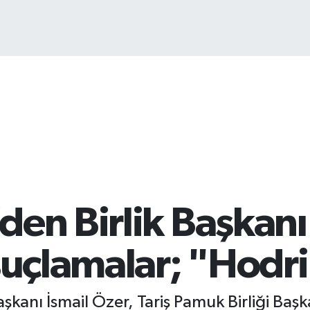
Bİ
13
den Birlik Başkanı
 suçlamalar; "Hodr
şkanı İsmail Özer, Tariş Pamuk Birliği Baş