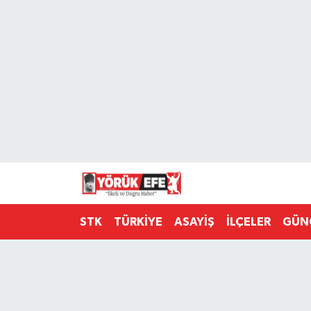
Aydın Nöbetçi Eczaneler
Aydın Hava Durumu
AYDIN Namaz Vakitleri
Aydın Trafik Yoğunluk Haritası
Süper Lig Puan Durumu ve Fikstür
STK
TÜRKİYE
ASAYİŞ
İLÇELER
GÜN
Tüm Manşetler
Son Dakika Haberleri
Haber Arşivi