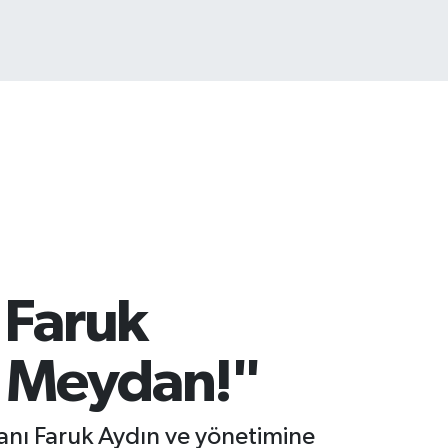
ST100
.799
%70
 Faruk
i Meydan!"
kanı Faruk Aydın ve yönetimine