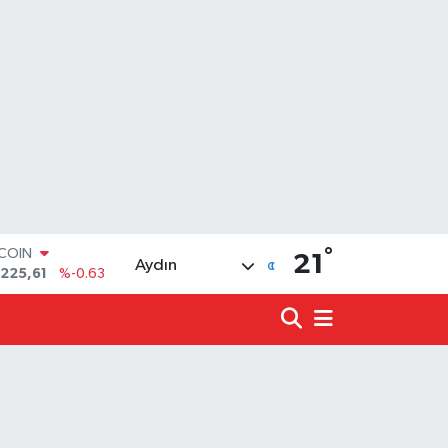
°
TCOIN
21
Aydın
.225,61
%-0.63
LAR
,7143
%0.16
RO
,0317
%-0.02
ERLİN
,2463
%0.07
ALTIN
10.40
%0.45