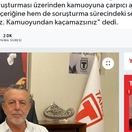
oruşturması üzerinden kamuoyuna çarpıcı 
içeriğine hem de soruşturma sürecindeki se
niz. Kamuoyundan kaçamazsınız" dedi.
2 DK
NMA SÜRESI
Y
1