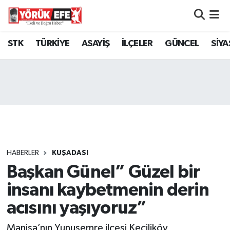
Aydın Nöbetçi Eczaneler
STK
TÜRKİYE
ASAYİŞ
İLÇELER
GÜNCEL
SİYA
Aydın Hava Durumu
AYDIN Namaz Vakitleri
Aydın Trafik Yoğunluk Haritası
Süper Lig Puan Durumu ve Fikstür
HABERLER
KUŞADASI
Başkan Günel” Güzel bir
Tüm Manşetler
insanı kaybetmenin derin
Son Dakika Haberleri
acısını yaşıyoruz”
Haber Arşivi
Manisa’nın Yunusemre ilçesi Keçiliköy