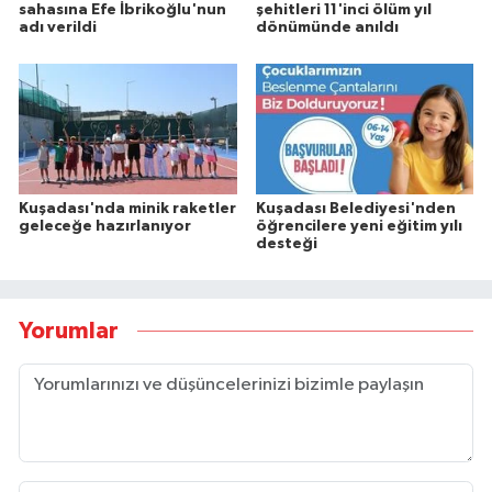
sahasına Efe İbrikoğlu'nun
şehitleri 11'inci ölüm yıl
adı verildi
dönümünde anıldı
Kuşadası'nda minik raketler
Kuşadası Belediyesi'nden
geleceğe hazırlanıyor
öğrencilere yeni eğitim yılı
desteği
Yorumlar