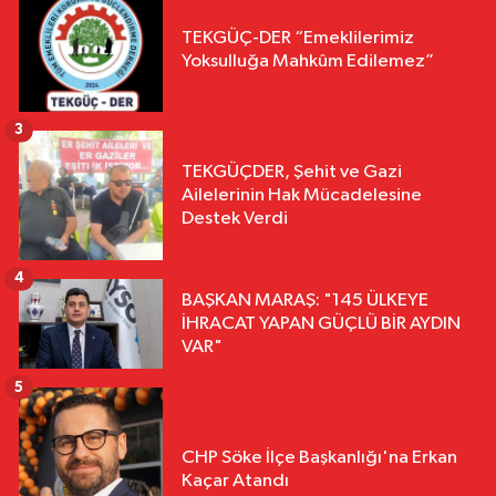
TEKGÜÇ-DER “Emeklilerimiz
Yoksulluğa Mahkûm Edilemez”
3
TEKGÜÇDER, Şehit ve Gazi
Ailelerinin Hak Mücadelesine
Destek Verdi
4
BAŞKAN MARAŞ: "145 ÜLKEYE
İHRACAT YAPAN GÜÇLÜ BİR AYDIN
VAR"
5
CHP Söke İlçe Başkanlığı'na Erkan
Kaçar Atandı