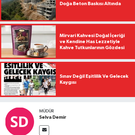
Doğa Beton Baskısı Altında
Mirvari Kahvesi Doğal İçeriği
ve Kendine Has Lezzetiyle
Kahve Tutkunlarının Gözdesi
Sınav Değil Eşitlilik Ve Gelecek
Kaygısı
MÜDÜR
Selva Demir