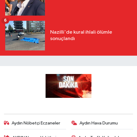
6
Nazilli'de kural ihlali ölümle
sonuçlandı
Aydın Nöbetçi Eczaneler
Aydın Hava Durumu