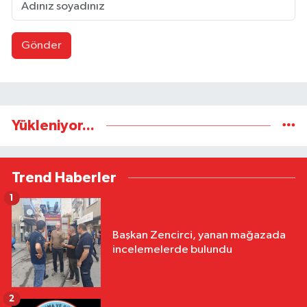
Gönder
Yükleniyor...
Trend Haberler
1
Başkan Zencirci, yanan mağazada
incelemelerde bulundu
2