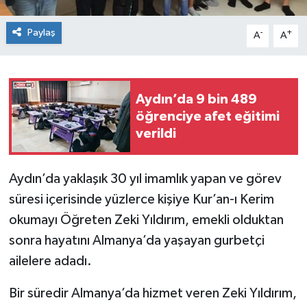
Paylaş
-
+
A
A
Aydın’da 9 bin 489
öğrenciye afet eğitimi
verildi
Aydın’da yaklaşık 30 yıl imamlık yapan ve görev
süresi içerisinde yüzlerce kişiye Kur’an-ı Kerim
okumayı Öğreten Zeki Yıldırım, emekli olduktan
sonra hayatını Almanya’da yaşayan gurbetçi
ailelere adadı.
Bir süredir Almanya’da hizmet veren Zeki Yıldırım,