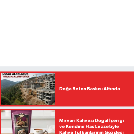
Doğa Beton Baskısı Altında
Mirvari Kahvesi Doğal İçeriği
ve Kendine Has Lezzetiyle
Kahve Tutkunlarının Gözdesi