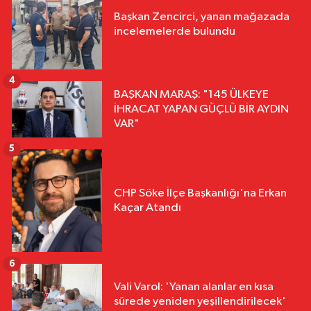
Başkan Zencirci, yanan mağazada
incelemelerde bulundu
4
BAŞKAN MARAŞ: "145 ÜLKEYE
İHRACAT YAPAN GÜÇLÜ BİR AYDIN
VAR"
5
CHP Söke İlçe Başkanlığı'na Erkan
Kaçar Atandı
6
Vali Varol: 'Yanan alanlar en kısa
sürede yeniden yeşillendirilecek'