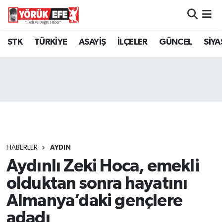
Aydın Nöbetçi Eczaneler
STK
TÜRKİYE
ASAYİŞ
İLÇELER
GÜNCEL
SİYA
Aydın Hava Durumu
AYDIN Namaz Vakitleri
Aydın Trafik Yoğunluk Haritası
Süper Lig Puan Durumu ve Fikstür
HABERLER
AYDIN
Aydınlı Zeki Hoca, emekli
Tüm Manşetler
olduktan sonra hayatını
Son Dakika Haberleri
Almanya’daki gençlere
adadı
Haber Arşivi