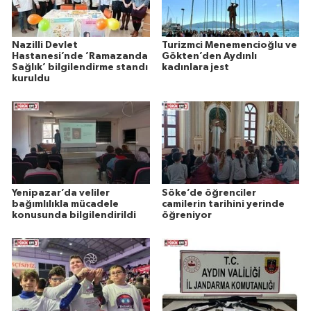
Nazilli Devlet
Turizmci Menemencioğlu ve
Hastanesi’nde ’Ramazanda
Gökten’den Aydınlı
Sağlık’ bilgilendirme standı
kadınlara jest
kuruldu
Yenipazar’da veliler
Söke’de öğrenciler
bağımlılıkla mücadele
camilerin tarihini yerinde
konusunda bilgilendirildi
öğreniyor