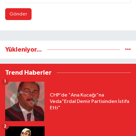
Gönder
Yükleniyor...
Trend Haberler
1
CHP’de "Ana Kucağı"na
Veda"Erdal Demir Partisinden İstifa
Etti"
2