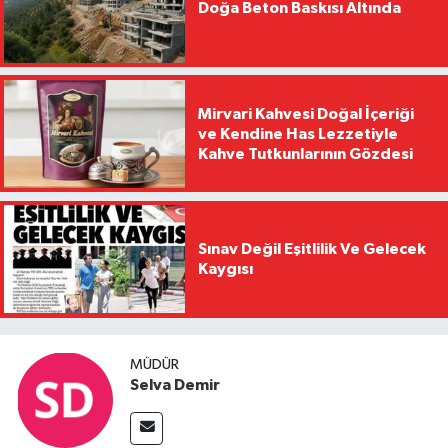
Doğa Beton Baskısı Altında
Mirvari Kahvesi Doğal İçeriği
ve Kendine Has Lezzetiyle
Kahve Tutkunlarının Gözdesi
Sınav Değil Eşitlilik Ve Gelecek
Kaygısı
MÜDÜR
Selva Demir