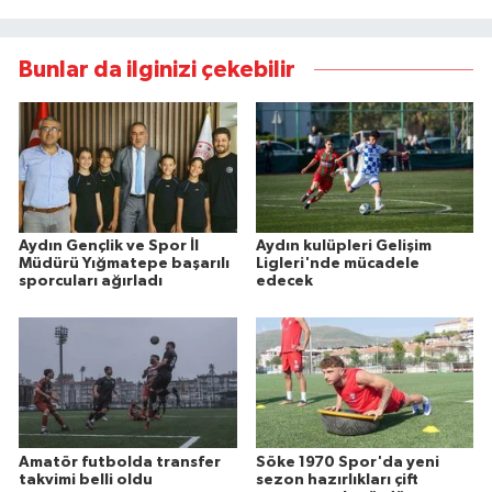
Bunlar da ilginizi çekebilir
Aydın Gençlik ve Spor İl
Aydın kulüpleri Gelişim
Müdürü Yığmatepe başarılı
Ligleri'nde mücadele
sporcuları ağırladı
edecek
Amatör futbolda transfer
Söke 1970 Spor'da yeni
takvimi belli oldu
sezon hazırlıkları çift