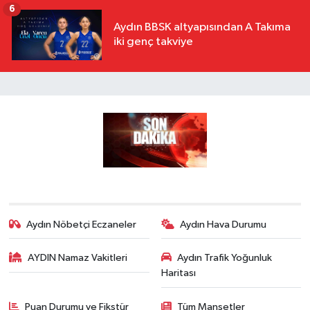
6
Aydın BBSK altyapısından A Takıma
iki genç takviye
Aydın Nöbetçi Eczaneler
Aydın Hava Durumu
AYDIN Namaz Vakitleri
Aydın Trafik Yoğunluk
Haritası
Puan Durumu ve Fikstür
Tüm Manşetler