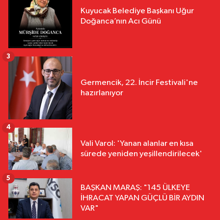
Kuyucak Belediye Başkanı Uğur
Doğanca’nın Acı Günü
3
Germencik, 22. İncir Festivali'ne
hazırlanıyor
4
Vali Varol: 'Yanan alanlar en kısa
sürede yeniden yeşillendirilecek'
5
BAŞKAN MARAŞ: "145 ÜLKEYE
İHRACAT YAPAN GÜÇLÜ BİR AYDIN
VAR"