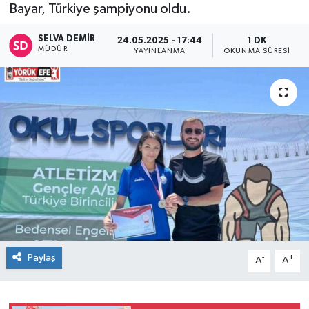
Bayar, Türkiye şampiyonu oldu.
SELVA DEMIR
24.05.2025 - 17:44
1 DK
MÜDÜR
YAYINLANMA
OKUNMA SÜRESI
Paylaş
-
+
A
A