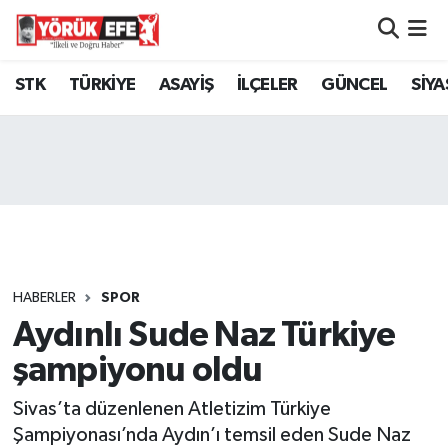
Aydın Nöbetçi Eczaneler
STK
TÜRKİYE
ASAYİŞ
İLÇELER
GÜNCEL
SİYA
Aydın Hava Durumu
AYDIN Namaz Vakitleri
Aydın Trafik Yoğunluk Haritası
Süper Lig Puan Durumu ve Fikstür
HABERLER
SPOR
Aydınlı Sude Naz Türkiye
Tüm Manşetler
şampiyonu oldu
Son Dakika Haberleri
Sivas’ta düzenlenen Atletizim Türkiye
Haber Arşivi
Şampiyonası’nda Aydın’ı temsil eden Sude Naz