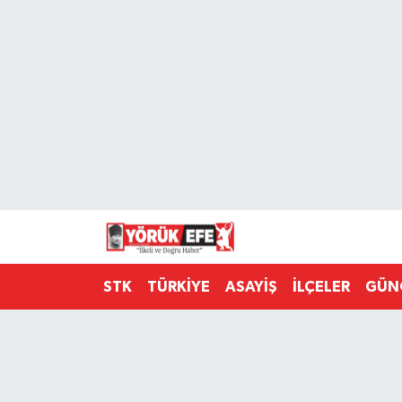
Aydın Nöbetçi Eczaneler
Aydın Hava Durumu
AYDIN Namaz Vakitleri
Aydın Trafik Yoğunluk Haritası
Süper Lig Puan Durumu ve Fikstür
STK
TÜRKİYE
ASAYİŞ
İLÇELER
GÜN
Tüm Manşetler
Son Dakika Haberleri
Haber Arşivi