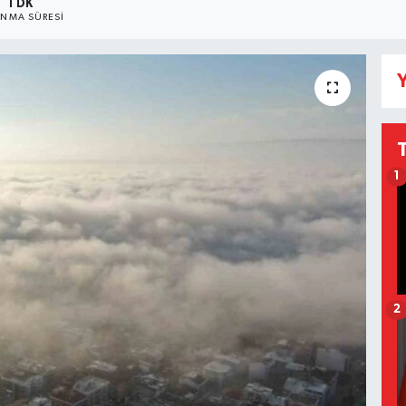
1 DK
NMA SÜRESI
Y
1
2