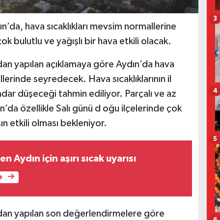
3
dın’da, hava sıcaklıkları mevsim normallerine
k bulutlu ve yağışlı bir hava etkili olacak.
an yapılan açıklamaya göre Aydın’da hava
lerinde seyredecek. Hava sıcaklıklarının il
4
dar düşeceği tahmin ediliyor. Parçalı ve az
n’da özellikle Salı günü d oğu ilçelerinde çok
n etkili olması bekleniyor.
5
n Aydın için aşırı sıcak uyarısı
e
dan yapılan son değerlendirmelere göre