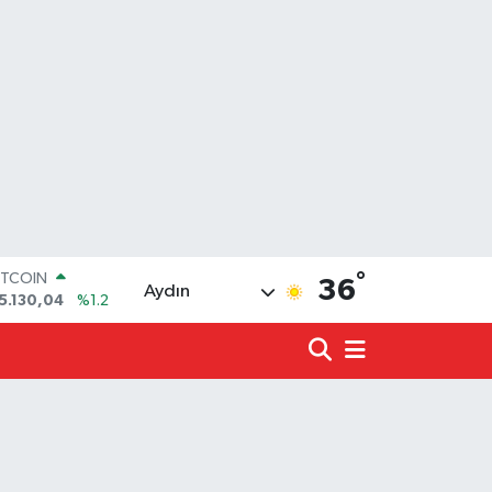
ITCOIN
5.130,04
%1.2
°
36
OLAR
Aydın
7,7106
%0.17
URO
5,1652
%0.27
TERLİN
4,4046
%0.35
.ALTIN
648.99
%2.59
İST100
3.773
%-19