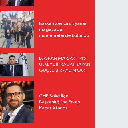
Başkan Zencirci, yanan
mağazada
incelemelerde bulundu
BAŞKAN MARAŞ: "145
ÜLKEYE İHRACAT YAPAN
GÜÇLÜ BİR AYDIN VAR"
CHP Söke İlçe
Başkanlığı'na Erkan
Kaçar Atandı