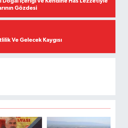
i Doğal İçeriği ve Kendine Has Lezzetiyle
arının Gözdesi
tlilik Ve Gelecek Kaygısı