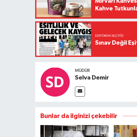
Mirvari Kahves
Kahve Tutkunl
EDITÖRÜN SEÇTIĞI
Sınav Değil Eşi
MÜDÜR
Selva Demir
Bunlar da ilginizi çekebilir