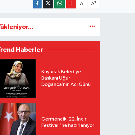
-
+
A
A
ükleniyor...
Trend Haberler
Kuyucak Belediye
Başkanı Uğur
Doğanca’nın Acı Günü
Germencik, 22. İncir
Festivali'ne hazırlanıyor