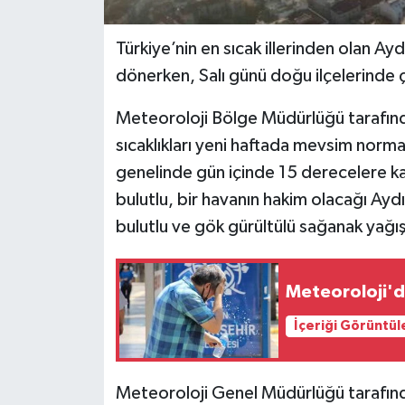
Türkiye’nin en sıcak illerinden olan Ay
dönerken, Salı günü doğu ilçelerinde ço
Meteoroloji Bölge Müdürlüğü tarafınd
sıcaklıkları yeni haftada mevsim normal
genelinde gün içinde 15 derecelere ka
bulutlu, bir havanın hakim olacağı Aydı
bulutlu ve gök gürültülü sağanak yağışı
Meteoroloji'de
İçeriği Görüntül
Meteoroloji Genel Müdürlüğü tarafın