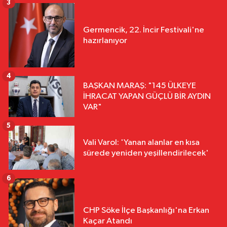
3
Germencik, 22. İncir Festivali'ne
hazırlanıyor
4
BAŞKAN MARAŞ: "145 ÜLKEYE
İHRACAT YAPAN GÜÇLÜ BİR AYDIN
VAR"
5
Vali Varol: 'Yanan alanlar en kısa
sürede yeniden yeşillendirilecek'
6
CHP Söke İlçe Başkanlığı'na Erkan
Kaçar Atandı