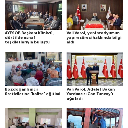
AYESOB Başkanı Künkcü,
Vali Varol, yeni stadyumun
dört ilde esnaf
yapım süreci hakkında bilgi
teşkilatlarıyla buluştu
aldı
Bozdoğanlı incir
Vali Varol, Adalet Bakan
üreticilerine 'kalite' eğitimi
Yardımcısı Can Tuncay'ı
ağırladı