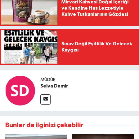
Mirvari Kahvesi Doğal İçeriği
ve Kendine Has Lezzetiyle
Kahve Tutkunlarının Gözdesi
Sınav Değil Eşitlilik Ve Gelecek
Kaygısı
MÜDÜR
Selva Demir
Bunlar da ilginizi çekebilir