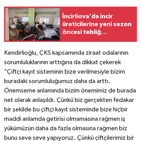
İncirliova'da incir
üreticilerine yeni sezon
öncesi tebliğ
bilgilendirmesi yapıldı
Kendirlioğlu, ÇKS kapsamında ziraat odalarının
sorumluluklarının arttığına da dikkat çekerek
"Çiftçi kayıt sisteminin bize verilmesiyle bizim
buradaki sorumluluğumuz daha da arttı.
Önemseme anlamında bizim önemimiz de burada
net olarak anlaşıldı. Çünkü biz gerçekten fedakar
bir şekilde bu çiftçi kayıt sisteminde bize hiçbir
maddi anlamda getirisi olmamasına rağmen iş
yükümüzün daha da fazla olmasına rağmen biz
bunu seve seve yapıyoruz. Çünkü çiftçilerimiz bir