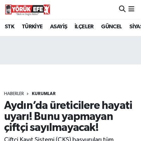
Aydın Nöbetçi Eczaneler
STK
TÜRKİYE
ASAYİŞ
İLÇELER
GÜNCEL
SİYA
Aydın Hava Durumu
AYDIN Namaz Vakitleri
Aydın Trafik Yoğunluk Haritası
Süper Lig Puan Durumu ve Fikstür
HABERLER
KURUMLAR
Aydın’da üreticilere hayati
Tüm Manşetler
uyarı! Bunu yapmayan
Son Dakika Haberleri
çiftçi sayılmayacak!
Haber Arşivi
Çiftçi Kayıt Sistemi (ÇKS) başvuruları tüm