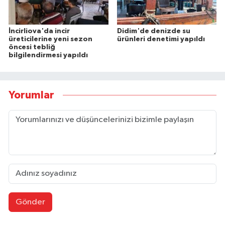
İncirliova'da incir
Didim'de denizde su
üreticilerine yeni sezon
ürünleri denetimi yapıldı
öncesi tebliğ
bilgilendirmesi yapıldı
Yorumlar
Gönder