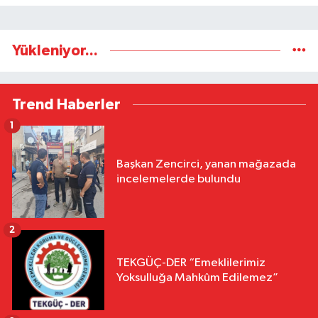
Yükleniyor...
Trend Haberler
1
Başkan Zencirci, yanan mağazada
incelemelerde bulundu
2
TEKGÜÇ-DER “Emeklilerimiz
Yoksulluğa Mahkûm Edilemez”