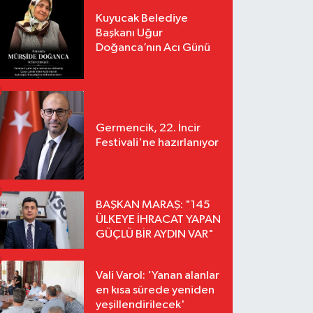
Kuyucak Belediye
Başkanı Uğur
Doğanca’nın Acı Günü
Germencik, 22. İncir
Festivali'ne hazırlanıyor
BAŞKAN MARAŞ: "145
ÜLKEYE İHRACAT YAPAN
GÜÇLÜ BİR AYDIN VAR"
Vali Varol: 'Yanan alanlar
en kısa sürede yeniden
yeşillendirilecek'