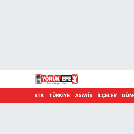
Aydın Nöbetçi Eczaneler
Aydın Hava Durumu
AYDIN Namaz Vakitleri
Aydın Trafik Yoğunluk Haritası
Süper Lig Puan Durumu ve Fikstür
STK
TÜRKİYE
ASAYİŞ
İLÇELER
GÜN
Tüm Manşetler
Son Dakika Haberleri
Haber Arşivi