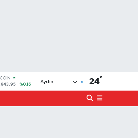
°
LAR
24
Aydın
,6704
%0
RO
,0406
%-0.08
ERLİN
,2143
%0
ALTIN
00.87
%0.12
ST100
.799
%70