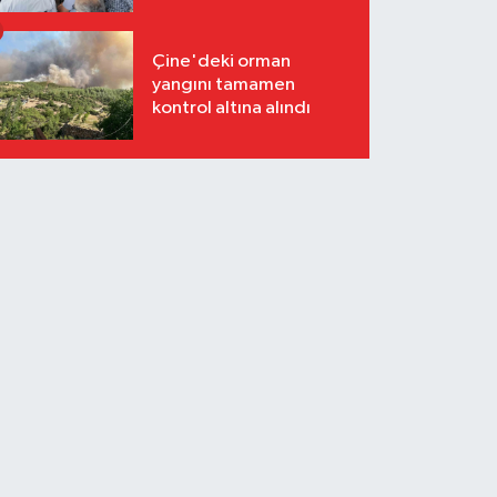
Çine'deki orman
yangını tamamen
kontrol altına alındı