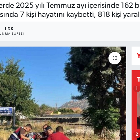
rde 2025 yılı Temmuz ayı içerisinde 162 bi
nda 7 kişi hayatını kaybetti, 818 kişi yara
1 DK
UNMA SÜRESI
Y
1
2