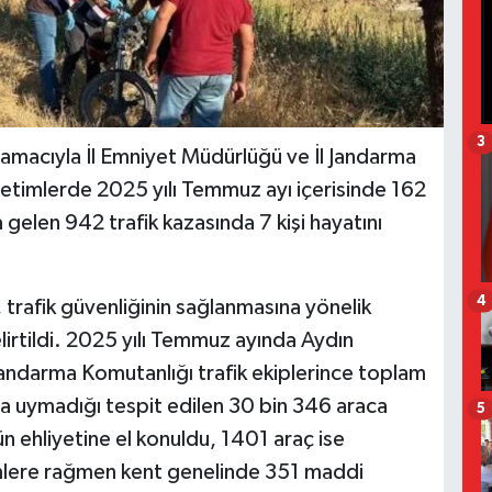
3
sı amacıyla İl Emniyet Müdürlüğü ve İl Jandarma
etimlerde 2025 yılı Temmuz ayı içerisinde 162
 gelen 942 trafik kazasında 7 kişi hayatını
4
, trafik güvenliğinin sağlanmasına yönelik
elirtildi. 2025 yılı Temmuz ayında Aydın
Jandarma Komutanlığı trafik ekiplerince toplam
ara uymadığı tespit edilen 30 bin 346 araca
5
n ehliyetine el konuldu, 1401 araç ise
emlere rağmen kent genelinde 351 maddi