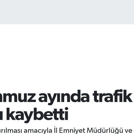
BI
64
muz ayında trafik
ı kaybetti
tırılması amacıyla İl Emniyet Müdürlüğü ve