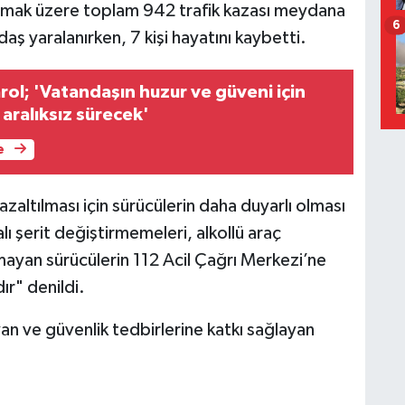
 olmak üzere toplam 942 trafik kazası meydana
6
ş yaralanırken, 7 kişi hayatını kaybetti.
arol; 'Vatandaşın huzur ve güveni için
 aralıksız sürecek'
e
 azaltılması için sürücülerin daha duyarlı olması
lı şerit değiştirmemeleri, alkollü araç
ymayan sürücülerin 112 Acil Çağrı Merkezi’ne
r" denildi.
yan ve güvenlik tedbirlerine katkı sağlayan