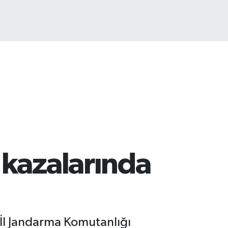
TCOIN
.643,95
%0.16
 kazalarında
 İl Jandarma Komutanlığı