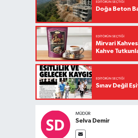
EDITÖRÜN SEÇTIĞI
Doğa Beton Ba
EDITÖRÜN SEÇTIĞI
Mirvari Kahves
Kahve Tutkunl
EDITÖRÜN SEÇTIĞI
Sınav Değil Eşi
MÜDÜR
Selva Demir