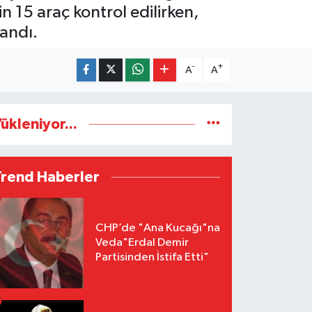
n 15 araç kontrol edilirken,
landı.
-
+
A
A
ükleniyor...
Trend Haberler
CHP’de "Ana Kucağı"na
Veda"Erdal Demir
Partisinden İstifa Etti"