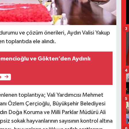
3
 durumu ve çözüm önerileri, Aydın Valisi Yakup
n toplantıda ele alındı.
ncioğlu ve Gökten’den Aydınlı
4
e
zenlenen toplantıya; Vali Yardımcısı Mehmet
5
anı Özlem Çerçioğlu, Büyükşehir Belediyesi
dın Doğa Koruma ve Milli Parklar Müdürü Ali
siz sokak hayvanlarının sayısının kontrol altına
6