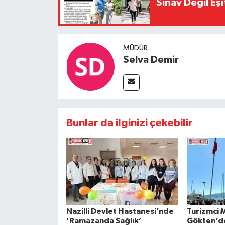
Sınav Değil Eşi
MÜDÜR
Selva Demir
Bunlar da ilginizi çekebilir
Nazilli Devlet Hastanesi’nde
Turizmci 
’Ramazanda Sağlık’
Gökten’de