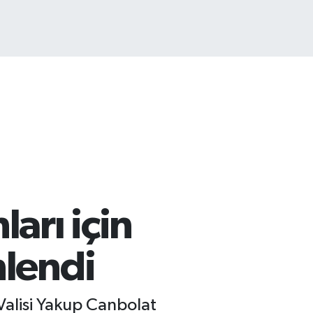
COIN
225,61
%-0.63
arı için
nlendi
Valisi Yakup Canbolat