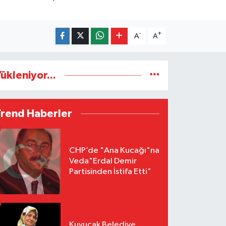
-
+
A
A
ükleniyor...
Trend Haberler
CHP’de "Ana Kucağı"na
Veda"Erdal Demir
Partisinden İstifa Etti"
Kuyucak Belediye