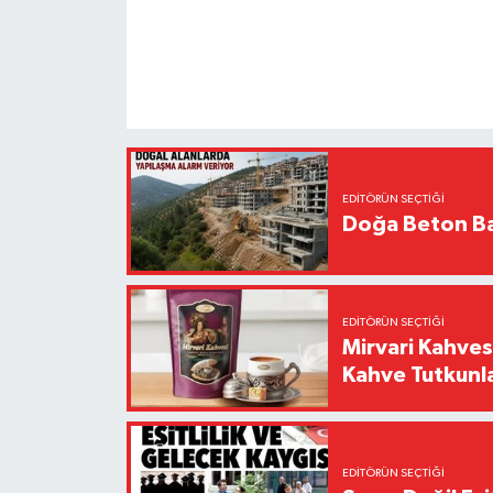
EDITÖRÜN SEÇTIĞI
Doğa Beton Ba
EDITÖRÜN SEÇTIĞI
Mirvari Kahves
Kahve Tutkunl
EDITÖRÜN SEÇTIĞI