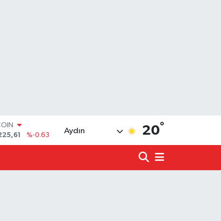
°
LAR
20
Aydın
7143
%0.16
RO
0317
%-0.02
RLİN
2463
%0.07
LTIN
4.81
%1.44
T100
799
%70