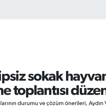
BIT
64.
psiz sokak hayvanl
e toplantısı düze
larının durumu ve çözüm önerileri, Aydın 