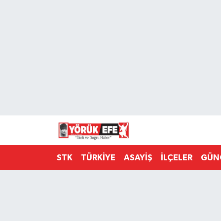
Aydın Nöbetçi Eczaneler
Aydın Hava Durumu
AYDIN Namaz Vakitleri
Aydın Trafik Yoğunluk Haritası
Süper Lig Puan Durumu ve Fikstür
STK
TÜRKİYE
ASAYİŞ
İLÇELER
GÜN
Tüm Manşetler
Son Dakika Haberleri
Haber Arşivi