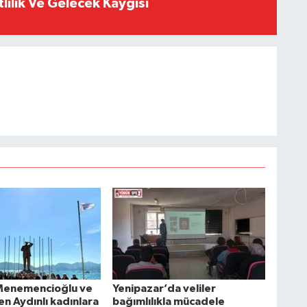
tlilik Ve Gelecek Kaygısı
Menemencioğlu ve
Yenipazar’da veliler
n Aydınlı kadınlara
bağımlılıkla mücadele