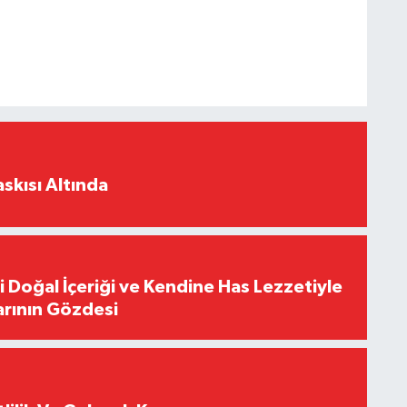
skısı Altında
i Doğal İçeriği ve Kendine Has Lezzetiyle
arının Gözdesi