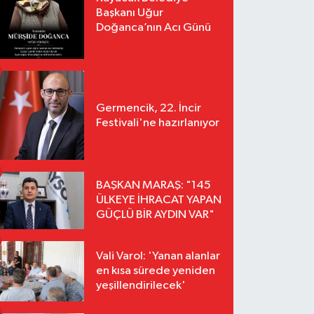
Başkanı Uğur
Doğanca’nın Acı Günü
Germencik, 22. İncir
Festivali'ne hazırlanıyor
BAŞKAN MARAŞ: "145
ÜLKEYE İHRACAT YAPAN
GÜÇLÜ BİR AYDIN VAR"
Vali Varol: 'Yanan alanlar
en kısa sürede yeniden
yeşillendirilecek'