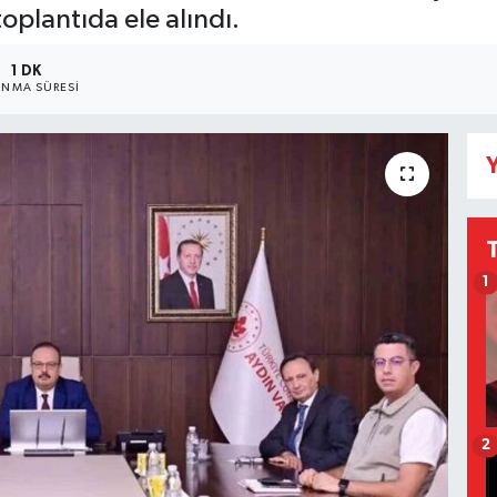
oplantıda ele alındı.
1 DK
NMA SÜRESI
Y
1
2