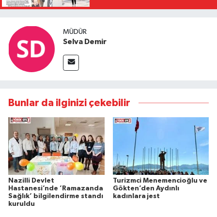
MÜDÜR
Selva Demir
Bunlar da ilginizi çekebilir
Nazilli Devlet
Turizmci Menemencioğlu ve
Hastanesi’nde ’Ramazanda
Gökten’den Aydınlı
Sağlık’ bilgilendirme standı
kadınlara jest
kuruldu