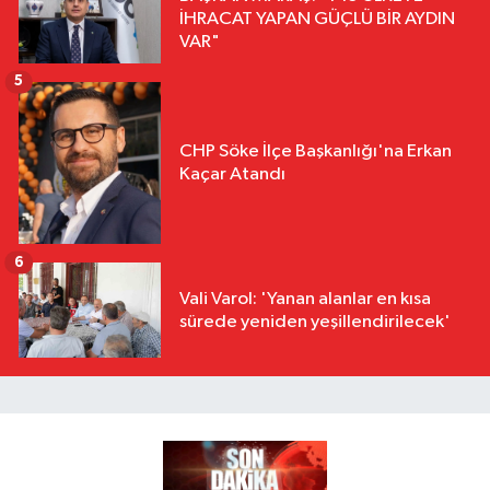
İHRACAT YAPAN GÜÇLÜ BİR AYDIN
VAR"
5
CHP Söke İlçe Başkanlığı'na Erkan
Kaçar Atandı
6
Vali Varol: 'Yanan alanlar en kısa
sürede yeniden yeşillendirilecek'