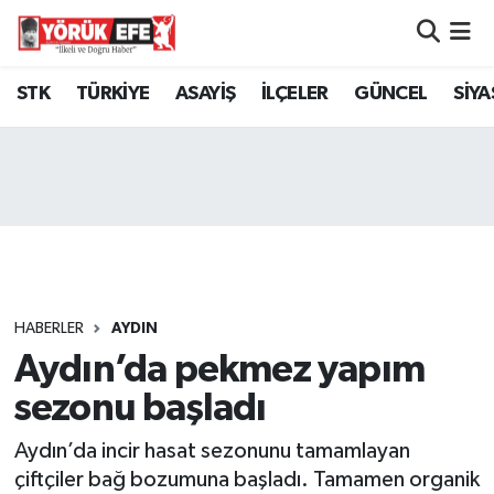
Aydın Nöbetçi Eczaneler
STK
TÜRKİYE
ASAYİŞ
İLÇELER
GÜNCEL
SİYA
Aydın Hava Durumu
AYDIN Namaz Vakitleri
Aydın Trafik Yoğunluk Haritası
Süper Lig Puan Durumu ve Fikstür
HABERLER
AYDIN
Aydın’da pekmez yapım
Tüm Manşetler
sezonu başladı
Son Dakika Haberleri
Aydın’da incir hasat sezonunu tamamlayan
Haber Arşivi
çiftçiler bağ bozumuna başladı. Tamamen organik