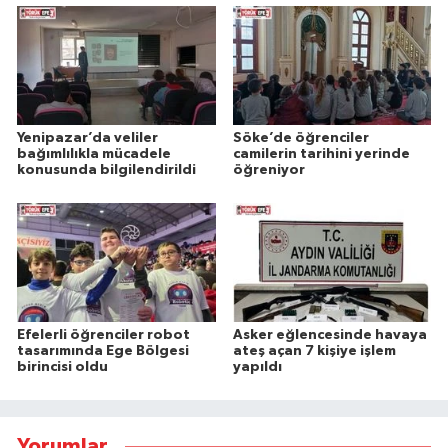
Yenipazar’da veliler
Söke’de öğrenciler
bağımlılıkla mücadele
camilerin tarihini yerinde
konusunda bilgilendirildi
öğreniyor
Efelerli öğrenciler robot
Asker eğlencesinde havaya
tasarımında Ege Bölgesi
ateş açan 7 kişiye işlem
birincisi oldu
yapıldı
Yorumlar