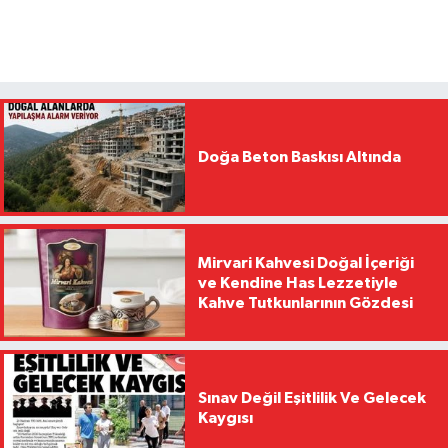
Doğa Beton Baskısı Altında
Mirvari Kahvesi Doğal İçeriği
ve Kendine Has Lezzetiyle
Kahve Tutkunlarının Gözdesi
Sınav Değil Eşitlilik Ve Gelecek
Kaygısı