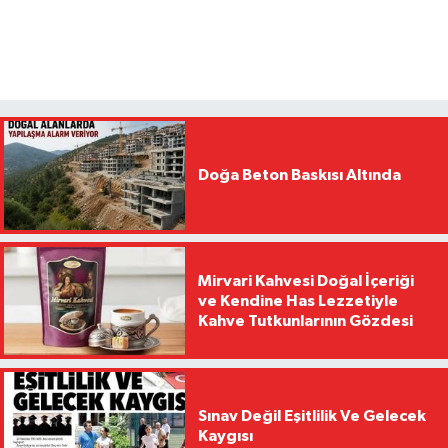
Doğa Beton Baskısı Altında
Mirvari Kahvesi Doğal İçeriği
ve Kendine Has Lezzetiyle
Kahve Tutkunlarının Gözdesi
Sınav Değil Eşitlilik Ve Gelecek
Kaygısı