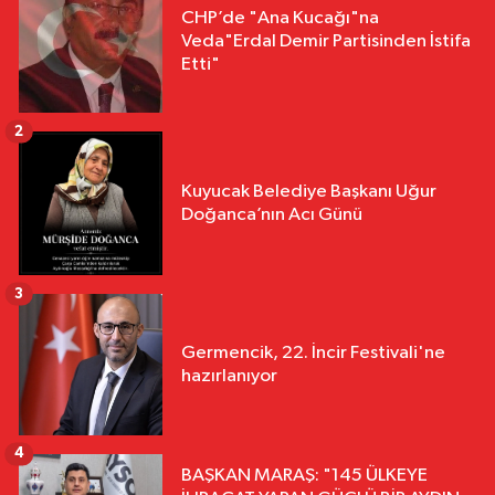
CHP’de "Ana Kucağı"na
Veda"Erdal Demir Partisinden İstifa
Etti"
2
Kuyucak Belediye Başkanı Uğur
Doğanca’nın Acı Günü
3
Germencik, 22. İncir Festivali'ne
hazırlanıyor
4
BAŞKAN MARAŞ: "145 ÜLKEYE