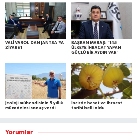
VALİ VAROL'DAN JANTSA'YA
BAŞKAN MARAŞ: "145
ZİYARET
ÜLKEYE İHRACAT YAPAN
GÜÇLÜ BİR AYDIN VAR"
Jeoloji mühendisinin 5 yıllık
İncirde hasat ve ihracat
mücadelesi sonuç verdi
tarihi belli oldu
Yorumlar