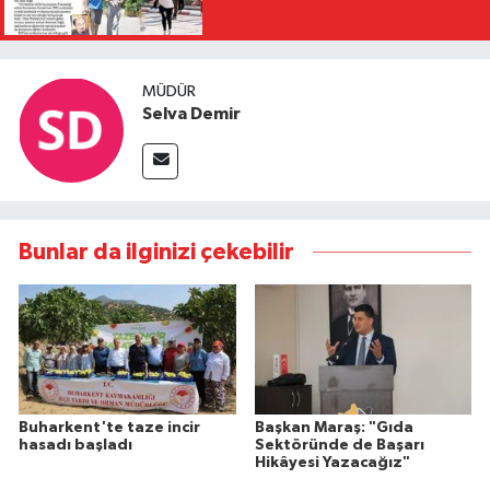
MÜDÜR
Selva Demir
Bunlar da ilginizi çekebilir
Buharkent'te taze incir
Başkan Maraş: "Gıda
hasadı başladı
Sektöründe de Başarı
Hikâyesi Yazacağız"