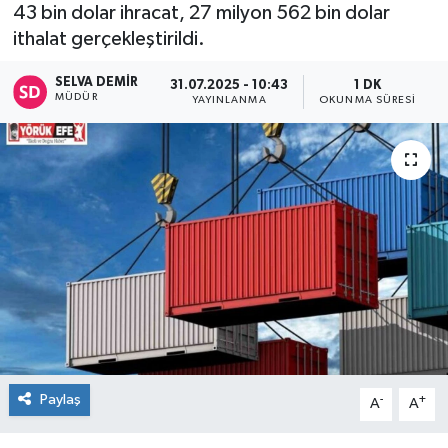
43 bin dolar ihracat, 27 milyon 562 bin dolar
ithalat gerçekleştirildi.
SELVA DEMIR
31.07.2025 - 10:43
1 DK
MÜDÜR
YAYINLANMA
OKUNMA SÜRESI
Paylaş
-
+
A
A