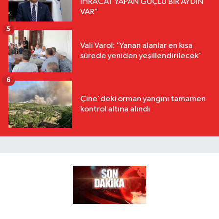
İHRACAT YAPAN GÜÇLÜ BİR AYDIN
VAR"
5
Vali Varol: 'Yanan alanlar en kısa
sürede yeniden yeşillendirilecek'
6
Çine'deki orman yangını tamamen
kontrol altına alındı