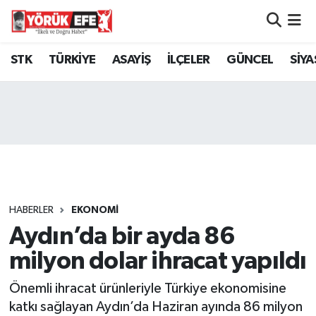
Aydın Nöbetçi Eczaneler
STK
TÜRKİYE
ASAYİŞ
İLÇELER
GÜNCEL
SİYA
Aydın Hava Durumu
AYDIN Namaz Vakitleri
Aydın Trafik Yoğunluk Haritası
Süper Lig Puan Durumu ve Fikstür
HABERLER
EKONOMİ
Aydın’da bir ayda 86
Tüm Manşetler
milyon dolar ihracat yapıldı
Son Dakika Haberleri
Önemli ihracat ürünleriyle Türkiye ekonomisine
Haber Arşivi
katkı sağlayan Aydın’da Haziran ayında 86 milyon