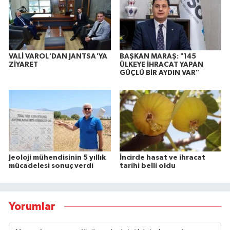
VALİ VAROL'DAN JANTSA'YA
BAŞKAN MARAŞ: "145
ZİYARET
ÜLKEYE İHRACAT YAPAN
GÜÇLÜ BİR AYDIN VAR"
Jeoloji mühendisinin 5 yıllık
İncirde hasat ve ihracat
mücadelesi sonuç verdi
tarihi belli oldu
Yorumlar