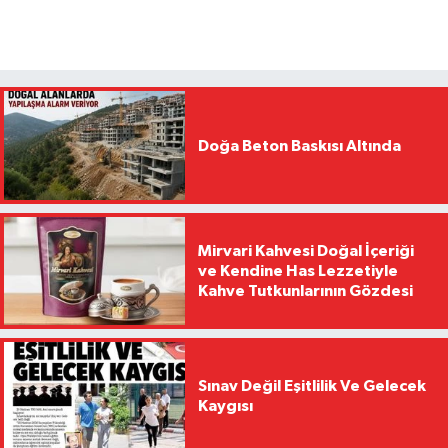
Doğa Beton Baskısı Altında
Mirvari Kahvesi Doğal İçeriği
ve Kendine Has Lezzetiyle
Kahve Tutkunlarının Gözdesi
Sınav Değil Eşitlilik Ve Gelecek
Kaygısı