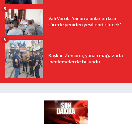
5
Vali Varol: 'Yanan alanlar en kısa
sürede yeniden yeşillendirilecek'
6
Başkan Zencirci, yanan mağazada
incelemelerde bulundu