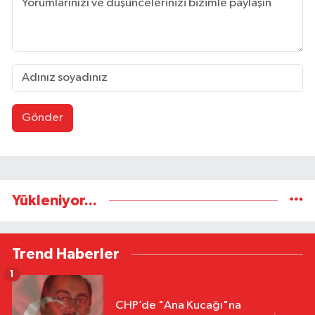
Gönder
Yükleniyor...
Trend Haberler
1
CHP’de "Ana Kucağı"na