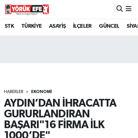
Aydın Nöbetçi Eczaneler
STK
TÜRKİYE
ASAYİŞ
İLÇELER
GÜNCEL
SİYA
Aydın Hava Durumu
AYDIN Namaz Vakitleri
Aydın Trafik Yoğunluk Haritası
Süper Lig Puan Durumu ve Fikstür
HABERLER
EKONOMİ
AYDIN’DAN İHRACATTA
Tüm Manşetler
GURURLANDIRAN
Son Dakika Haberleri
BAŞARI"16 FİRMA İLK
1000’DE"
Haber Arşivi