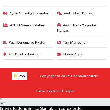
Aydın Nöbetçi Eczaneler
Aydın Hava Durumu
AYDIN Namaz Vakitleri
Aydın Trafik Yoğunluk
Haritası
Puan Durumu ve Fikstür
Tüm Manşetler
Son Dakika Haberleri
Haber Arşivi
RSS
Copyright © 2026. Her hakkı saklıdır.
Haber Yazılımı
:
TE Bilişim
ÜST
En iyi site deneyimi sağlamak için çerezlerden