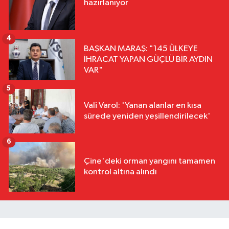
hazırlanıyor
4
BAŞKAN MARAŞ: "145 ÜLKEYE
İHRACAT YAPAN GÜÇLÜ BİR AYDIN
VAR"
5
Vali Varol: 'Yanan alanlar en kısa
sürede yeniden yeşillendirilecek'
6
Çine'deki orman yangını tamamen
kontrol altına alındı