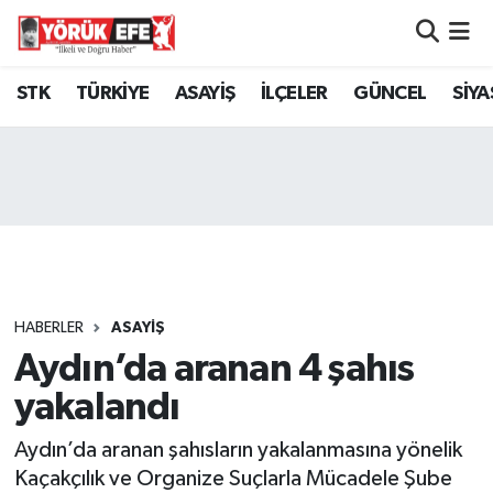
Aydın Nöbetçi Eczaneler
STK
TÜRKİYE
ASAYİŞ
İLÇELER
GÜNCEL
SİYA
Aydın Hava Durumu
AYDIN Namaz Vakitleri
Aydın Trafik Yoğunluk Haritası
Süper Lig Puan Durumu ve Fikstür
HABERLER
ASAYİŞ
Aydın’da aranan 4 şahıs
Tüm Manşetler
yakalandı
Son Dakika Haberleri
Aydın’da aranan şahısların yakalanmasına yönelik
Haber Arşivi
Kaçakçılık ve Organize Suçlarla Mücadele Şube