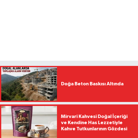
Doğa Beton Baskısı Altında
Mirvari Kahvesi Doğal İçeriği
ve Kendine Has Lezzetiyle
Kahve Tutkunlarının Gözdesi