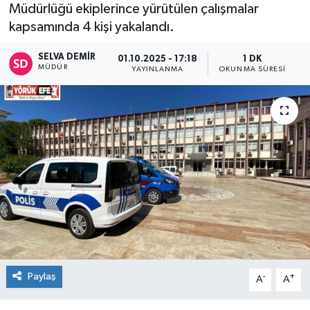
Müdürlüğü ekiplerince yürütülen çalışmalar
kapsamında 4 kişi yakalandı.
SELVA DEMIR
01.10.2025 - 17:18
1 DK
MÜDÜR
YAYINLANMA
OKUNMA SÜRESI
Paylaş
-
+
A
A