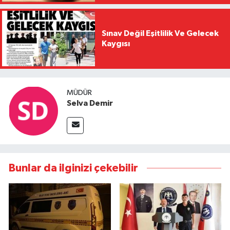
Sınav Değil Eşitlilik Ve Gelecek
Kaygısı
MÜDÜR
Selva Demir
Bunlar da ilginizi çekebilir