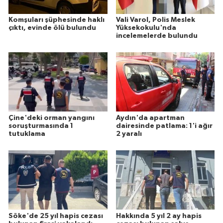
Komşuları şüphesinde haklı
Vali Varol, Polis Meslek
çıktı, evinde ölü bulundu
Yüksekokulu'nda
incelemelerde bulundu
Çine'deki orman yangını
Aydın'da apartman
soruşturmasında 1
dairesinde patlama: 1'i ağır
tutuklama
2 yaralı
Söke'de 25 yıl hapis cezası
Hakkında 5 yıl 2 ay hapis