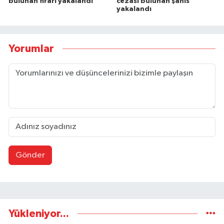
bulunan firari yakalandı
cezası bulunan şahıs
yakalandı
Yorumlar
Gönder
Yükleniyor...