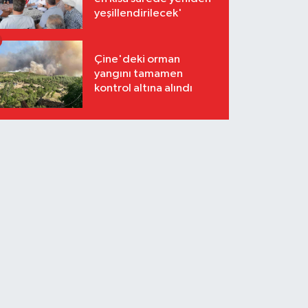
yeşillendirilecek'
Çine'deki orman
yangını tamamen
kontrol altına alındı