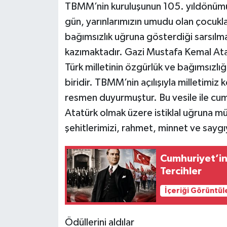
TBMM’nin kuruluşunun 105. yıldönümün
gün, yarınlarımızın umudu olan çocukla
bağımsızlık uğruna gösterdiği sarsılm
kazımaktadır. Gazi Mustafa Kemal Ata
Türk milletinin özgürlük ve bağımsızlı
biridir. TBMM’nin açılışıyla milletimiz
resmen duyurmuştur. Bu vesile ile cu
Atatürk olmak üzere istiklal uğruna m
şehitlerimizi, rahmet, minnet ve sayg
Cumhuriyet’in 
Tercihler
İçeriği Görüntül
Ödüllerini aldılar