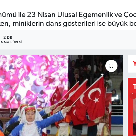
önümü ile 23 Nisan Ulusal Egemenlik ve Ço
en, miniklerin dans gösterileri ise büyük b
2 DK
NMA SÜRESI
Y
1