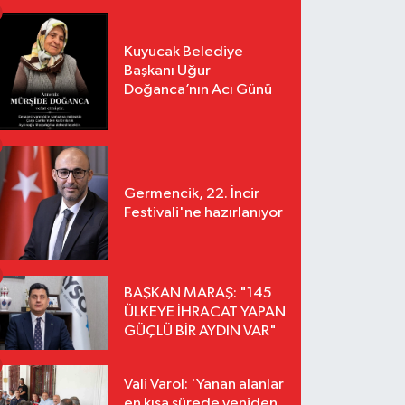
Kuyucak Belediye
Başkanı Uğur
Doğanca’nın Acı Günü
Germencik, 22. İncir
Festivali'ne hazırlanıyor
BAŞKAN MARAŞ: "145
ÜLKEYE İHRACAT YAPAN
GÜÇLÜ BİR AYDIN VAR"
Vali Varol: 'Yanan alanlar
en kısa sürede yeniden