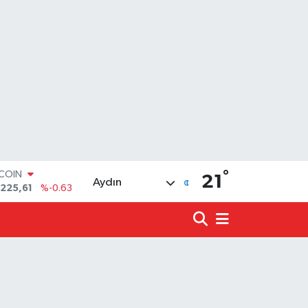
°
TCOIN
21
Aydın
.225,61
%-0.63
LAR
,7143
%0.16
RO
,0317
%-0.02
ERLİN
,2463
%0.07
ALTIN
10.40
%0.45