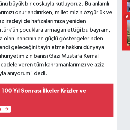
ü büyük bir coşkuyla kutluyoruz. Bu anlamlı
rımızı onurlandırırken, milletimizin özgürlük ve
6
az iradeyi de hafızalarımıza yeniden
türk’ün çocuklara armağan ettiği bu bayram,
ğa olan inancının en güçlü göstergelerinden
 kendi geleceğini tayin etme hakkını dünyaya
mhuriyetimizin banisi Gazi Mustafa Kemal
ücadele veren tüm kahramanlarımızı ve aziz
ıyla anıyorum" dedi.
100 Yıl Sonrası İlkeler Krizler ve
e