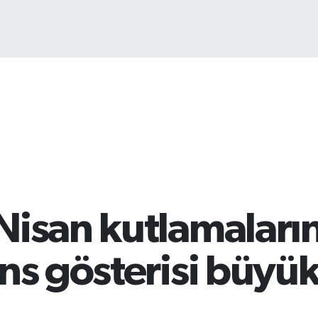
Bİ
13
Nisan kutlamaları
ns gösterisi büyü