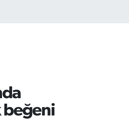
ST100
.799
%70
nda
k beğeni