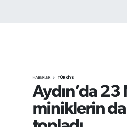
HABERLER
TÜRKİYE
Aydın’da 23 
miniklerin da
topladı