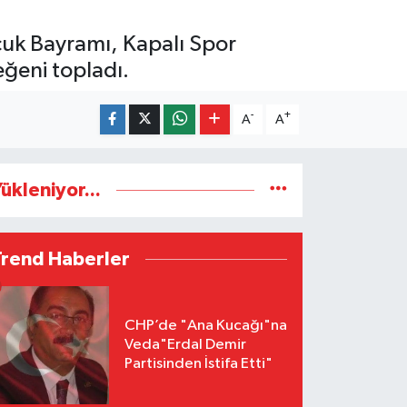
cuk Bayramı, Kapalı Spor
eğeni topladı.
-
+
A
A
ükleniyor...
Trend Haberler
CHP’de "Ana Kucağı"na
Veda"Erdal Demir
Partisinden İstifa Etti"