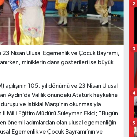
2
3
le 23 Nisan Ulusal Egemenlik ve Çocuk Bayramı,
anırken, miniklerin dans gösterileri ise büyük
) açılışının 105. yıl dönümü ve 23 Nisan Ulusal
4
ı Aydın’da Valilik önündeki Atatürk heykeline
 duruşu ve İstiklal Marşı’nın okunmasıyla
İl Milli Eğitim Müdürü Süleyman Ekici; "Bugün
ı en önemli adımlardan olan ulusal egemenliğin
5
Ulusal Egemenlik ve Çocuk Bayramı’nın ve