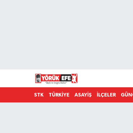
Aydın Nöbetçi Eczaneler
Aydın Hava Durumu
AYDIN Namaz Vakitleri
Aydın Trafik Yoğunluk Haritası
Süper Lig Puan Durumu ve Fikstür
STK
TÜRKİYE
ASAYİŞ
İLÇELER
GÜN
Tüm Manşetler
Son Dakika Haberleri
Haber Arşivi