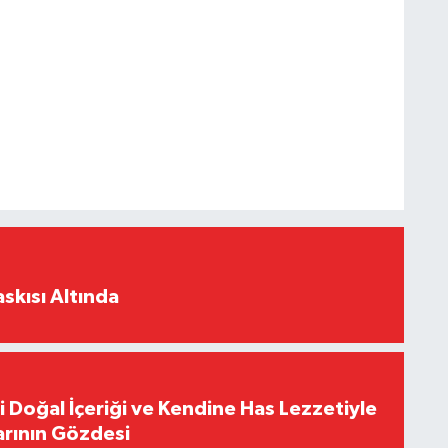
skısı Altında
i Doğal İçeriği ve Kendine Has Lezzetiyle
arının Gözdesi