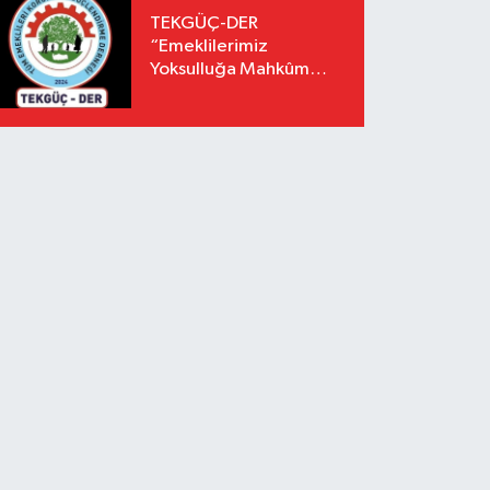
TEKGÜÇ-DER
“Emeklilerimiz
Yoksulluğa Mahkûm
Edilemez”