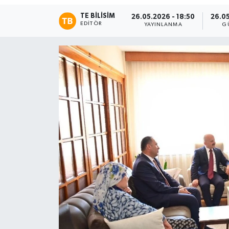
TE BILISIM
26.05.2026 - 18:50
26.05
EDITÖR
YAYINLANMA
G