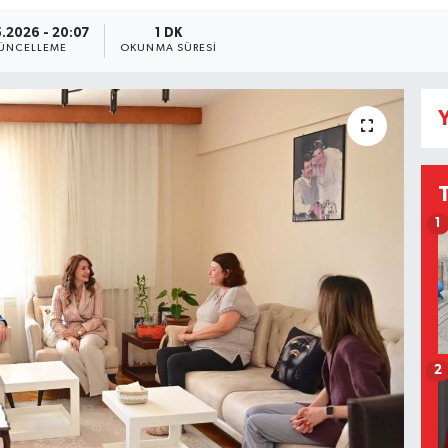
.2026 - 20:07
1 DK
ÜNCELLEME
OKUNMA SÜRESI
Y
1
2