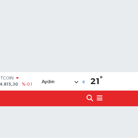
°
OLAR
21
Aydın
7,7436
%0.18
URO
5,2510
%0.32
TERLİN
4,4811
%0.38
.ALTIN
660.55
%0
İST100
3.779
%-14