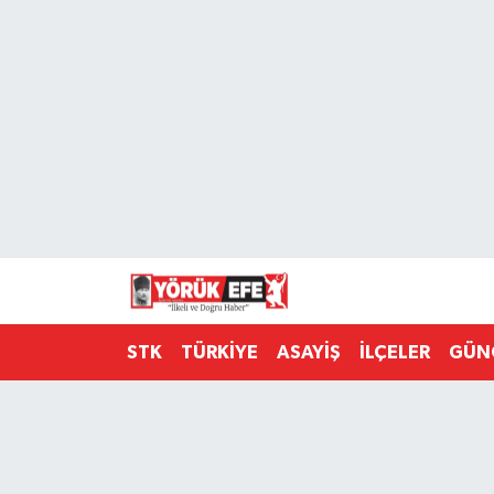
Aydın Nöbetçi Eczaneler
Aydın Hava Durumu
AYDIN Namaz Vakitleri
Aydın Trafik Yoğunluk Haritası
Süper Lig Puan Durumu ve Fikstür
STK
TÜRKİYE
ASAYİŞ
İLÇELER
GÜN
Tüm Manşetler
Son Dakika Haberleri
Haber Arşivi