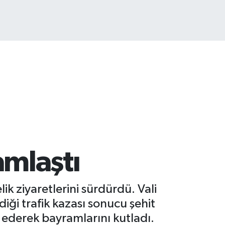
ITCOIN
4.815,30
%-0.1
amlaştı
ik ziyaretlerini sürdürdü. Vali
iği trafik kazası sonucu şehit
t ederek bayramlarını kutladı.