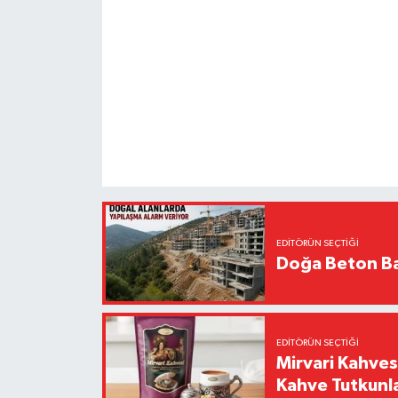
EDITÖRÜN SEÇTIĞI
Doğa Beton Ba
EDITÖRÜN SEÇTIĞI
Mirvari Kahves
Kahve Tutkunl