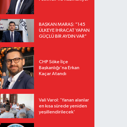
BAŞKAN MARAŞ: "145
ÜLKEYE İHRACAT YAPAN
GÜÇLÜ BİR AYDIN VAR"
CHP Söke İlçe
Başkanlığı'na Erkan
Kaçar Atandı
Vali Varol: 'Yanan alanlar
en kısa sürede yeniden
yeşillendirilecek'