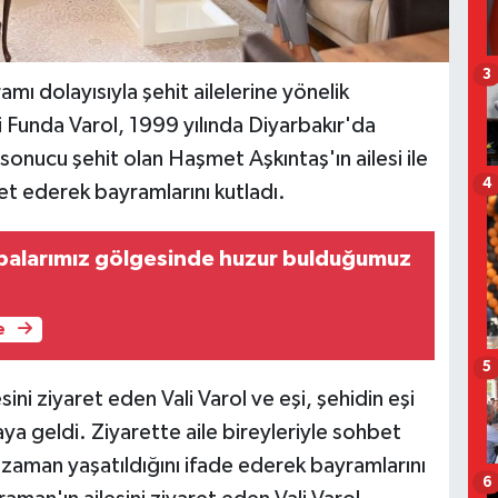
3
mı dolayısıyla şehit ailelerine yönelik
şi Funda Varol, 1999 yılında Diyarbakır'da
 sonucu şehit olan Haşmet Aşkıntaş'ın ailesi ile
4
et ederek bayramlarını kutladı.
Babalarımız gölgesinde huzur bulduğumuz
'
e
5
sini ziyaret eden Vali Varol ve eşi, şehidin eşi
raya geldi. Ziyarette aile bireyleriyle sohbet
r zaman yaşatıldığını ifade ederek bayramlarını
6