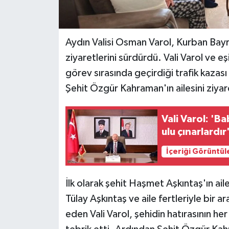
Aydın Valisi Osman Varol, Kurban Bayra
ziyaretlerini sürdürdü. Vali Varol ve e
görev sırasında geçirdiği trafik kazası
Şehit Özgür Kahraman'ın ailesini ziyar
Vali Varol: '
ulu çınarlardır
İçeriği Görüntül
İlk olarak şehit Haşmet Aşkıntaş'ın aile
Tülay Aşkıntaş ve aile fertleriyle bir a
eden Vali Varol, şehidin hatırasının he