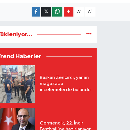
-
+
A
A
ükleniyor...
Trend Haberler
Başkan Zencirci, yanan
mağazada
incelemelerde bulundu
Germencik, 22. İncir
Festivali'ne hazırlanıyor