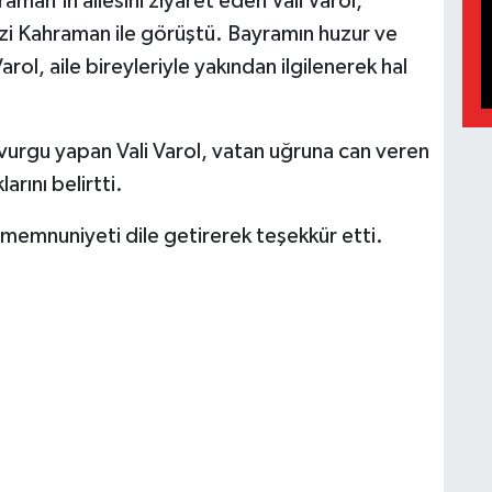
aman'ın ailesini ziyaret eden Vali Varol,
zi Kahraman ile görüştü. Bayramın huzur ve
rol, aile bireyleriyle yakından ilgilenerek hal
a vurgu yapan Vali Varol, vatan uğruna can veren
rını belirtti.
ı memnuniyeti dile getirerek teşekkür etti.