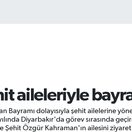
B
6
hit aileleriyle bayr
 Bayramı dolayısıyla şehit ailelerine yönel
ılında Diyarbakır'da görev sırasında geçird
ile Şehit Özgür Kahraman'ın ailesini ziyare