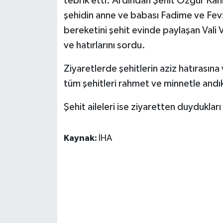
tebrik etti. Ardından Şehit Özgür Kahr
şehidin anne ve babası Fadime ve Fev
bereketini şehit evinde paylaşan Vali Va
ve hatırlarını sordu.
Ziyaretlerde şehitlerin aziz hatırasın
tüm şehitleri rahmet ve minnetle andıkla
Şehit aileleri ise ziyaretten duyduklar
Kaynak:
İHA