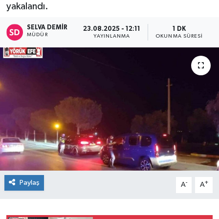
yakalandı.
SELVA DEMIR
23.08.2025 - 12:11
1 DK
MÜDÜR
YAYINLANMA
OKUNMA SÜRESI
Paylaş
-
+
A
A