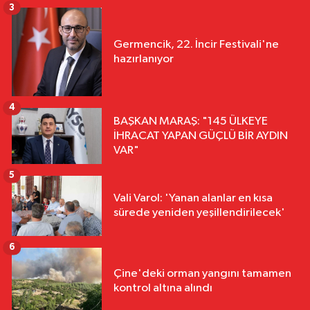
3
Germencik, 22. İncir Festivali'ne
hazırlanıyor
4
BAŞKAN MARAŞ: "145 ÜLKEYE
İHRACAT YAPAN GÜÇLÜ BİR AYDIN
VAR"
5
Vali Varol: 'Yanan alanlar en kısa
sürede yeniden yeşillendirilecek'
6
Çine'deki orman yangını tamamen
kontrol altına alındı