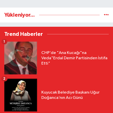
Yükleniyor...
Trend Haberler
1
CHP’de "Ana Kucağı"na
Veda"Erdal Demir Partisinden İstifa
Etti"
2
Kuyucak Belediye Başkanı Uğur
Doğanca’nın Acı Günü