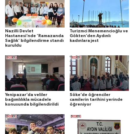
Nazilli Devlet
Turizmci Menemencioğlu ve
Hastanesi’nde ’Ramazanda
Gökten’den Aydınlı
Sağlık’ bilgilendirme standı
kadınlara jest
kuruldu
Yenipazar’da veliler
Söke’de öğrenciler
bağımlılıkla mücadele
camilerin tarihini yerinde
konusunda bilgilendirildi
öğreniyor