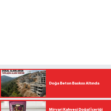
Doğa Beton Baskısı Altında
Mirvari Kahvesi Doğal İçeriği