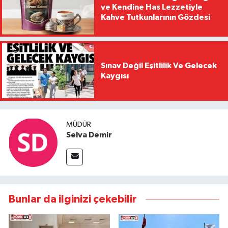
ve Kendine Has Lezzetiyle
Kahve Tutkunlarının Gözdesi
Sınav Değil Eşitlilik Ve Gelecek
Kaygısı
MÜDÜR
Selva Demir
Bunlar da ilginizi çekebilir