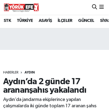
Aydın Nöbetçi Eczaneler
STK
TÜRKİYE
ASAYİŞ
İLÇELER
GÜNCEL
SİYA
Aydın Hava Durumu
AYDIN Namaz Vakitleri
Aydın Trafik Yoğunluk Haritası
Süper Lig Puan Durumu ve Fikstür
HABERLER
AYDIN
Aydın’da 2 günde 17
Tüm Manşetler
arananşahıs yakalandı
Son Dakika Haberleri
Aydın’da jandarma ekiplerince yapılan
Haber Arşivi
çalışmalarda iki günde toplam 17 aranan şahıs