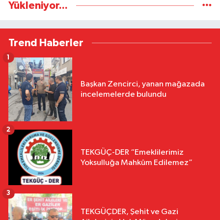
Yükleniyor...
Trend Haberler
1
Başkan Zencirci, yanan mağazada
incelemelerde bulundu
2
TEKGÜÇ-DER “Emeklilerimiz
Yoksulluğa Mahkûm Edilemez”
3
TEKGÜÇDER, Şehit ve Gazi