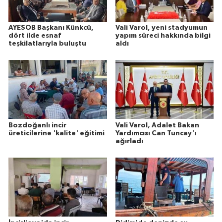
AYESOB Başkanı Künkcü,
Vali Varol, yeni stadyumun
dört ilde esnaf
yapım süreci hakkında bilgi
teşkilatlarıyla buluştu
aldı
Bozdoğanlı incir
Vali Varol, Adalet Bakan
üreticilerine 'kalite' eğitimi
Yardımcısı Can Tuncay'ı
ağırladı