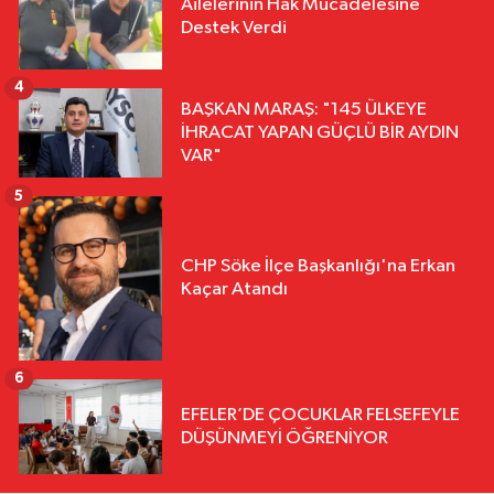
Ailelerinin Hak Mücadelesine
Destek Verdi
4
BAŞKAN MARAŞ: "145 ÜLKEYE
İHRACAT YAPAN GÜÇLÜ BİR AYDIN
VAR"
5
CHP Söke İlçe Başkanlığı'na Erkan
Kaçar Atandı
6
EFELER’DE ÇOCUKLAR FELSEFEYLE
DÜŞÜNMEYİ ÖĞRENİYOR