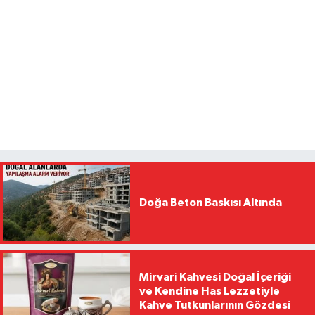
Doğa Beton Baskısı Altında
Mirvari Kahvesi Doğal İçeriği
ve Kendine Has Lezzetiyle
Kahve Tutkunlarının Gözdesi