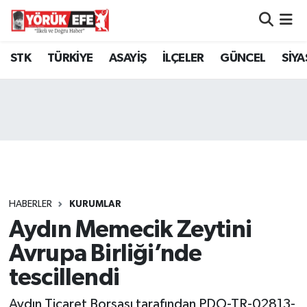
Aydın Nöbetçi Eczaneler
STK
TÜRKİYE
ASAYİŞ
İLÇELER
GÜNCEL
SİYA
Aydın Hava Durumu
AYDIN Namaz Vakitleri
Aydın Trafik Yoğunluk Haritası
Süper Lig Puan Durumu ve Fikstür
HABERLER
KURUMLAR
Aydın Memecik Zeytini
Tüm Manşetler
Avrupa Birliği’nde
Son Dakika Haberleri
tescillendi
Haber Arşivi
Aydın Ticaret Borsası tarafından PDO-TR-02813-