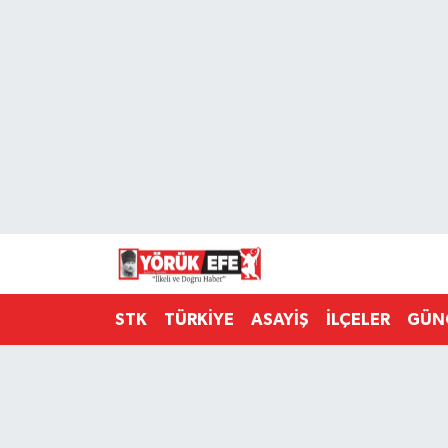
Aydın Nöbetçi Eczaneler
Aydın Hava Durumu
AYDIN Namaz Vakitleri
Aydın Trafik Yoğunluk Haritası
Süper Lig Puan Durumu ve Fikstür
STK
TÜRKİYE
ASAYİŞ
İLÇELER
GÜN
Tüm Manşetler
Son Dakika Haberleri
Haber Arşivi