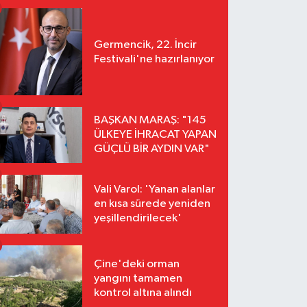
Germencik, 22. İncir
Festivali'ne hazırlanıyor
BAŞKAN MARAŞ: "145
ÜLKEYE İHRACAT YAPAN
GÜÇLÜ BİR AYDIN VAR"
Vali Varol: 'Yanan alanlar
en kısa sürede yeniden
yeşillendirilecek'
Çine'deki orman
yangını tamamen
kontrol altına alındı