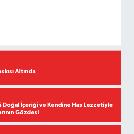
skısı Altında
i Doğal İçeriği ve Kendine Has Lezzetiyle
arının Gözdesi