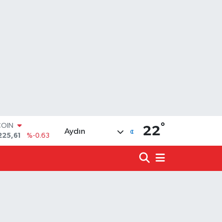
COIN
225,61
%-0.63
°
22
Aydın
LAR
6704
%0
RO
0406
%-0.08
RLİN
2143
%0
LTIN
0.40
%0.45
T100