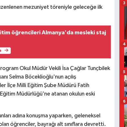
3
 düzenlenen mezuniyet töreniyle geleceğe ilk
itim öğrencileri Almanya'da mesleki staj
4
e
rogram Okul Müdür Vekili İsa Çağlar Tunçbilek
5
anı Selma Böceklioğlu'nun açılış
er İlçe Milli Eğitim Şube Müdürü Fatih
i Eğitim Müdürlüğü'ne atanan okulun eski
6
nları adına konuşma yaparken, geleneksel
an öğrenciler, bayrağı alt sınıflara devretti.