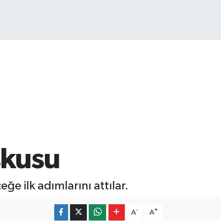
799
%70
şkusu
ğe ilk adımlarını attılar.
-
+
A
A