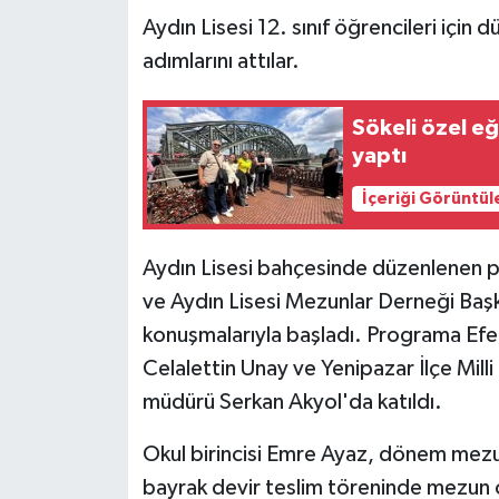
Aydın Lisesi 12. sınıf öğrencileri için
adımlarını attılar.
Sökeli özel eğ
yaptı
İçeriği Görüntül
Aydın Lisesi bahçesinde düzenlenen p
ve Aydın Lisesi Mezunlar Derneği Başk
konuşmalarıyla başladı. Programa Efel
Celalettin Unay ve Yenipazar İlçe Mill
müdürü Serkan Akyol'da katıldı.
Okul birincisi Emre Ayaz, dönem mezu
bayrak devir teslim töreninde mezun ol