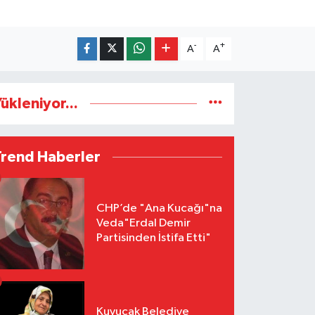
-
+
A
A
ükleniyor...
Trend Haberler
CHP’de "Ana Kucağı"na
Veda"Erdal Demir
Partisinden İstifa Etti"
Kuyucak Belediye