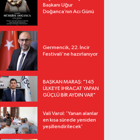
Başkanı Uğur
Doğanca’nın Acı Günü
Germencik, 22. İncir
Festivali'ne hazırlanıyor
BAŞKAN MARAŞ: "145
ÜLKEYE İHRACAT YAPAN
GÜÇLÜ BİR AYDIN VAR"
Vali Varol: 'Yanan alanlar
en kısa sürede yeniden
yeşillendirilecek'