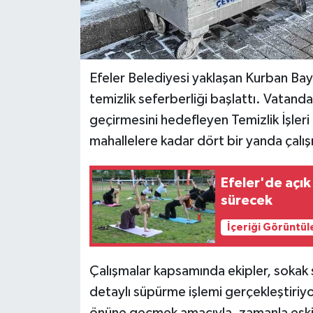
Efeler Belediyesi yaklaşan Kurban Bay
temizlik seferberliği başlattı. Vatand
geçirmesini hedefleyen Temizlik İşleri
mahallelere kadar dört bir yanda çalış
Efeler'de açık
sürecek
İçeriği Görüntül
Çalışmalar kapsamında ekipler, sokak 
detaylı süpürme işlemi gerçekleştiriyo