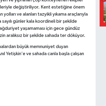
en ve yıpranan çöp konteynerleri ekipler
leriyle değiştiriliyor. Kent estetiğine önem
 yolları ve alanları tazyikli yıkama araçlarıyla
 sayılı günler kala koordineli bir şekilde
mağduriyet yaşamaması için gece gündüz
 aralıksız bir şekilde sahada ter döküyor.
lışmalardan büyük memnuniyet duyan
nıl Yetişkin'e ve sahada canla başla çalışan