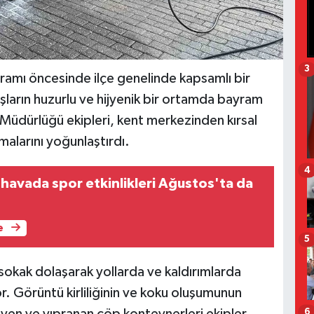
3
ramı öncesinde ilçe genelinde kapsamlı bir
aşların huzurlu ve hijyenik bir ortamda bayram
 Müdürlüğü ekipleri, kent merkezinden kırsal
malarını yoğunlaştırdı.
4
 havada spor etkinlikleri Ağustos'ta da
e
5
sokak dolaşarak yollarda ve kaldırımlarda
r. Görüntü kirliliğinin ve koku oluşumunun
6