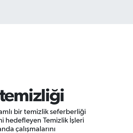
COIN
360,53
%-0.76
temizliği
lı bir temizlik seferberliği
 hedefleyen Temizlik İşleri
anda çalışmalarını