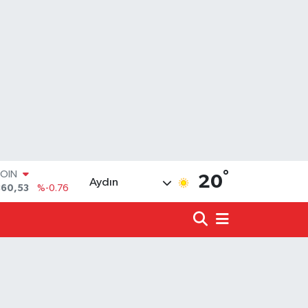
°
LAR
20
Aydın
7143
%0.16
RO
0317
%-0.02
RLİN
2463
%0.07
LTIN
4.81
%1.44
T100
799
%70