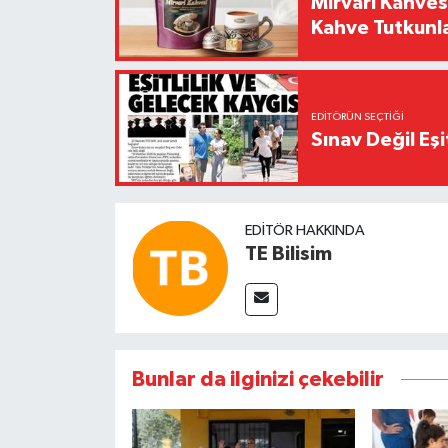
Mirvari Kahves
Kahve Tutkunl
EDITÖRÜN SEÇTIĞI
Sınav Değil Eşi
EDITÖR HAKKINDA
TE Bilisim
Bunlar da ilginizi çekebilir