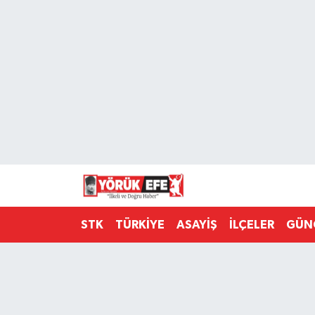
Aydın Nöbetçi Eczaneler
Aydın Hava Durumu
AYDIN Namaz Vakitleri
Aydın Trafik Yoğunluk Haritası
Süper Lig Puan Durumu ve Fikstür
STK
TÜRKİYE
ASAYİŞ
İLÇELER
GÜN
Tüm Manşetler
Son Dakika Haberleri
Haber Arşivi