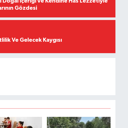
i Doğal İçeriği ve Kendine Has Lezzetiyle
arının Gözdesi
tlilik Ve Gelecek Kaygısı