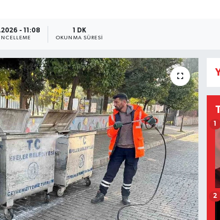
.2026 - 11:08
1 DK
NCELLEME
OKUNMA SÜRESI
Y
1
2