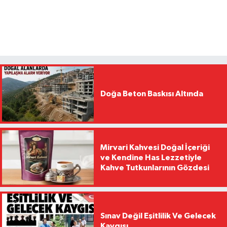
Doğa Beton Baskısı Altında
Mirvari Kahvesi Doğal İçeriği
ve Kendine Has Lezzetiyle
Kahve Tutkunlarının Gözdesi
Sınav Değil Eşitlilik Ve Gelecek
Kaygısı