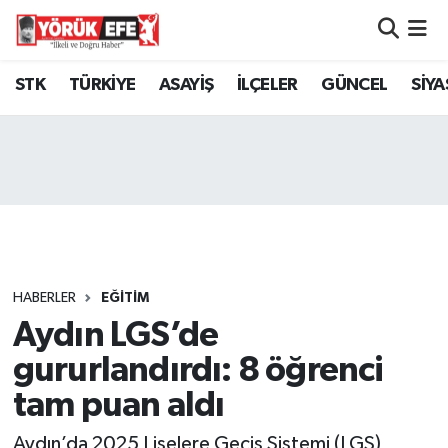
Aydın Nöbetçi Eczaneler
STK
TÜRKİYE
ASAYİŞ
İLÇELER
GÜNCEL
SİYA
Aydın Hava Durumu
AYDIN Namaz Vakitleri
Aydın Trafik Yoğunluk Haritası
Süper Lig Puan Durumu ve Fikstür
HABERLER
EĞİTİM
Aydın LGS’de
Tüm Manşetler
gururlandırdı: 8 öğrenci
Son Dakika Haberleri
tam puan aldı
Haber Arşivi
Aydın’da 2025 Liselere Geçiş Sistemi (LGS)