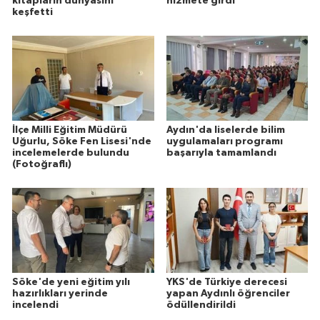
kitapların dünyasını
hizmete girdi
keşfetti
İlçe Milli Eğitim Müdürü
Aydın'da liselerde bilim
Uğurlu, Söke Fen Lisesi'nde
uygulamaları programı
incelemelerde bulundu
başarıyla tamamlandı
(Fotoğraflı)
Söke'de yeni eğitim yılı
YKS'de Türkiye derecesi
hazırlıkları yerinde
yapan Aydınlı öğrenciler
incelendi
ödüllendirildi