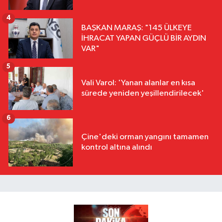
4
BAŞKAN MARAŞ: "145 ÜLKEYE
İHRACAT YAPAN GÜÇLÜ BİR AYDIN
VAR"
5
Vali Varol: 'Yanan alanlar en kısa
sürede yeniden yeşillendirilecek'
6
Çine'deki orman yangını tamamen
kontrol altına alındı