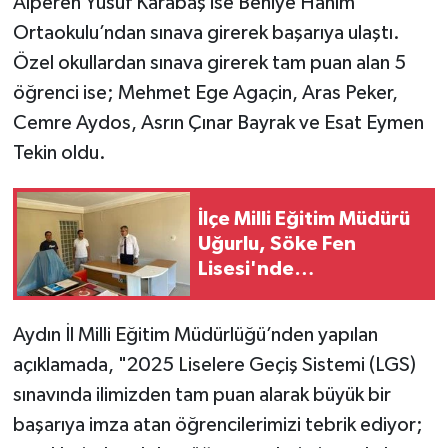
Alperen Yusuf Karabaş ise Behiye Hanım
Ortaokulu’ndan sınava girerek başarıya ulaştı.
Özel okullardan sınava girerek tam puan alan 5
öğrenci ise; Mehmet Ege Agaçin, Aras Peker,
Cemre Aydos, Asrın Çınar Bayrak ve Esat Eymen
Tekin oldu.
İlçe Milli Eğitim Müdürü
Uğurlu, Söke Fen
Lisesi'nde
incelemelerde bulundu
(Fotoğraflı)
Aydın İl Milli Eğitim Müdürlüğü’nden yapılan
açıklamada, "2025 Liselere Geçiş Sistemi (LGS)
sınavında ilimizden tam puan alarak büyük bir
başarıya imza atan öğrencilerimizi tebrik ediyor;