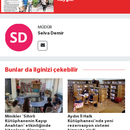
MÜDÜR
Selva Demir
Bunlar da ilginizi çekebilir
Minikler 'Sihirli
Aydın İl Halk
Kütüphanenin Kayıp
Kütüphanesi'nde yeni
Anahtarı' etkinliğinde
rezervasyon sistemi