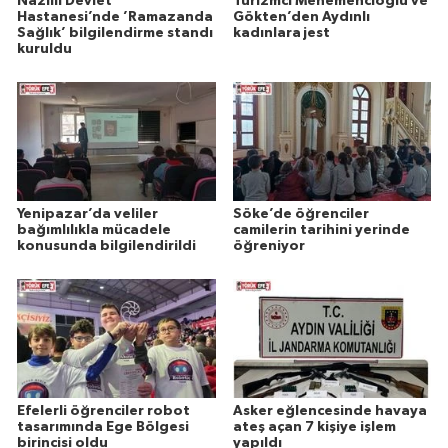
Nazilli Devlet
Turizmci Menemencioğlu ve
Hastanesi’nde ’Ramazanda
Gökten’den Aydınlı
Sağlık’ bilgilendirme standı
kadınlara jest
kuruldu
Yenipazar’da veliler
Söke’de öğrenciler
bağımlılıkla mücadele
camilerin tarihini yerinde
konusunda bilgilendirildi
öğreniyor
Efelerli öğrenciler robot
Asker eğlencesinde havaya
tasarımında Ege Bölgesi
ateş açan 7 kişiye işlem
birincisi oldu
yapıldı