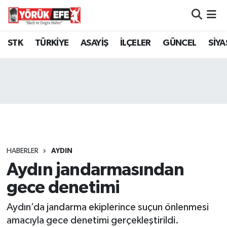
Aydın Nöbetçi Eczaneler
STK
TÜRKİYE
ASAYİŞ
İLÇELER
GÜNCEL
SİYA
Aydın Hava Durumu
AYDIN Namaz Vakitleri
Aydın Trafik Yoğunluk Haritası
Süper Lig Puan Durumu ve Fikstür
HABERLER
AYDIN
Aydın jandarmasından
Tüm Manşetler
gece denetimi
Son Dakika Haberleri
Aydın’da jandarma ekiplerince suçun önlenmesi
Haber Arşivi
amacıyla gece denetimi gerçekleştirildi.