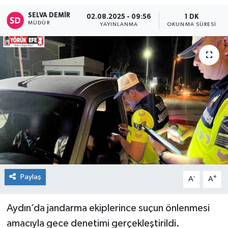
SELVA DEMIR
02.08.2025 - 09:56
1 DK
MÜDÜR
YAYINLANMA
OKUNMA SÜRESI
Paylaş
-
+
A
A
Aydın’da jandarma ekiplerince suçun önlenmesi
amacıyla gece denetimi gerçekleştirildi.