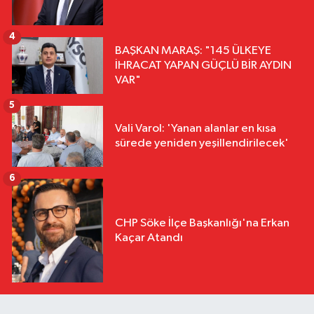
4
BAŞKAN MARAŞ: "145 ÜLKEYE
İHRACAT YAPAN GÜÇLÜ BİR AYDIN
VAR"
5
Vali Varol: 'Yanan alanlar en kısa
sürede yeniden yeşillendirilecek'
6
CHP Söke İlçe Başkanlığı'na Erkan
Kaçar Atandı