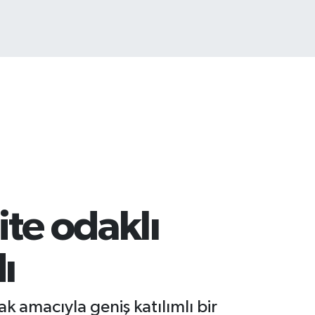
ST100
.799
%70
te odaklı
ı
k amacıyla geniş katılımlı bir