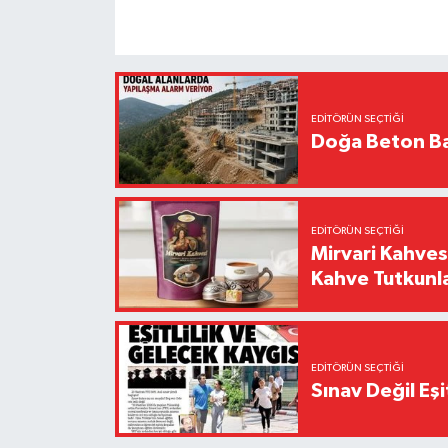
EDITÖRÜN SEÇTIĞI
Doğa Beton Ba
EDITÖRÜN SEÇTIĞI
Mirvari Kahves
Kahve Tutkunl
EDITÖRÜN SEÇTIĞI
Sınav Değil Eşi