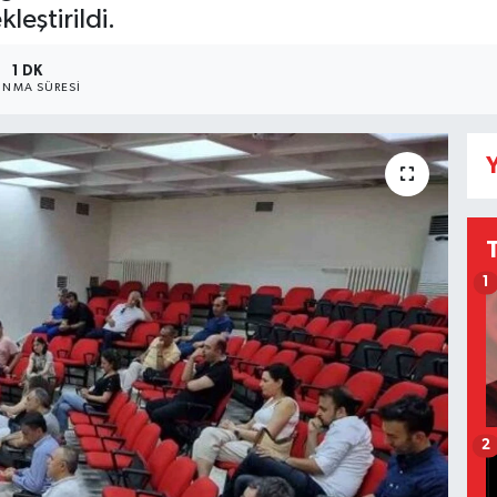
eştirildi.
1 DK
NMA SÜRESI
Y
1
2