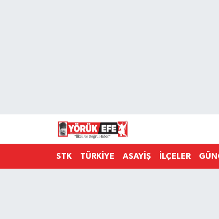
Aydın Nöbetçi Eczaneler
Aydın Hava Durumu
AYDIN Namaz Vakitleri
Aydın Trafik Yoğunluk Haritası
Süper Lig Puan Durumu ve Fikstür
STK
TÜRKİYE
ASAYİŞ
İLÇELER
GÜN
Tüm Manşetler
Son Dakika Haberleri
Haber Arşivi