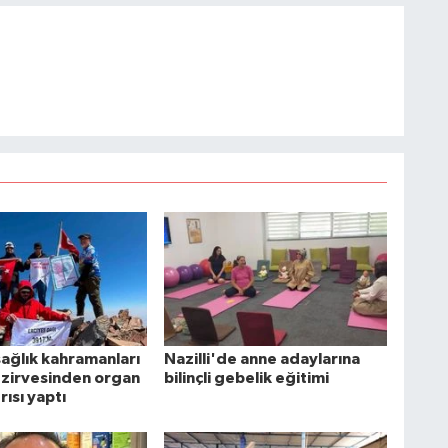
sağlık kahramanları
Nazilli'de anne adaylarına
n zirvesinden organ
bilinçli gebelik eğitimi
rısı yaptı