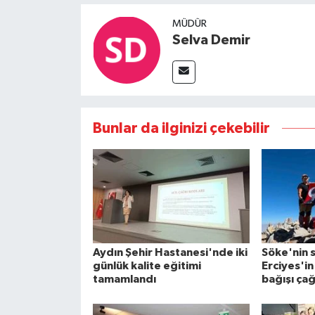
MÜDÜR
Selva Demir
Bunlar da ilginizi çekebilir
Aydın Şehir Hastanesi'nde iki
Söke'nin 
günlük kalite eğitimi
Erciyes'i
tamamlandı
bağışı çağ