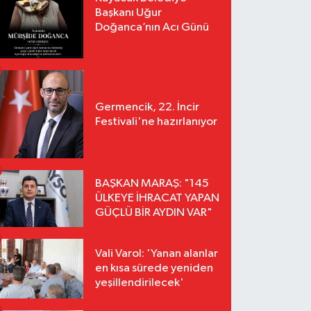
Başkanı Uğur
Doğanca’nın Acı Günü
Germencik, 22. İncir
Festivali'ne hazırlanıyor
BAŞKAN MARAŞ: "145
ÜLKEYE İHRACAT YAPAN
GÜÇLÜ BİR AYDIN VAR"
Vali Varol: 'Yanan alanlar
en kısa sürede yeniden
yeşillendirilecek'