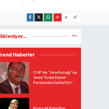
-
+
A
A
ükleniyor...
Trend Haberler
CHP’de "Ana Kucağı"na
Veda"Erdal Demir
Partisinden İstifa Etti"
Kuyucak Belediye