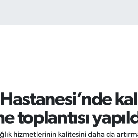
Bİ
13
Hastanesi’nde kali
 toplantısı yapıld
ık hizmetlerinin kalitesini daha da artırma