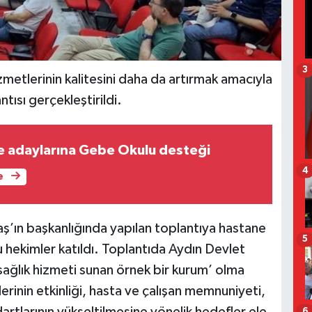
3
metlerinin kalitesini daha da artırmak amacıyla
tısı gerçekleştirildi.
ne adaylarına Gebe Okulu desteği
4
e
ş’ın başkanlığında yapılan toplantıya hastane
5
su hekimler katıldı. Toplantıda Aydın Devlet
sağlık hizmeti sunan örnek bir kurum’ olma
rinin etkinliği, hasta ve çalışan memnuniyeti,
6