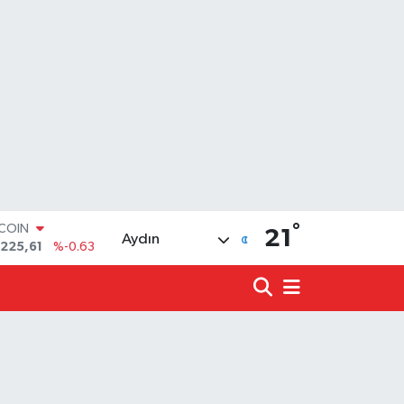
TCOIN
°
21
Aydın
.225,61
%-0.63
LAR
,7143
%0.16
RO
,0317
%-0.02
ERLİN
,2463
%0.07
ALTIN
10.40
%0.45