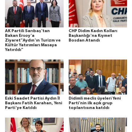
AK Partili Sarıbaş'tan
CHP Didim Kadın Kolları
Bakan Ersoy'a
Başkanlığı'na Kıymet
Ziyaret"Aydın'ın Turizm ve
Bosdan Atandı
Kültür Yatırımları Masaya
Yatırıldı"
Eski Saadet Partisi Aydın İl
Didimli meclis üyeleri Yeni
Başkanı Fatih Karahan, Yeni
Parti’nin ilk açık grup
Parti'ye Katıldı
toplantısına katıldı