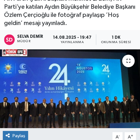
Parti’ye katılan Aydın Büyükşehir Belediye Başkanı
Özlem Çerçioğlu ile fotoğraf paylaşıp ’Hoş
geldin’ mesajı yayınladı.
SELVA DEMIR
14.08.2025 - 19:47
1 DK
MÜDÜR
YAYINLANMA
OKUNMA SÜRESI
Paylaş
-
+
A
A