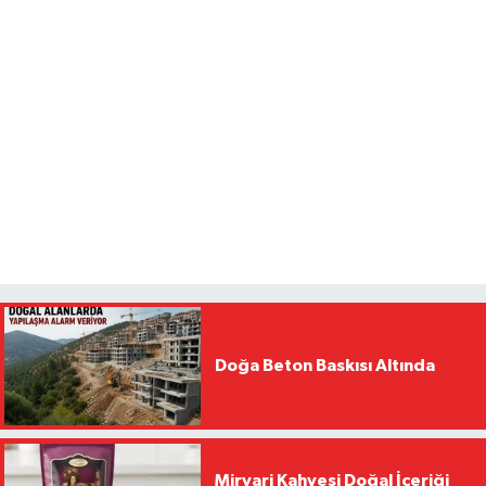
Doğa Beton Baskısı Altında
Mirvari Kahvesi Doğal İçeriği