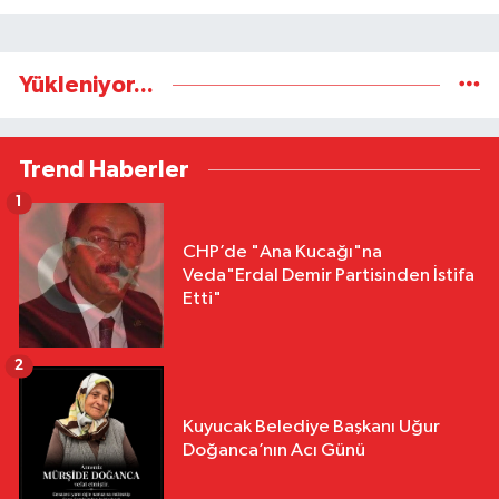
Yükleniyor...
Trend Haberler
1
CHP’de "Ana Kucağı"na
Veda"Erdal Demir Partisinden İstifa
Etti"
2
Kuyucak Belediye Başkanı Uğur
Doğanca’nın Acı Günü