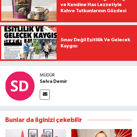
ve Kendine Has Lezzetiyle
Kahve Tutkunlarının Gözdesi
Sınav Değil Eşitlilik Ve Gelecek
Kaygısı
MÜDÜR
Selva Demir
Bunlar da ilginizi çekebilir