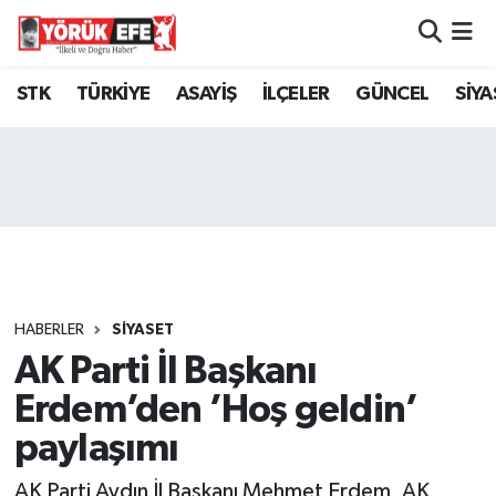
Aydın Nöbetçi Eczaneler
STK
TÜRKİYE
ASAYİŞ
İLÇELER
GÜNCEL
SİYA
Aydın Hava Durumu
AYDIN Namaz Vakitleri
Aydın Trafik Yoğunluk Haritası
Süper Lig Puan Durumu ve Fikstür
HABERLER
SİYASET
AK Parti İl Başkanı
Tüm Manşetler
Erdem’den ’Hoş geldin’
Son Dakika Haberleri
paylaşımı
Haber Arşivi
AK Parti Aydın İl Başkanı Mehmet Erdem, AK