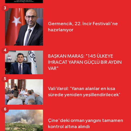
3
Germencik, 22. İncir Festivali'ne
hazırlanıyor
4
BAŞKAN MARAŞ: "145 ÜLKEYE
İHRACAT YAPAN GÜÇLÜ BİR AYDIN
VAR"
5
Vali Varol: 'Yanan alanlar en kısa
sürede yeniden yeşillendirilecek'
6
Çine'deki orman yangını tamamen
kontrol altına alındı